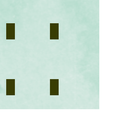
Jacques
Guimberteau
-
https://inaturalist.ala.org.au/observations?
place_id=6744&taxon_id=1558237
Levure
Lignosus
.
.
Crédit
https://commons.wikimedia.org/w/index.php?
photo
curid=40813999
:
Conor
Lawless
-
https://flic.kr/p/mhLeT1
Lycoperdon géant
Marasme des oréades
.
.
https://commons.wikimedia.org/w/index.php?
Crédit
curid=15504239
photo
:
Dr.
Hans-
Günter
Wagner
-
https://flic.kr/p/LTpE68