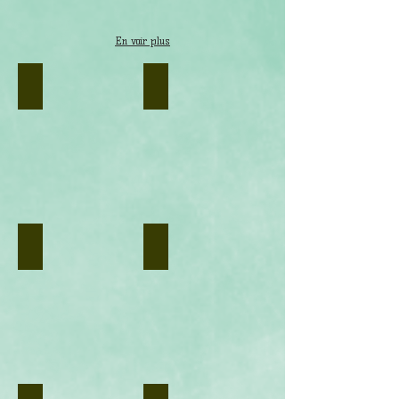
En voir plus
Laccaire bicolore
Lactaire indigo
.
Crédit
photo
:
CC
BY-
SA
2.5,
https://commons.wikimedia.org/w/index.php?
curid=1749713
Lactaire poivré
Lactaire retourné
.
https://commons.wikimedia.org/w/index.php?
curid=73283777