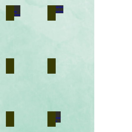
curid=26556137
Amanite printanière
Amanite rougissante
.
.
Crédit
Crédit
photo
:
:
Phil
Sinisa
Radic
-
https://commons.wikimedia.org/w/index.php?
curid=83773432
Amanite tue-mouches
Amanite vaginée
Amanite vireuse
Anémone puante
.
.
Crédit
Crédit