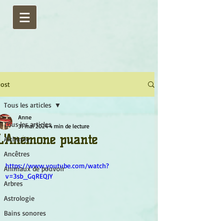
ost
Tous les articles
Anne
Tous les articles
31 mai 2024
4 min de lecture
L'Anémone puante
Alchimie
Ancêtres
https://www.youtube.com/watch?
Animaux de pouvoir
v=3sb_GqREQJY
Arbres
Astrologie
Bains sonores