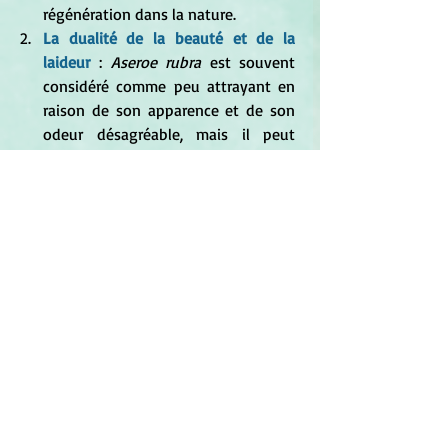
régénération dans la nature.
La dualité de la beauté et de la 
laideur
 : 
Aseroe rubra
 est souvent 
considéré comme peu attrayant en 
raison de son apparence et de son 
odeur désagréable, mais il peut 
aussi être vu comme beau dans sa 
propre manière unique. Ce contraste 
peut symboliser la dualité de la 
beauté et de la laideur dans la 
nature et dans la vie en général.
La transformation et la 
métamorphose
 : Comme beaucoup 
de champignons,
 Aseroe rubra 
subit 
un processus de croissance et de 
transformation. Il peut donc 
symboliser la capacité de changer et 
de se transformer, ainsi que les 
cycles de la vie, de la mort et de la 