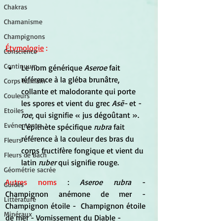
Chakras
Chamanisme
Champignons
Étymologie
 :
Conscience
Continuum
Le nom générique 
Aseroe
 fait 
référence à la gléba brunâtre, 
Corps humain
collante et malodorante qui porte 
Couleurs
les spores et vient du grec 
Asē-
 et -
Etoiles
roe
, qui signifie « jus dégoûtant ». 
Evénements
L'épithète spécifique 
rubra
 fait 
référence à la couleur des bras du 
Fleurs
corps fructifère fongique et vient du 
Fleurs de Bach
latin 
ruber
 qui signifie rouge.
Géométrie sacrée
Autres noms
 : 
Aseroe rubra 
- 
Guides
Champignon anémone de mer - 
Littérature
Champignon étoile -  Champignon étoile 
Minéraux
de mer - Vomissement du Diable - 