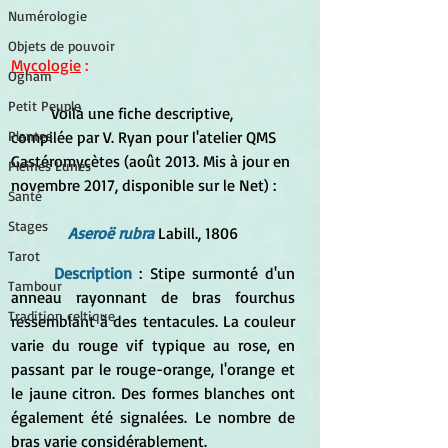
Numérologie
Objets de pouvoir
Mycologie
 :
Ogham
Petit Peuple
	Voilà une fiche descriptive, 
compilée par V. Ryan pour l'atelier QMS 
Plantes
Gastéromycètes (août 2013. Mis à jour en 
Pleines Lunes
novembre 2017, disponible sur le Net) :
Santé
Stages
Aseroë rubra 
Labill., 1806
Tarot
Description 
: Stipe surmonté d'un 
Tambour
anneau rayonnant de bras fourchus 
Tradition celtique
ressemblant à des tentacules. La couleur 
varie du rouge vif typique au rose, en 
passant par le rouge-orange, l'orange et 
le jaune citron. Des formes blanches ont 
également été signalées. Le nombre de 
bras varie considérablement.