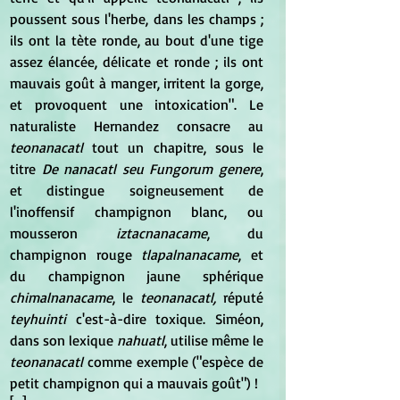
poussent sous l'herbe, dans les champs ; 
ils ont la tète ronde, au bout d'une tige 
assez élancée, délicate et ronde ; ils ont 
mauvais goût à manger, irritent la gorge, 
et provoquent une intoxication". Le 
naturaliste Hernandez consacre au 
teonanacatl 
tout un chapitre, sous le 
titre 
De nanacatl seu Fungorum genere
, 
et distingue soigneusement de 
l'inoffensif champignon blanc, ou 
mousseron 
iztacnanacame
, du 
champignon rouge 
tlapalnanacame
, et 
du champignon jaune sphérique
chimalnanacame
, le
 teonanacatl,
 réputé 
teyhuinti
 c'est-à-dire toxique. Siméon, 
dans son lexique 
nahuatl
, utilise même le 
teonanacatl 
comme exemple ("espèce de 
petit champignon qui a mauvais goût") ! 