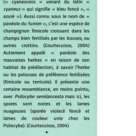
(« cyanescens » venant du latin «
cyaneus
 » qui signifie « bleu foncé », « 
azuré »). Aussi connu sous le nom de « 
panéole du fumier », c’est une espèce de 
champignon fimicole croissant dans les 
champs bien fertilisés par les bouses, ou 
autres crottins. (Courtecuisse, 2004) 
Autrement appelé « panéole des 
mauvaises herbes » en raison de son 
habitat de prédilection, à savoir l’herbe 
ou les pelouses de préférence fertilisées 
(fimicole ou terricole). Il présente une 
certaine ressemblance, en moins pointu, 
avec 
Psilocybe semilanceata 
mais ici, les 
spores sont noires et les lames 
nuageuses (sporée violacé foncé et 
lames de couleur unie chez les 
Psilocybe). (Courtecuisse, 2004)
*