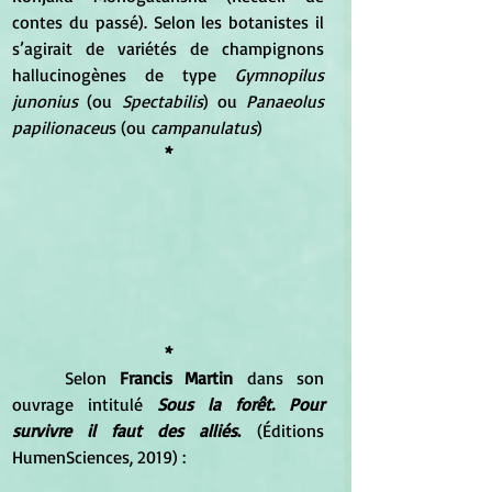
contes du passé). Selon les botanistes il 
s’agirait de variétés de champignons 
hallucinogènes de type 
Gymnopilus 
junonius
 (ou 
Spectabilis
) ou 
Panaeolus 
papilionaceu
s (ou 
campanulatus
)
*
*
	Selon 
Francis Martin
 dans son 
ouvrage intitulé 
Sous la forêt. Pour 
survivre il faut des alliés
.
 (Éditions 
HumenSciences, 2019) :