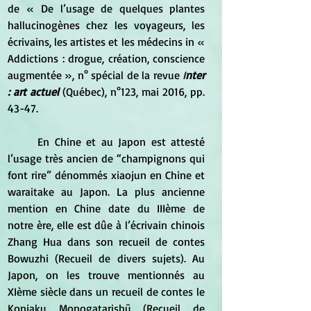
de « De l’usage de quelques plantes 
hallucinogènes chez les voyageurs, les 
écrivains, les artistes et les médecins in « 
Addictions : drogue, création, conscience 
augmentée », n° spécial de la revue 
I
nter 
: art actuel
(Québec), n°123, mai 2016, pp. 
43-47.
	En Chine et au Japon est attesté 
l’usage très ancien de “champignons qui 
font rire” dénommés xiaojun en Chine et 
waraitake au Japon. La plus ancienne 
mention en Chine date du IIIème de 
notre ère, elle est dûe à l’écrivain chinois 
Zhang Hua dans son recueil de contes 
Bowuzhi (Recueil de divers sujets). Au 
Japon, on les trouve mentionnés au 
XIème siècle dans un recueil de contes le 
Konjaku Monogatarishū (Recueil de 