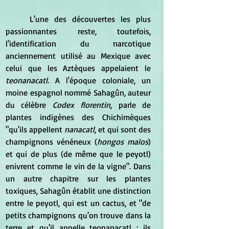
	L'une des découvertes les plus 
passionnantes reste, toutefois, 
l'identification du narcotique 
anciennement utilisé au Mexique avec 
celui que les Aztèques appelaient le 
teonanacatl.
 A l'époque coloniale, un 
moine espagnol nommé Sahagûn, auteur 
du célèbre 
Codex florentin
, parle de 
plantes indigènes des Chichimèques 
"qu'ils appellent 
nanacatl
, et qui sont des 
champignons vénéneux (
hongos malos
) 
et qui de plus (de même que le peyotl) 
enivrent comme le vin de la vigne". Dans 
un autre chapitre sur les plantes 
toxiques, Sahagûn établit une distinction 
entre le peyotl, qui est un cactus, et "de 
petits champignons qu'on trouve dans la 
terre et qu'il appelle teonanacatl ; ils 