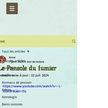
ost
Tous les articles
Anne
Tous les articles
2 janv. 2023
6 min de lecture
Le Panéole du fumier
Alchimie
ernière mise à jour :
Ancêtres
22 juil. 2024
Animaux de pouvoir
https://www.youtube.com/watch?v=-L-
Arbres
IZUnSF8U&t=15s
Astrologie
Bains sonores