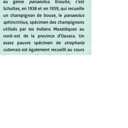
au genre 
panaeolus
. Ensuite, c'est 
Schultes, en 1938 et en 1939, qui recueille 
un champignon de bouse, le 
panaeolus 
sphinctrinus
, spécimen des champignons 
utilisés par les Indiens Mazatèques au 
nord-est de la province d'Oaxaca. Un 
assez pauvre spécimen de 
stropharia 
cubensis
 est également recueilli au cours 
de cette excursion ethnographique et 
botanique en Oaxaca. Schultes publie 
encore deux articles pour exposer sa 
conviction que le 
teonanacatl 
des 
Aztèques n'est autre que le 
panaeolus 
sphinctrinus
, mais il pense que d'autres 
champignons peuvent également être 
désignés sous le nom de ce narcotique."
	Les recherches sur le terrain 
devaient entraîner le naturaliste Schultes 
jusqu'en Amazonie, où il travailla 