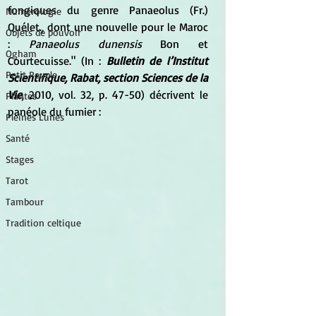
fongiques du genre Panaeolus (Fr.) 
Numérologie
Quélet., dont une nouvelle pour le Maroc 
Objets de pouvoir
: 
Panaeolus dunensis
 Bon et 
Ogham
Courtecuisse." (In : 
Bulletin de l’Institut 
Petit Peuple
Scientifique, Rabat, section Sciences de la 
Vie
, 2010, vol. 32, p. 47-50) décrivent le 
Plantes
panéole du fumier :
Pleines Lunes
Santé
Stages
Tarot
Tambour
Tradition celtique