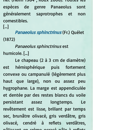
espèces de genre Panaeolus sont 
généralement saprotrophes et non 
comestibles. 
[...]
Panaeolus sphinctrinus
 (Fr.) Quélet 
(1872) 
Panaeolus sphinctrinus
 est 
humicole. [...]
	Le chapeau (2 à 3 cm de diamètre) 
est hémisphérique puis fortement 
convexe ou campanulé (légèrement plus 
haut que large), non ou assez peu 
hygrophane. La marge est appendiculée 
et dentée par des restes blancs du voile 
persistant assez longtemps. Le 
revêtement est lisse, brillant par temps 
sec, brunâtre olivacé, gris verdâtre, gris 
olivacé, cendré à reflets verdâtres, 
pâlissant en crème ocracé pâle à reflets 