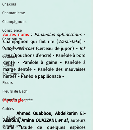
Chakras
Chamanisme
Champignons
Conscience
Autres noms
 : 
Panaeolus sphinctrinus 
- 
Continuum
Champignon qui fait rire (
Warai-take
) 
- 
Corps humain
Hoop-Petticoat
 (Cerceau de jupon) - 
Ink 
caps
 (Bouchons d'encre) - Panéole à bord 
Couleurs
denté - Panéole à gaine - Panéole à 
Etoiles
marge dentée - Panéole des mauvaises 
Evénements
herbes - Panéole papilionacé -
Fleurs
Fleurs de Bach
Mycologie
 :
Géométrie sacrée
Guides
Ahmed Ouabbou, Abdelkarim El-
Littérature
Assfouri, Amina OUAZZANI, 
et al., 
auteurs 
Minéraux
d'une "Etude de quelques espèces 