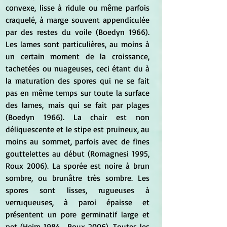
convexe, lisse à ridule ou même parfois 
craquelé, à marge souvent appendiculée 
par des restes du voile (Boedyn 1966). 
Les lames sont particulières, au moins à 
un certain moment de la croissance, 
tachetées ou nuageuses, ceci étant du à 
la maturation des spores qui ne se fait 
pas en même temps sur toute la surface 
des lames, mais qui se fait par plages 
(Boedyn 1966). La chair est non 
déliquescente et le stipe est pruineux, au 
moins au sommet, parfois avec de fines 
gouttelettes au début (Romagnesi 1995, 
Roux 2006). La sporée est noire à brun 
sombre, ou brunâtre très sombre. Les 
spores sont lisses, rugueuses à 
verruqueuses, à paroi épaisse et 
présentent un pore germinatif large et 
net (Heim 1984 , Roux 2006). Toutes les 