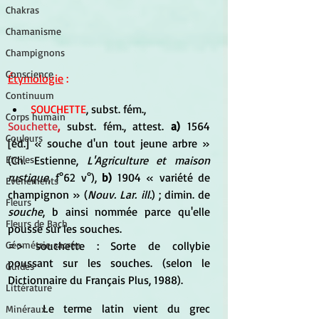
Chakras
Chamanisme
Champignons
Conscience
Étymologie
 :
Continuum
SOUCHETTE
, subst. fém.,
Corps humain
Souchette
,
 subst. fém., attest. 
a)
 1564 
Couleurs
[éd.] « souche d'un tout jeune arbre » 
(Ch. Estienne, 
L'Agriculture et maison 
Etoiles
rustique
, f°62 v°), 
b)
 1904 « variété de 
Evénements
champignon » (
Nouv. Lar. ill.
) ; dimin. de 
Fleurs
souche
, b ainsi nommée parce qu'elle 
Fleurs de Bach
pousse sur les souches.
=> souchette : Sorte de collybie 
Géométrie sacrée
poussant sur les souches. (selon le 
Guides
Dictionnaire du Français Plus, 1988).
Littérature
	Le terme latin vie
nt du grec 
Minéraux