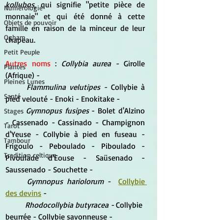
kollubos
, qui signifie "petite pièce de 
Numérologie
monnaie" et qui été donné à cette 
Objets de pouvoir
famille en raison de la minceur de leur 
Ogham
chapeau.
Petit Peuple
Autres noms
 : 
Collybia aurea
 - Girolle 
Plantes
(Afrique) -
Pleines Lunes
Flammulina velutipes
 - Collybie à 
Santé
pied velouté - Enoki - Enokitake -
Gymnopus fusipes 
- Bolet d'Alzino 
Stages
- Cassenado - Cassinado - Champignon 
Tarot
d'Yeuse - Collybie à pied en fuseau - 
Tambour
Frigoulo - Peboulado - Piboulado - 
Tradition celtique
Pivoulade d'Eouse - Saüsenado - 
Saussenado - Souchette -
Gymnopus hariolorum -
Collybie 
des devins
 -
Rhodocollybia butyracea - 
Collybie 
beurrée - Collybie savonneuse -