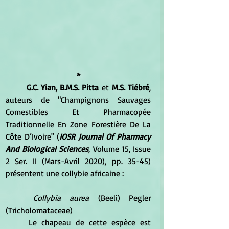
*
G.C. Yian, B.M.S. Pitta
 et
 M.S. Tiébré
, 
auteurs de "Champignons Sauvages 
Comestibles Et Pharmacopée 
Traditionnelle En Zone Forestière De La 
Côte D’Ivoire" (
IOSR Journal Of Pharmacy 
And Biological Sciences
, Volume 15, Issue 
2 Ser. II (Mars-Avril 2020), pp. 35-45) 
présentent une collybie africaine :
Collybia aurea
 (Beeli) Pegler 
(Tricholomataceae) 
	Le chapeau de cette espèce est 