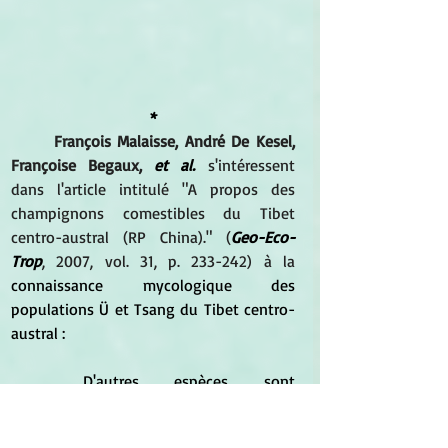
*
François Malaisse, André De Kesel, 
Françoise Begaux, 
et al.
 s'intéressent 
dans l'article intitulé "A propos des 
champignons comestibles du Tibet 
centro-austral (RP China)." (
Geo-Eco-
Trop
, 2007, vol. 31, p. 233-242) à la 
connaissance mycologique des 
populations Ü et Tsang du Tibet centro-
austral :
	D'autres espèces sont 
commercialisées en ville, notamment : 
Pleurotus ostreatus, Lentinula edodes,