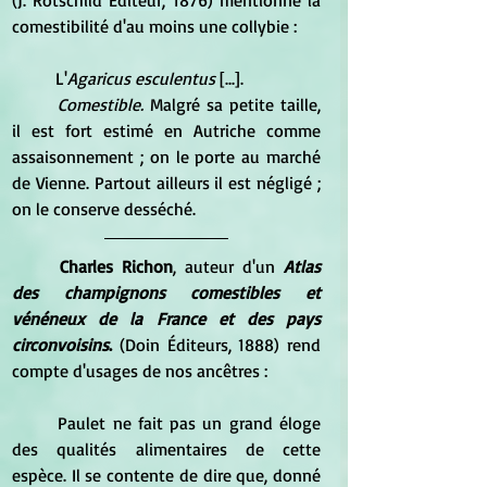
(J. Rotschild Éditeur, 1876) 
mentionne la 
comestibilité d'au moins une collybie :
	L'
Agaricus esculentus
 [...]. 
Comestible.
 Malgré sa petite taille, 
il est fort estimé en Autriche comme 
assaisonnement ; on le porte au marché 
de Vienne. Partout ailleurs il est négligé ; 
on le conserve desséché.
Charles Richon
, auteur d'un 
Atlas 
des champignons comestibles et 
vénéneux de la France et des pays 
circonvoisins
.
 (Doin Éditeurs, 1888) rend 
compte d'usages de nos ancêtres :
	Paulet ne fait pas un grand éloge 
des qualités alimentaires de cette 
espèce. Il se contente de dire que, donné 