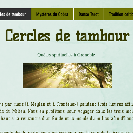
les de tambour
Mystères du Cobra
Danse Tarot
Tradition celti
Cercles de tambour
Quêtes spirituelles à Grenoble
rs par mois (à Meylan et à Frontenex) pendant trois heures afin
e du Milieu. Nous en profitons pour voyager dans les trois mond
haut à la rencontre d'un Guide et le monde du milieu afin d'hono
onseils des Esprits, nous proposons aussi le soin de la barque o