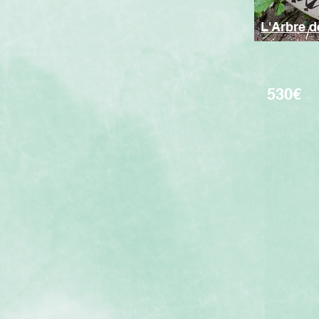
L'Arbre 
530€