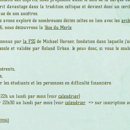
crit davantage dans la tradition celtique et devient donc un cer
ue de nos ancêtres.
s avons exploré de nombreuses déités celtes en lien avec les
arch
26, nous découvrons la
Voie du Merle
.
reconnus par
la FSS
de Michael Harner, fondation dans laquelle j'a
ssle et validée par Roland Urban. Je peux donc, si vous le sou
hérents,
s,
s étudiants et les personnes en difficulté financière.
 22h un lundi par mois (voir
calendrier
)
- 22h30 un lundi par mois (voir
calendrier
=> sur inscription au
2016)