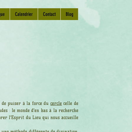
que
Calendrier
Contact
Blog
 de puiser à la force du
cercle
celle de
es : le monde d'en bas à la recherche
rer l'Esprit du Lieu qui nous accueille
u une méthode différente de divination.