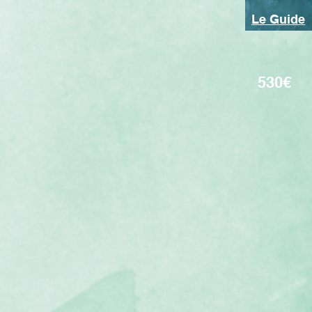
Le Guide
530€