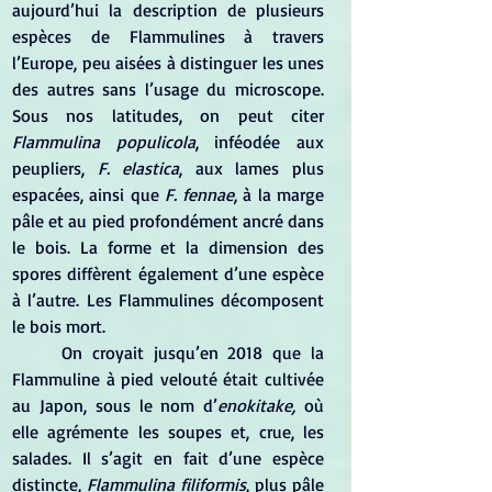
aujourd’hui la description de plusieurs 
espèces de Flammulines à travers 
l’Europe, peu aisées à distinguer les unes 
des autres sans l’usage du microscope. 
Sous nos latitudes, on peut citer 
Flammulina populicola
, inféodée aux 
peupliers, 
F. elastica
, aux lames plus 
espacées, ainsi que 
F. fennae
, à la marge 
pâle et au pied profondément ancré dans 
le bois. La forme et la dimension des 
spores diffèrent également d’une espèce 
à l’autre. Les Flammulines décomposent 
le bois mort.
	On croyait jusqu’en 2018 que la 
Flammuline à pied velouté était cultivée 
au Japon, sous le nom d’
enokitake, 
où 
elle agrémente les soupes et, crue, les 
salades. Il s’agit en fait d’une espèce 
distincte, 
Flammulina filiformis
, plus pâle 