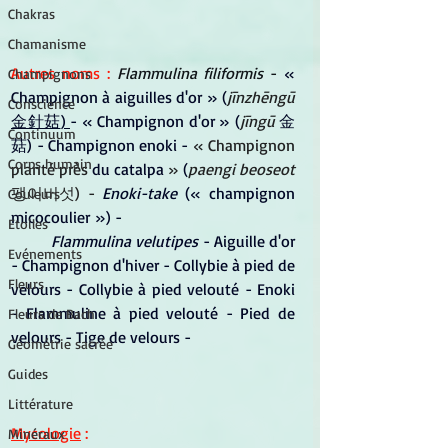
Chakras
Chamanisme
Autres noms : 
Flammulina filiformis 
-
 « 
Champignons
Champignon à aiguilles d'or » (
jīnzhēngū 
Conscience
金針菇
) 
- « Champignon d'or » (
jīngū 
金
Continuum
菇
) - Champignon enoki - 
« Champignon 
Corps humain
planté près 
du catalpa
 » 
(
paengi beoseot
팽이버섯) - 
Enoki-take
 (« champignon 
Couleurs
micocoulier ») - 
Etoiles
Flammulina velutipes 
- Aiguille d'or 
Evénements
- Champignon d'hiver - Collybie à pied de 
Fleurs
velours - Collybie à pied velouté - Enoki 
- Flammuline à pied velouté - Pied de 
Fleurs de Bach
velours - Tige de velours -
Géométrie sacrée
Guides
Littérature
Mycologie
 :
Minéraux