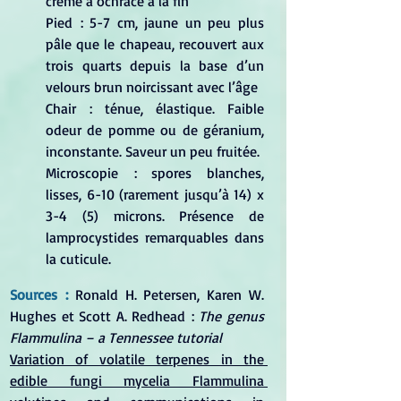
crème à ochracé à la fin
Pied : 5-7 cm, jaune un peu plus 
pâle que le chapeau, recouvert aux 
trois quarts depuis la base d’un 
velours brun noircissant avec l’âge
Chair : ténue, élastique. Faible 
odeur de pomme ou de géranium, 
inconstante. Saveur un peu fruitée.
Microscopie : spores blanches, 
lisses, 6-10 (rarement jusqu’à 14) x 
3-4 (5) microns. Présence de 
lamprocystides
 remarquables dans 
la cuticule.
Sources :
Ronald H. Petersen, Karen W. 
Hughes et Scott A. Redhead : 
The genus 
Flammulina – a Tennessee tutorial
Variation of volatile terpenes in the 
edible fungi mycelia Flammulina 