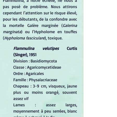
Flammulina, à notre échelle, ne nous a 
pas posé de problème. Nous attirons 
cependant l’attention sur le risque élevé, 
pour les débutants, de la confondre avec 
la mortelle Galère marginée (
Galerina 
marginata
) ou l’Hypholome en touffes 
(
Hypholoma fasciculare
), toxique.
Flammulina velutipes
 Curtis 
(Singer), 1951
Division : Basidiomycota
Classe : Agaricomycetideae
Ordre : Agaricales
Famille : Physalacriaceae
Chapeau : 3-9 cm, visqueux, jaune 
plus ou moins orangé, souvent 
assez vif
Lames : assez larges, 
moyennement à peu serrées, blanc 