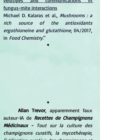
velutipes and communications in 
fungus-mite interactions
Michael D. Kalaras et al., 
Mushrooms : a 
rich source of the antioxidants 
ergothioneine and glutathione
, 04/2017, 
in 
Food Chemistry.
"
*
*
Allan Trevor
, apparemment faux 
auteur-IA de 
Recettes de Champignons 
Médicinaux - 
Tout sur la culture des 
champignons curatifs, la mycothérapie, 