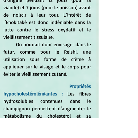
d’origine pendant 12 jours (pour la 
viande) et 7 jours (pour le poisson) avant 
de noircir à leur tour. L’intérêt de 
l’Enokitaké est donc indéniable dans la 
lutte contre le stress oxydatif et le 
vieillissement tissulaire.
	On pourrait donc envisager dans le 
futur, comme pour le Reishi, une 
utilisation sous forme de crème à 
appliquer sur le visage et le corps pour 
éviter le vieillissement cutané.
Propriétés 
hypocholestérolémiantes :
 Les fibres 
hydrosolubles contenues dans le 
champignon permettent d’augmenter le 
métabolisme du cholestérol et sa 
transformation en acide cholique. Le 
taux de cholestérol est donc réduit et 