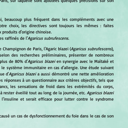
is, sur laquelle sont ajoutées quelques précisions sur son 
lui, beaucoup plus fréquent dans les compléments avec une 
otre choix, les directives sont toujours les mêmes : faites 
x produits d'origine chinoise.
es raffinés de l'
Agaricus subrufescens
.
e Champignon de Paris, l'Agaric blazei (
Agaricus subrufescens
), 
elon des recherches préliminaires, présenter de nombreux 
 plus de 80% d'
Agaricus blazei 
en synergie avec le Maïtaké et 
 le système immunitaire en cas d'allergie. Une étude suivant 
ue d'
Agaricus blazei
 a aussi démontré une nette amélioration 
es réponses à un questionnaire aux critères objectifs, tels que 
ancs, les sensations de froid dans les extrémités du corps, 
 à rester éveillé tout au long de la journée, etc. 
Agaricus blazei 
l'insuline et serait efficace pour lutter contre le syndrome 
 causé un cas de dysfonctionnement du foie dans le cas de son 