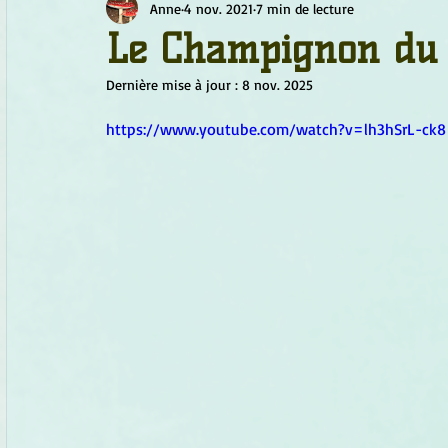
Anne
4 nov. 2021
7 min de lecture
Chamanisme
Champignons
Conscience
Continu
Le Champignon du 
Dernière mise à jour :
8 nov. 2025
Fleurs
Fleurs de Bach
Géométrie sacrée
Guide
https://www.youtube.com/watch?v=lh3hSrL-ck8
Objets de pouvoir
Ogham
Petit Peuple
Plantes