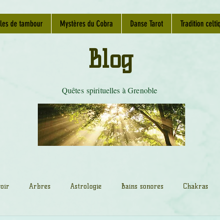
les de tambour
Mystères du Cobra
Danse Tarot
Tradition celti
Blog
Quêtes spirituelles à Grenoble
oir
Arbres
Astrologie
Bains sonores
Chakras