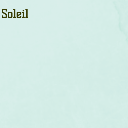
um
Corps humain
Couleurs
Etoiles
Evénements
Soleil
s
Littérature
Minéraux
Numérologie
Pleines Lunes
Santé
Stages
Tarot