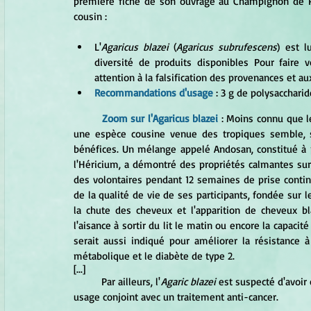
première fiche de son ouvrage au Champignon de Par
cousin :
L'
Agaricus blazei
 (
Agaricus subrufescens
) est 
diversité de produits disponibles Pour faire v
attention à la falsification des provenances et au
Recommandations d'usage
 : 3 g de polysaccharid
Zoom sur l'Agaricus blazei
 : Moins connu que l
une espèce cousine venue des tropiques semble, s
bénéfices. Un mélange appelé Andosan, constitué à
l'Héricium, a démontré des propriétés calmantes sur
des volontaires pendant 12 semaines de prise contin
de la qualité de vie de ses participants, fondée sur l
la chute des cheveux et l'apparition de cheveux bl
l'aisance à sortir du lit le matin ou encore la capacité
serait aussi indiqué pour améliorer la résistance à 
métabolique et le diabète de type 2.
[...]
	Par ailleurs, l'
Agaric blazei 
est suspecté d'avoir
usage conjoint avec un traitement anti-cancer.