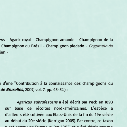
ens 
- Agaric royal - Champignon amande - Champignon de la 
- Champignon du Brésil - Champignon piedade -
Cogumelo do 
ien - 
ur d'une "Contribution á la connaissance des champignons du 
de Bruxelles,
 2007, vol. 7, pp. 45-52.) :
Agaricus subrufescens
 a été décrit par Peck en 1893 
sur base de récoltes nord-américaines. L’espèce a 
d’ailleurs été cultivée aux Etats-Unis de la fin du 19e siècle 
au début du 20e siècle (Kerrigan 2005). Par contre, ce taxon 
n’est apparu en Europe qu’en 1997, et a été décrit comme 