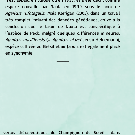
espèce nouvelle par Nauta en 1999 sous le nom de 
Agaricus rufotegulis
. Mais Kerrigan (2005), dans un travail 
très complet incluant des données génétiques, arrive à la 
conclusion que le taxon de Nauta est conspécifique à 
l’espèce de Peck, malgré quelques différences mineures. 
Agaricus brasiliensis
 (= 
Agaricus blazei 
sensu Heinemann), 
espèce cultivée au Brésil et au Japon, est également placé 
en synonymie.  
____
, propose une synthèse des vertus thérapeutiques du Champignon du Soleil  dans 