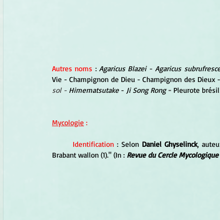
Autres noms
 : 
Agaricus Blazei
 - 
Agaricus subrufresc
Vie - Champignon de Dieu - Champignon des Dieux 
sol - 
Himematsutake
 - 
Ji Song Rong
- 
Pleurote brésil
Mycologie
 :
Identification 
: Selon
 Daniel Ghyselinck
, aute
Brabant wallon (1)." (In : 
Revue du Cercle Mycologique 