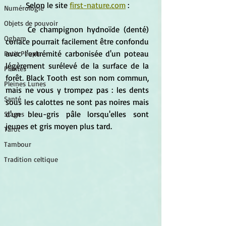
	Selon le site 
first-nature.com
 :
Numérologie
Objets de pouvoir
	Ce champignon hydnoïde (denté) 
Ogham
coriace pourrait facilement être confondu 
avec l'extrémité carbonisée d'un poteau 
Petit Peuple
légèrement surélevé de la surface de la 
Plantes
forêt. Black Tooth est son nom commun, 
Pleines Lunes
mais ne vous y trompez pas : les dents 
Santé
sous les calottes ne sont pas noires mais 
d'un bleu-gris pâle lorsqu'elles sont 
Stages
jeunes et gris moyen plus tard.
Tarot
Tambour
Tradition celtique