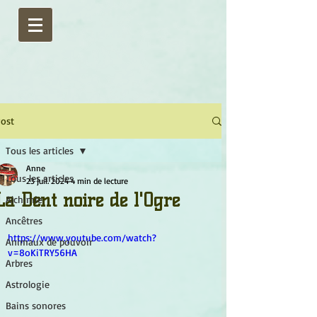
ost
Tous les articles
Anne
Tous les articles
23 juil. 2024
4 min de lecture
La Dent noire de l'Ogre
Alchimie
Ancêtres
https://www.youtube.com/watch?
Animaux de pouvoir
v=8oKiTRY56HA
Arbres
Astrologie
Bains sonores