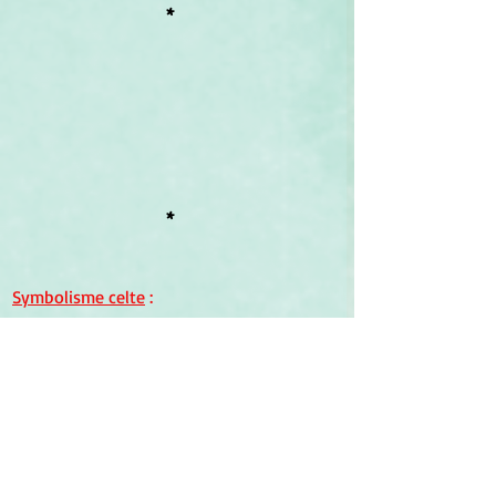
*
*
Symbolisme celte
 :
Joseph Vendryes
, auteur de "L'unité 
en trois personnes chez les Celtes". 
(
Comptes rendus des séances de 
l'Académie des Inscriptions et Belles-
Lettres
, 1935, vol. 79, no 3, pp. 324-341) 
évoque un personnage de la mythologie 