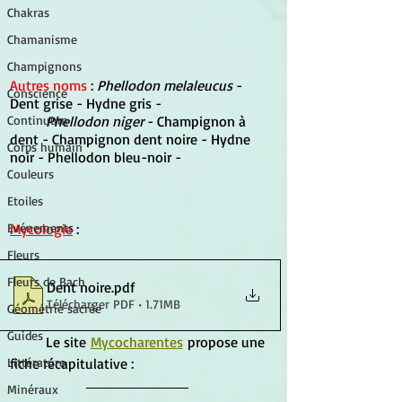
Chakras
Chamanisme
Champignons
Autres noms 
: 
Phellodon melaleucus 
- 
Conscience
Dent grise - Hydne gris -
Phellodon niger 
- Champignon à 
Continuum
dent - Champignon dent noire - Hydne 
Corps humain
noir - Phellodon bleu-noir - 
Couleurs
Etoiles
Mycologie
 :
Evénements
Fleurs
Fleurs de Bach
Dent noire
.pdf
Télécharger PDF • 1.71MB
Géométrie sacrée
Guides
	Le site 
Mycocharentes
 propose une 
fiche récapitulative : 
Littérature
Minéraux