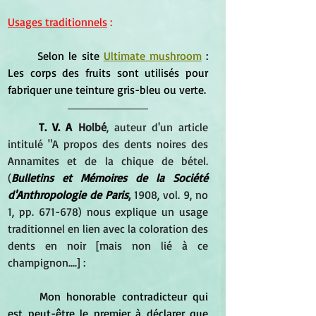
Usages traditionnels
 :
	Selon le site 
Ultimate mushroom
 :
Les corps des fruits sont utilisés pour 
fabriquer une teinture gris-bleu ou verte.
T. V. A 
Holbé
, auteur d'un article 
intitulé "A propos des dents noires des 
Annamites et de la chique de bétel. 
(
Bulletins et Mémoires de la Société 
d'Anthropologie de Paris
,
 1908, vol. 9, no 
1, pp. 671-678) nous explique un usage 
traditionnel en lien avec la coloration des 
dents en noir [mais non lié à ce 
champignon....] :
	Mon honorable contradicteur qui 
est peut-être le premier à déclarer que 