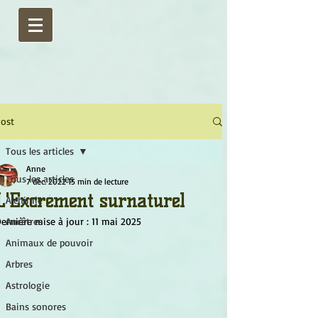
ost
Tous les articles
Anne
Tous les articles
7 déc. 2022
15 min de lecture
L'Excrément surnaturel
Alchimie
ernière mise à jour :
Ancêtres
11 mai 2025
Animaux de pouvoir
Arbres
Astrologie
Bains sonores