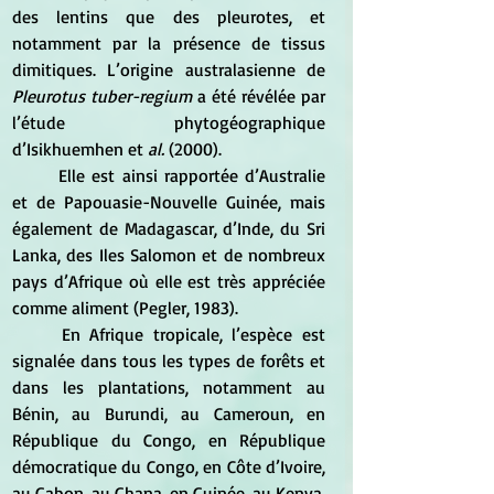
des lentins que des pleurotes, et 
notamment par la présence de tissus 
dimitiques. L’origine australasienne de 
Pleurotus tuber-regium
 a été révélée par 
l’étude phytogéographique 
d’Isikhuemhen et 
al.
 (2000).
	Elle est ainsi rapportée d’Australie 
et de Papouasie-Nouvelle Guinée, mais 
également de Madagascar, d’Inde, du Sri 
Lanka, des Iles Salomon et de nombreux 
pays d’Afrique où elle est très appréciée 
comme aliment (Pegler, 1983).
	En Afrique tropicale, l’espèce est 
signalée dans tous les types de forêts et 
dans les plantations, notamment au 
Bénin, au Burundi, au Cameroun, en 
République du Congo, en République 
démocratique du Congo, en Côte d’Ivoire, 
au Gabon, au Ghana, en Guinée, au Kenya, 