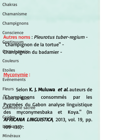
Chakras
Chamanisme
Champignons
Conscience
Autres noms
 : 
Pleurotus tuber-regium
 - 
Continuum
"Champignon de la tortue" - 
Corps humain
Champignon du badamier -
Couleurs
Etoiles
Myconymie
 :
Evénements
Fleurs
	Selon 
K. J. Muluwa  
et al.
 auteurs de 
"Champignons consommés par les 
Fleurs de Bach
Pygmées du Gabon analyse linguistique 
Géométrie sacrée
des myconymesbaka et Koya." (In 
Guides
AFRICANA LINGUISTICA
, 
2013, vol. 19, pp. 
Littérature
109-135) :
Minéraux