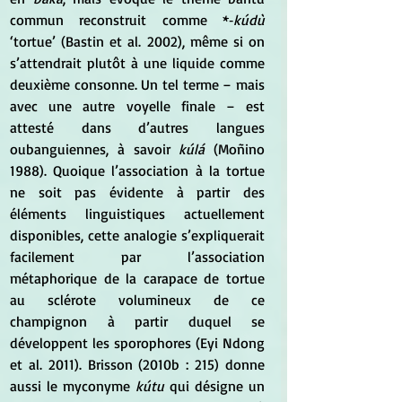
commun reconstruit comme *‑
kúdù
‘tortue’ (Bastin et al. 2002), même si on 
s’attendrait plutôt à une liquide comme 
deuxième consonne. Un tel terme – mais 
avec une autre voyelle finale – est 
attesté dans d’autres langues 
oubanguiennes, à savoir
 kúlá 
(Moñino 
1988). Quoique l’association à la tortue 
ne soit pas évidente à partir des 
éléments linguistiques actuellement 
disponibles, cette analogie s’expliquerait 
facilement par l’association 
métaphorique de la carapace de tortue 
au sclérote volumineux de ce 
champignon à partir duquel se 
développent les sporophores (Eyi Ndong 
et al. 2011). Brisson (2010b : 215) donne 
aussi le myconyme 
kútu 
qui désigne un 