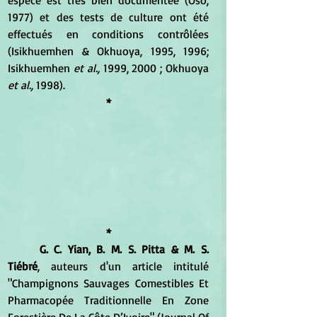
espèce est très bien documentée (Oso, 
1977) et des tests de culture ont été 
effectués en conditions contrôlées 
(Isikhuemhen & Okhuoya, 1995, 1996; 
Isikhuemhen 
et al.,
 1999, 2000 ; Okhuoya 
et al.,
 1998).
*
*
G. C. Yian, B. M. S. Pitta & M. S. 
Tiébré
, auteurs d'un article intitulé 
"Champignons Sauvages Comestibles Et 
Pharmacopée Traditionnelle En Zone 
Forestière De La Côte D’Ivoire" (Journal Of 