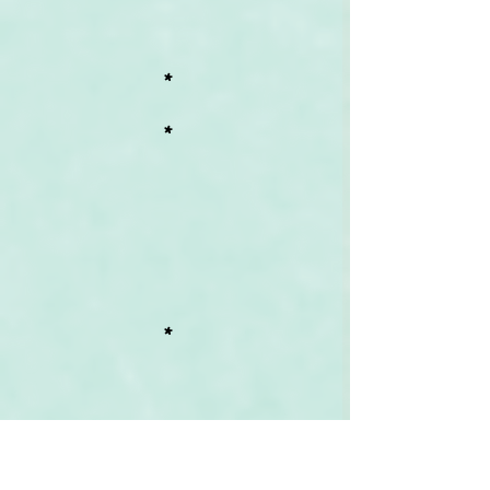
*
*
*
Symbolisme
 :