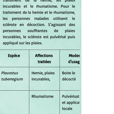
incurables et le rhumatisme. Pour le 
traitement de la hernie et le rhumatisme, 
les personnes malades utilisent le 
sclérote en décoction. S’agissant des 
personnes souffrantes de plaies 
incurables, le sclérote est pulvérisé puis 
appliqué sur les plaies.
​Espèce
​Affections 
​Modes 
traitées
d'usage
Pleurotus 
​Hernie, plaies 
​Boire le 
tuberregium
incurables,
décocté
Rhumatisme
​Pulvérisation 
et application 
locale