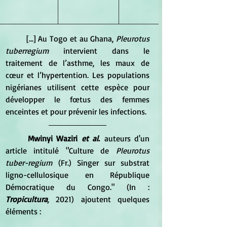
	[...] Au Togo et au Ghana, 
Pleurotus 
tuberregium
 intervient dans le 
traitement de l’asthme, les maux de 
cœur et l’hypertention. Les populations 
nigérianes utilisent cette espèce pour 
développer le fœtus des femmes 
enceintes et pour prévenir les infections. 
Mwinyi Waziri 
et al
.
 auteurs d'un 
article intitulé "Culture de
 Pleurotus 
tuber-regium
 (Fr.) Singer sur substrat 
ligno-cellulosique en République 
Démocratique du Congo." (In : 
Tropicultura
, 
2021) ajoutent quelques 
éléments :