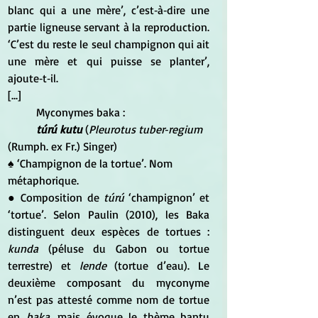
blanc qui a une mère’, c’est‑à‑dire une 
partie ligneuse servant à la reproduction. 
‘C’est du reste le seul champignon qui ait 
une mère et qui puisse se planter’, 
ajoute‑t‑il. 
[...]
	Myconymes baka :
túrú kutu
 (
Pleurotus tuber‑regium 
(Rumph. ex Fr.) Singer) 
♠ ‘Champignon de la tortue’. Nom 
métaphorique. 
● Composition de 
túrú 
‘champignon’ et 
‘tortue’. Selon Paulin (2010), les Baka 
distinguent deux espèces de tortues : 
kunda
 (péluse du Gabon ou tortue 
terrestre) et 
lende
 (tortue d’eau). Le 
deuxième composant du myconyme 
n’est pas attesté comme nom de tortue 
en 
baka
, mais évoque le thème bantu 