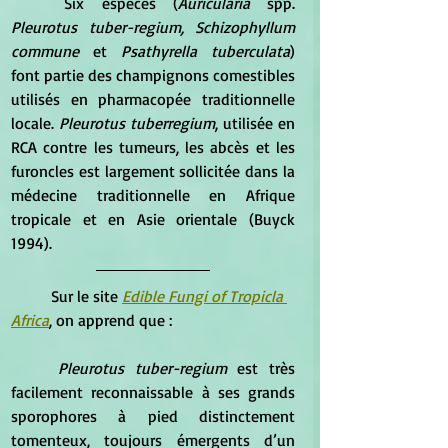
	Six espèces (
Auricularia
 spp.
Pleurotus tuber-regium, Schizophyllum 
commune 
et 
Psathyrella tuberculata
) 
font partie des champignons comestibles 
utilisés en pharmacopée traditionnelle 
locale.
 Pleurotus tuberregium
, utilisée en 
RCA contre les tumeurs, les abcès et les 
furoncles est largement sollicitée dans la 
médecine traditionnelle en Afrique 
tropicale et en Asie orientale (Buyck 
1994). 
	Sur le site 
Edible Fungi of Tropicla 
Africa
, on apprend que :
Pleurotus tuber-regium
 est très 
facilement reconnaissable à ses grands 
sporophores à pied distinctement 
tomenteux, toujours émergents d’un 