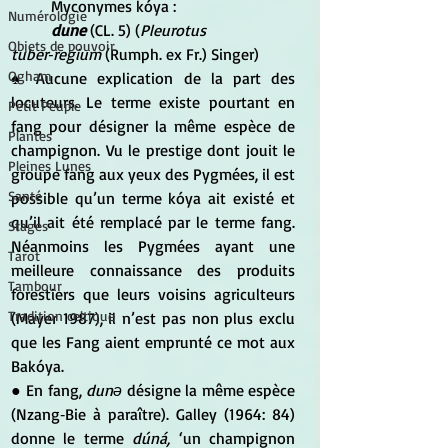
	Myconymes kóya :
Numérologie
dune
 (CL. 5) (
Pleurotus 
Objets de pouvoir
tuber‑regium
 (Rumph. ex Fr.) Singer) 
Ogham
♠ Aucune explication de la part des 
locuteurs. Le terme existe pourtant en 
Petit Peuple
fang pour désigner la même espèce de 
Plantes
champignon. Vu le prestige dont jouit le 
Pleines Lunes
groupe fang aux yeux des Pygmées, il est 
Santé
possible qu’un terme kóya ait existé et 
qu’il ait été remplacé par le terme fang. 
Stages
Néanmoins les Pygmées ayant une 
Tarot
meilleure connaissance des produits 
Tambour
forestiers que leurs voisins agriculteurs 
Tradition celtique
(Mayer 1987), il n’est pas non plus exclu 
que les Fang aient emprunté ce mot aux 
Bakóya.
● En fang, 
dunǝ
 désigne la même espèce 
(Nzang‑Bie à paraître). Galley (1964: 84) 
donne le terme
 dúná,
 ‘un champignon 