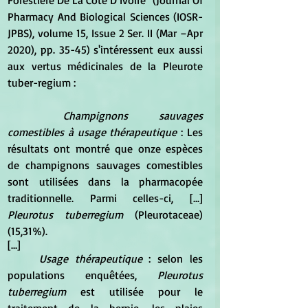
Pharmacy And Biological Sciences (IOSR-
JPBS), volume 15, Issue 2 Ser. II (Mar –Apr 
2020), pp. 35-45) s'intéressent eux aussi 
aux vertus médicinales de la Pleurote 
tuber-regium :
Champignons sauvages 
comestibles à usage thérapeutique 
: Les 
résultats ont montré que onze espèces 
de champignons sauvages comestibles 
sont utilisées dans la pharmacopée 
traditionnelle. Parmi celles-ci, [...] 
Pleurotus tuberregium 
(Pleurotaceae) 
(15,31%).
[...]
Usage thérapeutique
 : selon les 
populations enquêtées, 
Pleurotus 
tuberregium
 est utilisée pour le 
traitement de la hernie, les plaies 