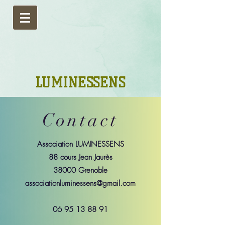
LUMINESSENS
Contact
Association LUMINESSENS
88 cours Jean Jaurès
38000 Grenoble​
associationluminessens@gmail.com
06 95 13 88 91