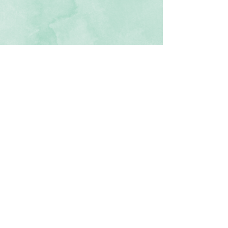
©
2014-2026
Association Luminessens.
associationluminessens@gmail.com
SIRET :
923 970 743 00012