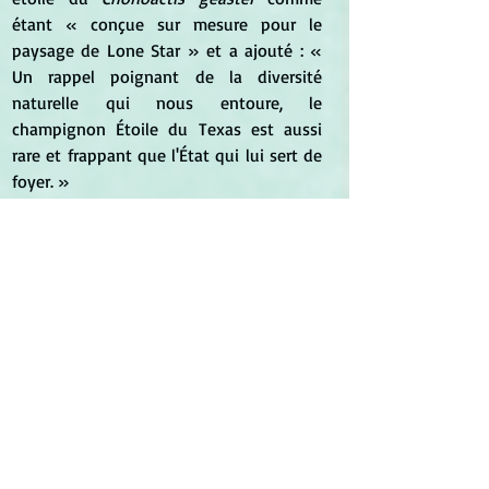
étant « conçue sur mesure pour le 
paysage de Lone Star » et a ajouté : « 
Un rappel poignant de la diversité 
naturelle qui nous entoure, le 
champignon 
Étoile du Texas
est aussi 
rare et frappant que l'État qui lui sert de 
foyer. »
	Le 28 novembre 2022 paraît un 
article intitulé "L’Histoire du cigare : de 
ses origines à nos jours" sur le site 
Cigarquality
 qui nous renseigne sur 
l'association entre le cigare et le Diable :
L’introduction du tabac et du 
cigare en Europe ne fut pas du goût de 
tout le monde. À l’époque, les pays 
européens étaient contrôlés par le clergé 