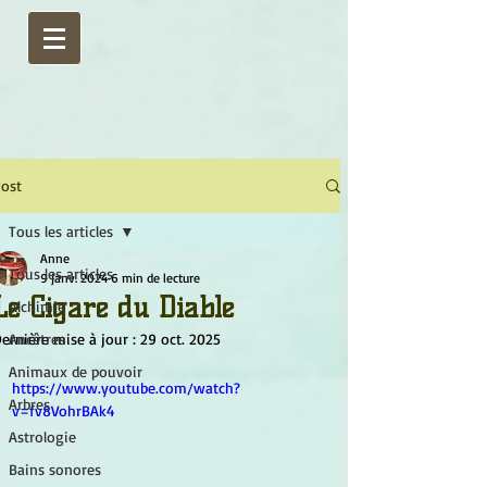
ost
Tous les articles
Anne
Tous les articles
9 janv. 2024
6 min de lecture
Le Cigare du Diable
Alchimie
ernière mise à jour :
Ancêtres
29 oct. 2025
Animaux de pouvoir
https://www.youtube.com/watch?
Arbres
v=fv8VohrBAk4
Astrologie
Bains sonores