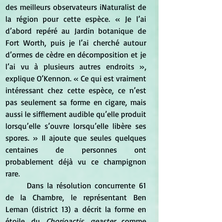
des meilleurs observateurs iNaturalist de 
la région pour cette espèce. « Je l’ai 
d’abord repéré au Jardin botanique de 
Fort Worth, puis je l’ai cherché autour 
d’ormes de cèdre en décomposition et je 
l’ai vu à plusieurs autres endroits », 
explique O’Kennon. « Ce qui est vraiment 
intéressant chez cette espèce, ce n’est 
pas seulement sa forme en cigare, mais 
aussi le sifflement audible qu’elle produit 
lorsqu’elle s’ouvre lorsqu’elle libère ses 
spores. » Il ajoute que seules quelques 
centaines de personnes ont 
probablement déjà vu ce champignon 
rare
.
Dans la résolution concurrente 61 
de la Chambre, le représentant Ben 
Leman (district 13) a décrit la forme en 
étoile du 
Chorioactis geaster
 comme 