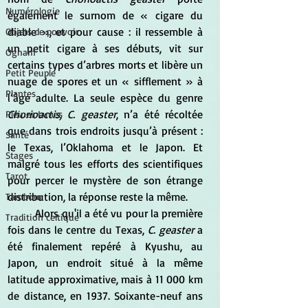
Numérologie
également le surnom de « cigare du 
diable », et pour cause : il ressemble à 
Objets de pouvoir
un petit cigare à ses débuts, vit sur 
Ogham
certains types d’arbres morts et libère un 
Petit Peuple
nuage de spores et un « sifflement » à 
Plantes
l’âge adulte. La seule espèce du genre
Chorioactis, C. geaster
, n’a été récoltée 
Pleines Lunes
que dans trois endroits jusqu’à présent : 
Santé
le Texas, l’Oklahoma et le Japon. Et 
Stages
malgré tous les efforts des scientifiques 
Tarot
pour percer le mystère de son étrange 
distribution, la réponse reste la même.
Tambour
	Alors qu'il a été vu pour la première 
Tradition celtique
fois dans le centre du Texas, 
C. geaster
 a 
été finalement repéré à Kyushu, au 
Japon, un endroit situé à la même 
latitude approximative, mais à 11 000 km 
de distance, en 1937. Soixante-neuf ans 