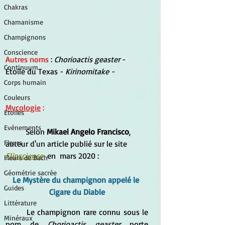
Chakras
Chamanisme
Champignons
Conscience
Autres noms
 : 
Chorioactis geaster 
- 
Continuum
Étoile du Texas - 
Kirinomitake -
Corps humain
Couleurs
Mycologie
 :
Etoiles
Evénements
	Selon 
Mikael Angelo Francisco
, 
Fleurs
auteur d'un article publié sur le site 
Flipscience
  en  mars 2020 :
Fleurs de Bach
Géométrie sacrée
Le Mystère du champignon appelé le 
Guides
Cigare du Diable
Littérature
	Le champignon rare connu sous le 
Minéraux
nom de 
Chorioactis geaster
 porte 