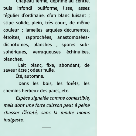
	Chapeau ferme, déprimé au centre, 
puis infondi buliforme, lisse, assez 
régulier d'ordinaire, d'un blanc luisant ; 
stipe solide, plein, très court, de même 
couleur ; lamelles arquées-décurrentes, 
étroites, rapprochées, anastomosées-
dichotomes, blanches ; spores sub-
sphériques, verruqueuses échinulées, 
blanches. 
	Lait blanc, fixe, abondant, de 
saveur âcre ; odeur nulle. 		
	Été, automne. 
	Dans les bois, les forêts, les 
chemins herbeux des parcs, etc. 
Espèce signalée comme comestible, 
mais dont une forte cuisson peut à peine 
chasser l'âcreté, sans la rendre moins 
indigeste
. 