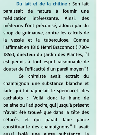
Du lait et de la chitine
 : 
Son lait 
paraissait de nature à fournir une 
médication intéressante. Ainsi, des 
médecins l'ont préconisé, adouci par du 
sirop de guimauve, contre les calculs de 
la vessie et la tuberculose. Comme 
l'affirmait en 1810 Henri Braconnot (1780-
1855), directeur du Jardin des Plantes, "il 
est permis à tout esprit raisonnable de 
douter de l'efficacité d'un pareil moyen" !
	Ce chimiste avait extrait du 
champignon une substance blanche et 
fade qui lui rappelait le spermaceti des 
cachalots : "Voilà donc le blanc de 
baleine ou l'adipocire, qui jusqu'à présent 
n'avait été trouvé que dans la tête des 
cétacés, et qui parait faire partie 
constituante des champignons." Il avait 
aussi isolé une autre substance, la 