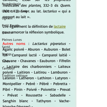
Numérologie
médicales des plantes
, 332-3 ds 
Quem. 
DDL
 t. 12). Empr. au lat. 
lactarius
 « qui a 
Objets de pouvoir
rapport au lait ».
Ogham
Petit Peuple
Lire également la définition de 
lactaire
pour amorcer la réflexion symbolique.
Plantes
Pleines Lunes
Autres noms 
: 
Lactarius piperatus
 - 
Santé
Agaric poivré - Aburon - Auburon - Bolet 
Stages
fol - Camparol lacté - Camparol laitié - 
Chavane - Chavanes - Eauburon - Fifrelin 
Tarot
- Lactaire des charbonniers - Laiteux 
Tambour
poivré - Laitiron - Laitirou - Lamburon - 
Tradition celtique
Lateron - Latheron - Lathiron - Latyron - 
Montpellier - Pebré - Pébré - Pebretta - 
Pibri - Pinin - Poivré - Poivrette - Prevat 
- Prévat - Roussette - Sabadelle - 
Sanghin blanc - Tathyron - Vache-
blanche (Vosges) -