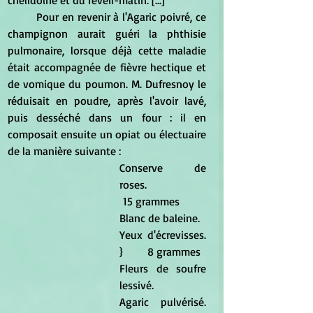
chélidoine et du réveil-matin. [...]
	Pour en revenir à l'Agaric poivré, ce 
champignon aurait guéri la phthisie 
pulmonaire, lorsque déjà cette maladie 
était accompagnée de fièvre hectique et 
de vomique du poumon. M. Dufresnoy le 
réduisait en poudre, après l'avoir lavé, 
puis desséché dans un four : il en 
composait ensuite un opiat ou électuaire 
de la manière suivante :
Conserve de 
roses.			
 15 grammes
Blanc de baleine. 
Yeux d'écrevisses.			
} 	8 grammes 
Fleurs de soufre 
lessivé. 
Agaric pulvérisé.				