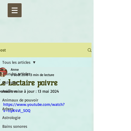
ost
Tous les articles
Anne
Tous les articles
8 août 2018
13 min de lecture
Le Lactaire poivré
Alchimie
ernière mise à jour :
Ancêtres
13 mai 2024
Animaux de pouvoir
https://www.youtube.com/watch?
Arbres
v=ttpK4Vl_5OQ
Astrologie
Bains sonores