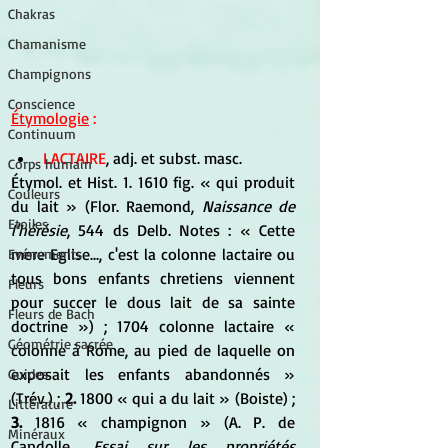
Chakras
Chamanisme
Champignons
Conscience
Étymologie
 :
Continuum
LACTAIRE
, adj. et subst. masc. 
Corps humain
Étymol. et Hist. 1. 1610 fig. « qui produit 
Couleurs
du lait » (Flor. Raemond, 
Naissance de 
Etoiles
l'hérésie
, 544 ds Delb. Notes : « Cette 
mere Eglise..., c'est la colonne lactaire ou 
Evénements
tous bons enfants chretiens viennent 
Fleurs
pour succer le dous lait de sa sainte 
Fleurs de Bach
doctrine ») ; 1704 colonne lactaire « 
Géométrie sacrée
colonne à Rome, au pied de laquelle on 
exposait les enfants abandonnés » 
Guides
(Trév.) ; 
2. 
1800 « qui a du lait » (Boiste) ; 
Littérature
3.
 1816 « champignon » (A. P. de 
Minéraux
Candolle, 
Essai sur les propriétés 