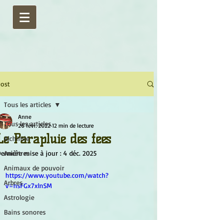
ost
Tous les articles
Anne
Tous les articles
26 févr. 2022
12 min de lecture
Le Parapluie des fées
Alchimie
ernière mise à jour :
Ancêtres
4 déc. 2025
Animaux de pouvoir
https://www.youtube.com/watch?
Arbres
v=nsFGx7xlnSM
Astrologie
Bains sonores