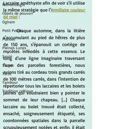
Laccaire améthyste afin de voir s'il utilise 
Numérologie
la même stratégie que l'
Armillaire couleur 
Objets de pouvoir
de miel
 :
Ogham
	Chaque automne, dans la litière 
Petit Peuple
s'accumulant au pied de hêtres de plus 
Plantes
de 150 ans, s'épanouit un cortège de 
Pleines Lunes
mycètes inféodés à cette essence. Le 
Santé
long d'une ligne imaginaire traversant 
l'une des parcelles forestières, nous 
Stages
avions tiré au cordeau trois grands carrés 
Tarot
de 100 mètres carrés, dans l'intention de 
Tambour
répertorier tous les laccaires et les bolets 
Tradition celtique
jaunes qui voudraient bien y pointer le 
sommet de leur chapeau. [...] Chaque 
laccaire ou bolet trouvé était collecté, 
ensaché, soigneusement étiqueté, ses 
coordonnées spatiales dans la parcelle 
scrupuleusement notées et, enfin, il était 