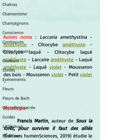
Chakras
Chamanisme
Champignons
Conscience
Autres noms
 : 
Laccaria amethystina
 - 
Continuum
Améthyste
 - Clitocybe 
améthyste
 - 
Corps humain
Clitocybe laqué - Clitocybe laqué 
améthyste
 - Laccaire 
améthyste
 - Laqué 
Couleurs
améthyste
 - Laqué 
violet
 - Mousseron 
Etoiles
des bois - Mousseron 
violet
 - Petit 
violet
Evénements
-
Fleurs
Fleurs de Bach
Mycologie
 :
Géométrie sacrée
Guides
Francis Martin
, auteur de
Sous la 
Littérature
forêt, pour survivre il faut des alliés
(Éditions humenSciences, 2019) étudie le 
Minéraux