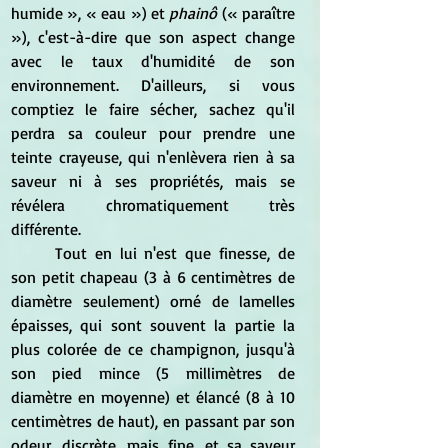
humide », « eau ») et 
phainô
 (« paraître 
»), c'est-à-dire que son aspect change 
avec le taux d'humidité de son 
environnement. D'ailleurs, si vous 
comptiez le faire sécher, sachez qu'il 
perdra sa couleur pour prendre une 
teinte crayeuse, qui n'enlèvera rien à sa 
saveur ni à ses propriétés, mais se 
révélera chromatiquement très 
différente.
	Tout en lui n'est que finesse, de 
son petit chapeau (3 à 6 centimètres de 
diamètre seulement) orné de lamelles 
épaisses, qui sont souvent la partie la 
plus colorée de ce champignon, jusqu'à 
son pied mince (5 millimètres de 
diamètre en moyenne) et élancé (8 à 10 
centimètres de haut), en passant par son 
odeur, discrète, mais fine, et sa saveur 