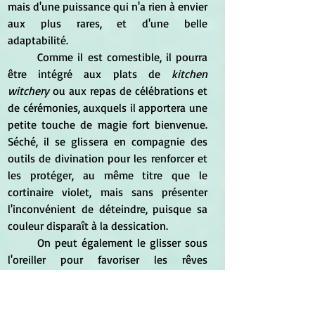
mais d'une puissance qui n'a rien à envier 
aux plus rares, et d'une belle 
adaptabilité.
	Comme il est comestible, il pourra 
être intégré aux plats de
 kitchen 
witchery
 ou aux repas de célébrations et 
de cérémonies, auxquels il apportera une 
petite touche de magie fort bienvenue. 
Séché, il se glissera en compagnie des 
outils de divination pour les renforcer et 
les protéger, au même titre que le 
cortinaire violet, mais sans présenter 
l'inconvénient de déteindre, puisque sa 
couleur disparaît à la dessication.
	On peut également le glisser sous 
l'oreiller pour favoriser les rêves 
prophétiques, ou le consommer juste 
avant une importante séance de 
divination ou un travail magique.