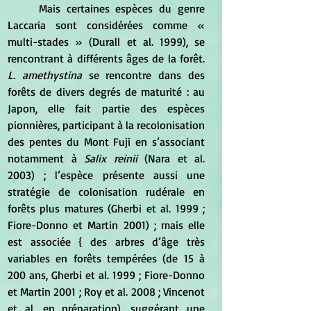
	Mais certaines espèces du genre 
Laccaria sont considérées comme « 
multi-stades » (Durall et al. 1999), se 
rencontrant à différents âges de la forêt.
L. amethystina
 se rencontre dans des 
forêts de divers degrés de maturité : au 
Japon, elle fait partie des espèces 
pionnières, participant à la recolonisation 
des pentes du Mont Fuji en s’associant 
notamment à 
Salix reinii
 (Nara et al. 
2003) ; l’espèce présente aussi une 
stratégie de colonisation rudérale en 
forêts plus matures (Gherbi et al. 1999 ; 
Fiore-Donno et Martin 2001) ; mais elle 
est associée { des arbres d’âge très 
variables en forêts tempérées (de 15 à 
200 ans, Gherbi et al. 1999 ; Fiore-Donno 
et Martin 2001 ; Roy et al. 2008 ; Vincenot 
et al. en préparation), suggérant une 