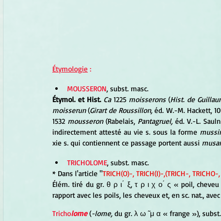
Étymologie
 :
MOUSSERON
, subst. masc.
Étymol. et Hist. 
Ca
 1225 
moisserons
 (
Hist. de Guilla
moisserun
 (
Girart de Roussillon, 
éd. W.-M. Hackett, 10
1532 
mousseron
 (Rabelais, 
Pantagruel,
 éd. V.-L. Saulni
indirectement attesté au vie s. sous la forme 
mussi
xie s. qui contiennent ce passage portent aussi 
musar
TRICHOLOME
, subst. masc.
* Dans l'article "
TRICH(O)-, TRICH(I)-,(TRICH-, TRICHO-,
Élém. tiré du gr. θ ρ ι ́ ξ, τ ρ ι χ ο ́ ς « poil, chev
rapport avec les poils, les cheveux et, en sc. nat., avec 
Tricho
lome
(
-lome,
 du gr. λ ω ̃ μ α « frange »), subst