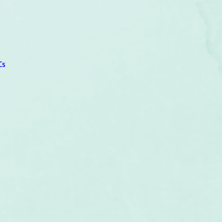
um
Corps humain
Couleurs
Etoiles
Evénements
s
Littérature
Minéraux
Numérologie
Cs
Pleines Lunes
Santé
Stages
Tarot