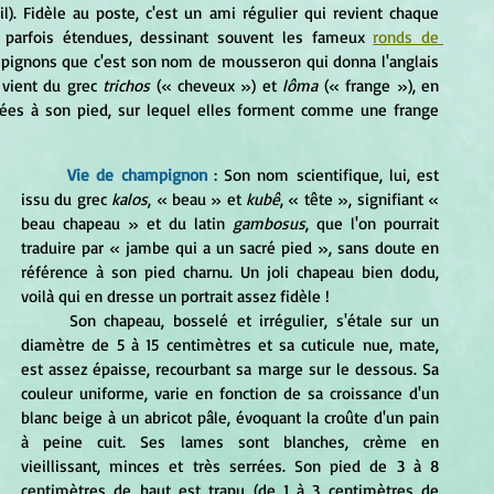
ril). Fidèle au poste, c'est un ami régulier qui revient chaque 
parfois étendues, dessinant souvent les fameux 
ronds de 
. Il est si emblématique du monde des champignons que c'est son nom de mousseron qui donna l'anglais 
 vient du grec 
trichos
 (« cheveux ») et 
lôma
 (« frange »), en 
hées à son pied, sur lequel elles forment comme une frange 
Vie de champignon
: Son nom scientifique, lui, est 
issu du grec 
kalos
, « beau » et
 kubê
, « tête », signifiant « 
beau chapeau » et du latin 
gambosus
, que l'on pourrait 
traduire par « jambe qui a un sacré pied », sans doute en 
référence à son pied charnu. Un joli chapeau bien dodu, 
voilà qui en dresse un portrait assez fidèle !
	Son chapeau, bosselé et irrégulier, s'étale sur un 
diamètre de 5 à 15 centimètres et sa cuticule nue, mate, 
est assez épaisse, recourbant sa marge sur le dessous. Sa 
couleur uniforme, varie en fonction de sa croissance d'un 
blanc beige à un abricot pâle, évoquant la croûte d'un pain 
à peine cuit. Ses lames sont blanches, crème en 
vieillissant, minces et très serrées. Son pied de 3 à 8 
centimètres de haut est trapu (de 1 à 3 centimètres de 