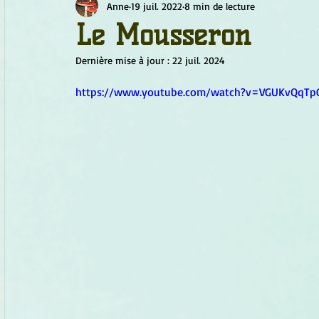
Anne
19 juil. 2022
8 min de lecture
Chamanisme
Champignons
Conscience
Continu
Le Mousseron
Dernière mise à jour :
22 juil. 2024
Fleurs
Fleurs de Bach
Géométrie sacrée
Guide
https://www.youtube.com/watch?v=VGUKvQqTp
Objets de pouvoir
Ogham
Petit Peuple
Plantes