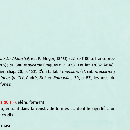
ume Le Maréchal,
 éd. P. Meyer, 18451) ; 
cf. ca
 1180 a. francoprov. 
96) ; 
ca
 1380 
mouceron
 (Roques t. 2 1938, B.N. lat. 13032, 4614) ; 
er, chap. 20, p. 163). D'un b. lat. *
mussario
 (
cf.
 cat. 
moixarnǒ 
), 
riones
 (v. 
TLL,
 André, 
Bot.
 et 
Romania
 t. 39, p. 87), les mss. du 
iones.
 TRICHI-)
, élém. formant
eu », entrant dans la constr. de termes sc. dont le signifié a un 
les cils.
. masc.