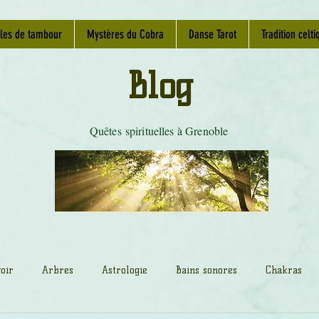
les de tambour
Mystères du Cobra
Danse Tarot
Tradition celti
Blog
Quêtes spirituelles à Grenoble
oir
Arbres
Astrologie
Bains sonores
Chakras