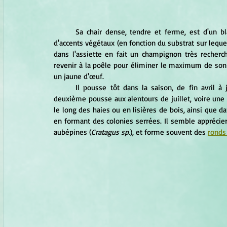
	Sa chair dense, tendre et ferme, est d'un blanc pur et dégage une forte odeur de farine fraîche mêlée 
d'accents végétaux (en fonction du substrat sur lequel
dans l'assiette en fait un champignon très recherc
revenir à la poêle pour éliminer le maximum de son 
un jaune d'œuf.
	Il pousse tôt dans la saison, de fin avril à juin en fonction de la zone géographique, avec parfois une 
deuxième pousse aux alentours de juillet, voire une tr
le long des haies ou en lisières de bois, ainsi que d
en formant des colonies serrées. Il semble apprécie
aubépines (
Cratagus sp
.), et forme souvent des 
ronds