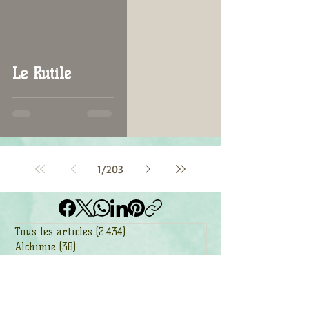
Le Rutile
1
/
203
Tous les articles
(2 434)
2 434 posts
Alchimie
(38)
38 posts
Ancêtres
(17)
17 posts
Animaux de pouvoir
(629)
629 posts
Arbres
(278)
278 posts
Astrologie
(56)
56 posts