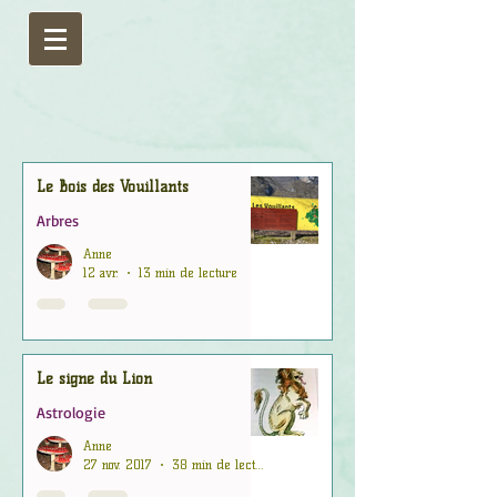
Le Bois des Vouillants
Arbres
Anne
12 avr.
13 min de lecture
Le signe du Lion
Astrologie
Anne
27 nov. 2017
38 min de lecture