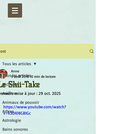
ost
Tous les articles
Anne
Tous les articles
9 août 2018
10 min de lecture
Le Shii-Také
Alchimie
ernière mise à jour :
Ancêtres
29 oct. 2025
Animaux de pouvoir
https://www.youtube.com/watch?
Arbres
v=k3Dl08GBIGc
Astrologie
Bains sonores