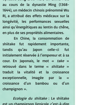
au cours de la dynastie Ming (1368-
1644), un médecin chinois prénommé Wu 
Ri, a attribué des effets médicaux sur la 
longévité, les performances sexuelles 
ainsi qu’énergétiques au lentin du chêne, 
en plus de ses propriétés alimentaires. 
	En Chine, la consommation de 
shiitake fut rapidement importante, 
tandis qu’au Japon celle-ci fut 
initialement réservée à l’empereur et à sa 
cour. En Japonais, le mot « 
take
 » 
retrouvé dans le terme « 
shiitake
 » 
traduit la vitalité et la croissance 
exceptionnelle, imagée par la « 
croissance d’un bambou ou d’un 
champignon ».
Ecologie du shiitake 
: Le shiitake 
est un champignon lignicole, c’est-à-dire 