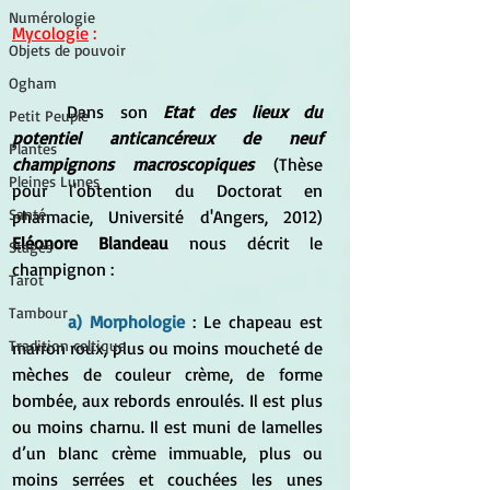
Numérologie
Mycologie
 :
Objets de pouvoir
Ogham
Dans son 
Etat des lieux du 
Petit Peuple
potentiel anticancéreux de neuf 
Plantes
champignons macroscopiques
 (Thèse 
Pleines Lunes
pour l'obtention du Doctorat en 
Santé
pharmacie, Université d'Angers, 2012) 
Eléonore Blandeau
 nous décrit le 
Stages
champignon :
Tarot
Tambour
 a) Morphologie
 : Le chapeau est 
Tradition celtique
marron roux, plus ou moins moucheté de 
mèches de couleur crème, de forme 
bombée, aux rebords enroulés. Il est plus 
ou moins charnu. Il est muni de lamelles 
d’un blanc crème immuable, plus ou 
moins serrées et couchées les unes 