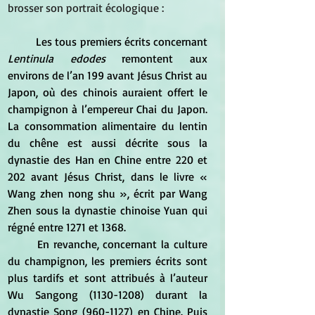
brosser son portrait écologique :
	Les tous premiers écrits concernant 
Lentinula edodes
 remontent aux 
environs de l’an 199 avant Jésus Christ au 
Japon, où des chinois auraient offert le 
champignon à l’empereur Chai du Japon. 
La consommation alimentaire du lentin 
du chêne est aussi décrite sous la 
dynastie des Han en Chine entre 220 et 
202 avant Jésus Christ, dans le livre « 
Wang zhen nong shu », écrit par Wang 
Zhen sous la dynastie chinoise Yuan qui 
régné entre 1271 et 1368. 
	En revanche, concernant la culture 
du champignon, les premiers écrits sont 
plus tardifs et sont attribués à l’auteur 
Wu Sangong (1130-1208) durant la 
dynastie Song (960-1127) en Chine. Puis 