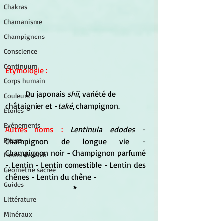
Chakras
Chamanisme
Champignons
Conscience
Continuum
Étymologie
 :
Corps humain
	Du japonais 
shii
, variété de 
Couleurs
châtaignier et -
také
, champignon.
Etoiles
Evénements
Autres noms :
Lentinula edodes
 - 
Fleurs
Champignon de longue vie - 
Champignon noir - Champignon parfumé 
Fleurs de Bach
- Lentin - Lentin comestible - Lentin des 
Géométrie sacrée
chênes - Lentin du chêne - 
Guides
* 
Littérature
Minéraux