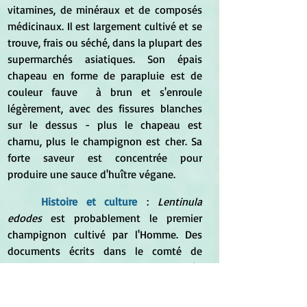
vitamines, de minéraux et de composés 
médicinaux. Il est largement cultivé et se 
trouve, frais ou séché, dans la plupart des 
supermarchés asiatiques. Son épais 
chapeau en forme de parapluie est de 
couleur fauve  à brun et s'enroule 
légèrement, avec des fissures blanches 
sur le dessus - plus le chapeau est 
charnu, plus le champignon est cher. Sa 
forte saveur est concentrée pour 
produire une sauce d'huître végane.
Histoire et culture
 : 
Lentinula 
edodes
 est probablement le premier 
champignon cultivé par l'Homme. Des 
documents écrits dans le comté de 
Longquan, en Chine, le mentionnent dès 
1209. Il s'est ensuite propagé au Japon, 
où les fermiers ont affiné les techniques 