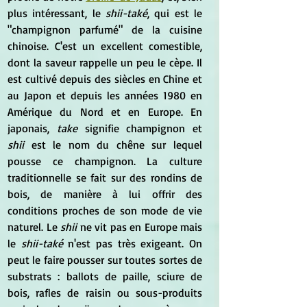
plus intéressant, le 
shii-také
, qui est le 
"champignon parfumé" de la cuisine 
chinoise. C'est un excellent comestible, 
dont la saveur rappelle un peu le cèpe. Il 
est cultivé depuis des siècles en Chine et 
au Japon et depuis les années 1980 en 
Amérique du Nord et en Europe. En 
japonais,
 take 
signifie champignon et 
shii
 est le nom du chêne sur lequel 
pousse ce champignon. La culture 
traditionnelle se fait sur des rondins de 
bois, de manière à lui offrir des 
conditions proches de son mode de vie 
naturel. Le 
shii
 ne vit pas en Europe mais 
le 
shii-také
 n'est pas très exigeant. On 
peut le faire pousser sur toutes sortes de 
substrats : ballots de paille, sciure de 
bois, rafles de raisin ou sous-produits 