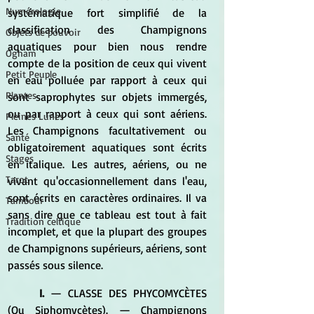
Numérologie
systématique fort simplifié de la 
classification des Champignons 
Objets de pouvoir
aquatiques pour bien nous rendre 
Ogham
compte de la position de ceux qui vivent 
Petit Peuple
en eau polluée par rapport à ceux qui 
Plantes
sont saprophytes sur objets immergés, 
ou par rapport à ceux qui sont aériens. 
Pleines Lunes
Les Champignons facultativement ou 
Santé
obligatoirement aquatiques sont écrits 
Stages
en italique. Les autres, aériens, ou ne 
Tarot
vivant qu'occasionnellement dans l'eau, 
sont écrits en caractères ordinaires. Il va 
Tambour
sans dire que ce tableau est tout à fait 
Tradition celtique
incomplet, et que la plupart des groupes 
de Champignons supérieurs, aériens, sont 
passés sous silence.
I. 
— CLASSE DES PHYCOMYCÈTES 
(Ou Siphomycètes). — Champignons 