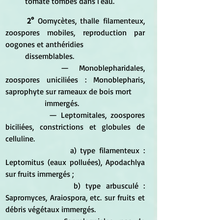
tomate tombés dans l'eau.
2°
 Oomycètes, thalle filamenteux, 
zoospores mobiles, reproduction par 
oogones et anthéridies 					
	dissemblables. 
		— Monoblepharidales, 
zoospores uniciliées : Monoblepharis, 
saprophyte sur rameaux de bois mort 				
		immergés. 
		— Leptomitales, zoospores 
biciliées, constrictions et globules de 
celluline. 
			a) type filamenteux : 
Leptomitus (eaux polluées), Apodachlya 
sur fruits immergés ; 
			b) type arbusculé : 
Sapromyces, Araiospora, etc. sur fruits et 
débris végétaux immergés. 