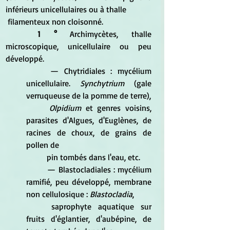
inférieurs unicellulaires ou à thalle 
 filamenteux non cloisonné. 
1 °
 Archimycètes, thalle 
microscopique, unicellulaire ou peu 
développé. 
	— Chytridiales : mycélium 
unicellulaire. 
Synchytrium
 (gale 
verruqueuse de la pomme de terre), 			
Olpidium
 et genres voisins, 
parasites d'Algues, d'Euglènes, de 
racines de choux, de grains de 
pollen de 
	pin tombés dans l'eau, etc. 
	— Blastocladiales : mycélium 
ramifié, peu développé, membrane 
non cellulosique :
 Blastocladia
, 		
	saprophyte aquatique sur 
fruits d'églantier, d'aubépine, de 