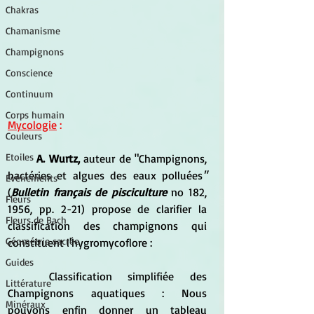
Chakras
Chamanisme
Champignons
Conscience
Continuum
Corps humain
Mycologie
 :
Couleurs
Etoiles
A. Wurtz,
 auteur de "Champignons, 
bactéries et algues des eaux polluées
"
Evénements
(
Bulletin français de pisciculture 
no 182,  
Fleurs
1956, pp. 2-21) propose de clarifier la 
Fleurs de Bach
classification des champignons qui 
Géométrie sacrée
constituent l'hygromycoflore :
Guides
	Classification simplifiée des 
Littérature
Champignons aquatiques : Nous 
Minéraux
pouvons enfin donner un tableau 