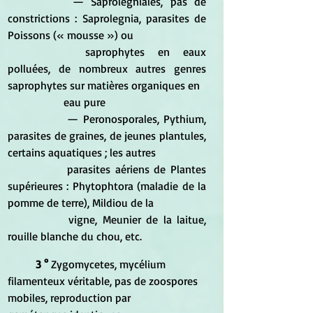
		— Saprolegniales, pas de 
constrictions : Saprolegnia, parasites de 
Poissons (« mousse ») ou 					
		saprophytes en eaux 
polluées, de nombreux autres genres 
saprophytes sur matières organiques en 		
		eau pure
		— Peronosporales, Pythium, 
parasites de graines, de jeunes plantules, 
certains aquatiques ; les autres 
		parasites aériens de Plantes 
supérieures : Phytophtora (maladie de la 
pomme de terre), Mildiou de la 		
		vigne, Meunier de la laitue, 
rouille blanche du chou, etc. 
3 °
 Zygomycetes, mycélium 
filamenteux véritable, pas de zoospores 
mobiles, reproduction par 			