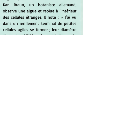
Karl Braun, un botaniste allemand, 
observe une algue et repère à l'intérieur 
des cellules étranges. Il note : « J'ai vu 
dans un renflement terminal de petites 
cellules agiles se former ; leur diamètre 
était de 1/300e de millimètres de 
longueur ; elles avaient un mouvement 
rapide. C'étaient peut-être des 
spermatozoïdes développés à une place 
anormale. » Un botaniste français, 
Maxime Cornu, démontrera quelques 
années plus tard que ces « 
spermatozoïdes » étaient en réalité les 
zoospores d'un Cryptomycota occupé à 
dévorer la petite algue de l'intérieur. Les 
Aphélides sont quant à eux décrits pour 
la première fois en 1889 par Wilhelm 
Zopf, un mycologue allemand. 