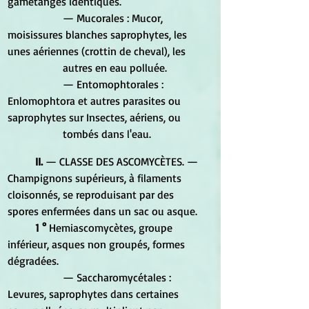
gamétanges identiques. 
		— Mucorales : Mucor, 
moisissures blanches saprophytes, les 
unes aériennes (crottin de cheval), les 	
		autres en eau polluée. 
		— Entomophtorales : 
Enlomophtora et autres parasites ou 
saprophytes sur Insectes, aériens, ou 	
		tombés dans l'eau. 
II. 
— CLASSE DES ASCOMYCÈTES. — 
Champignons supérieurs, à filaments 
cloisonnés, se reproduisant par des 
spores enfermées dans un sac ou asque. 
1 °
 Hemiascomycètes, groupe 
inférieur, asques non groupés, formes 
dégradées. 
		— Saccharomycétales : 
Levures, saprophytes dans certaines 