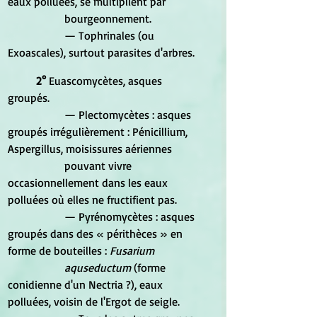
eaux polluées, se multiplient par 
		bourgeonnement. 
		— Tophrinales (ou 
Exoascales), surtout parasites d'arbres. 
2°
 Euascomycètes, asques 
groupés. 
		— Plectomycètes : asques 
groupés irrégulièrement : Pénicillium, 
Aspergillus, moisissures aériennes 
		pouvant vivre 
occasionnellement dans les eaux 
polluées où elles ne fructifient pas. 
		— Pyrénomycètes : asques 
groupés dans des « périthèces » en 
forme de bouteilles :
 Fusarium 
		aquseductum
 (forme 
conidienne d'un Nectria ?), eaux 
polluées, voisin de l'Ergot de seigle. 