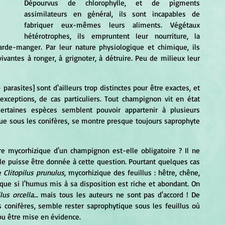
Dépourvus de chlorophylle, et de pigments 
assimilateurs en général, ils sont incapables de 
fabriquer eux-mêmes leurs aliments. Végétaux 
hétérotrophes, ils empruntent leur nourriture, la 
arde-manger. Par leur nature physiologique et chimique, ils 
ntes à ronger, à grignoter, à détruire. Peu de milieux leur 
ceptions, de cas particuliers. Tout champignon vit en état 
Certaines espèces semblent pouvoir appartenir à plusieurs 
que sous les conifères, se montre presque toujours saprophyte 
e puisse être donnée à cette question. Pourtant quelques cas 
e
 Clitopilus prunulus
, mycorhizique des feuillus : hêtre, chêne, 
que si l'humus mis à sa disposition est riche et abondant. On 
ilus orcella
... mais tous les auteurs ne sont pas d'accord ! De 
s conifères, semble rester saprophytique sous les feuillus où 
pu être mise en évidence.