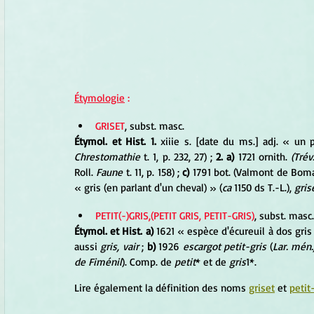
Étymologie
 :
GRISET
, subst. masc.
Étymol. et Hist. 1. 
xiiie s. [date du ms.] adj. « un
Chrestomathie 
t. 1, p. 232, 27) ; 
2. a) 
1721 ornith. 
(Trév.
Roll. 
Faune 
t. 11, p. 158) ; 
c) 
1791 bot. (Valmont de Bomare
« gris (en parlant d'un cheval) » (
ca 
1150 ds T.-L.), 
gris
PETIT(-)GRIS,(PETIT GRIS, PETIT-GRIS)
, subst. masc.
Étymol. et Hist. a)
 1621 « espèce d'écureuil à dos gris
aussi 
gris, vair 
; 
b)
 1926 
escargot petit-gris
 (
Lar. mén.
de Fiménil
). Comp. de 
petit
* et de 
gris
1*.
Lire également la définition des noms 
griset
 et 
petit