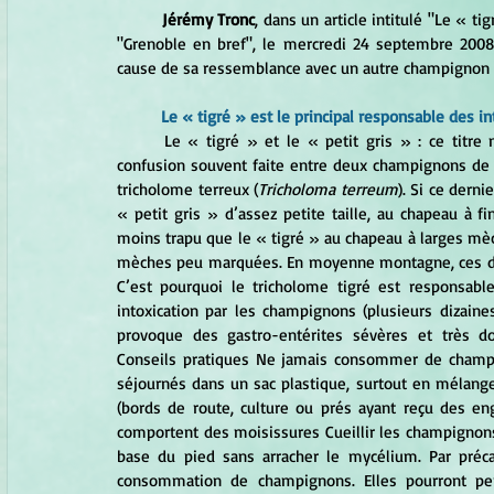
Jérémy Tronc
, dans un article intitulé "Le « tig
"Grenoble en bref", le mercredi 24 septembre 2008)
cause de sa ressemblance avec un autre champignon 
Le « tigré » est le principal responsable des i
Le « tigré » et le « petit gris » : ce titre
confusion souvent faite entre deux champignons de no
tricholome terreux (
Tricholoma terreum
). Si ce derni
« petit gris » d’assez petite taille, au chapeau à 
moins trapu que le « tigré » au chapeau à larges mèche
mèches peu marquées. En moyenne montagne, ces de
C’est pourquoi le tricholome tigré est responsable
intoxication par les champignons (plusieurs dizain
provoque des gastro-entérites sévères et très do
Conseils pratiques Ne jamais consommer de champign
séjournés dans un sac plastique, surtout en mélange
(bords de route, culture ou prés ayant reçu des en
comportent des moisissures Cueillir les champignons 
base du pied sans arracher le mycélium. Par préc
consommation de champignons. Elles pourront perm