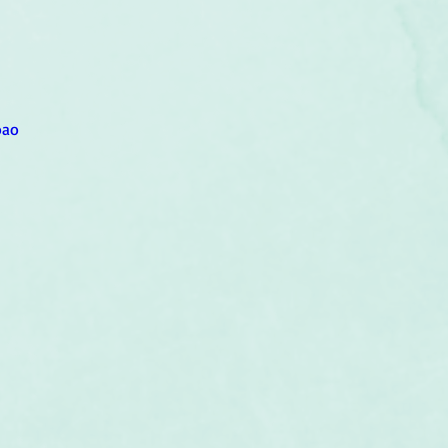
um
Corps humain
Couleurs
Etoiles
Evénements
s
Littérature
Minéraux
Numérologie
oao
Pleines Lunes
Santé
Stages
Tarot