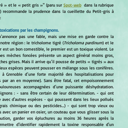
ré » et le « petit gris »" (paru sur 
Spot-web
  dans la rubrique 
 recommande la prudence dans la cueillette du Petit-gris à 
:
ntoxications par les champignons.
 n’annonce pas une fable, mais une mise en garde contre la 
tre région : le tricholome tigré (
Tricholoma pardinum
) et le 
er est un bon comestible, le premier est un toxique violent. Le 
fines mèches foncées présente un aspect général moins gros, 
s grises. Mais il arrive qu’il pousse de petits « tigrés » aux 
ux espèces peuvent pousser en mélange sous les conifères. 
 à Grenoble d’une forte majorité des hospitalisations pour 
es par an en moyenne). Sans être fatal, cet empoisonnement 
uloureuses accompagnées d’une puissante déshydratation. 
ons : - sans être certain de leur détermination. - qui ont 
 avec d'autres espèces - qui poussent dans les lieux pollués 
grais chimique ou des pesticides…) - qui sont trop vieux ou 
avec un panier en osier, un couteau que vous glisser sous la 
aution, garder vos épluchures au moins 36 heures après la 
ettre d'identifier rapidement la toxine responsable d'un 