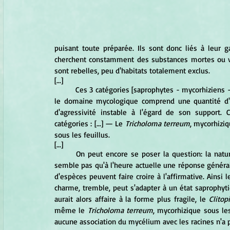
puisant toute préparée. Ils sont donc liés à leur g
cherchent constamment des substances mortes ou viva
sont rebelles, peu d'habitats totalement exclus.  
[...]
	Ces 3 catégories [saprophytes - mycorhiziens - parasites] sont d'ailleurs trop distinctes pour être exactes, et 
le domaine mycologique comprend une quantité d'ex
d'agressivité instable à l'égard de son support. 
catégories : [...] — Le 
Tricholoma terreum
, mycorhizi
sous les feuillus. 
[...]
	On peut encore se poser la question: la nature mycorhizique d'un champignon est-elle obligatoire ? Il ne 
semble pas qu'à l'heure actuelle une réponse général
d'espèces peuvent faire croire à l'affirmative. Ainsi l
charme, tremble, peut s'adapter à un état saprophyti
aurait alors affaire à la forme plus fragile, le
 Clitop
même le
 Tricholoma terreum
, mycorhizique sous le
aucune association du mycélium avec les racines n'a 