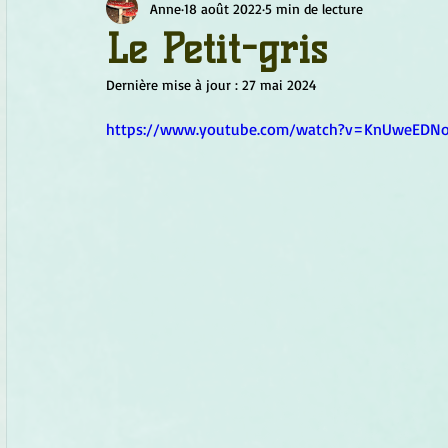
Anne
18 août 2022
5 min de lecture
Chamanisme
Champignons
Conscience
Continu
Le Petit-gris
Dernière mise à jour :
27 mai 2024
Fleurs
Fleurs de Bach
Géométrie sacrée
Guide
https://www.youtube.com/watch?v=KnUweEDN
Objets de pouvoir
Ogham
Petit Peuple
Plantes