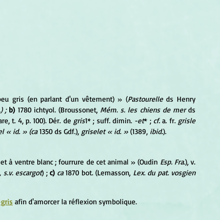
 peu gris (en parlant d'un vêtement) » (
Pastourelle 
ds Henry 
) ; 
b) 
1780 ichtyol. (Broussonet, 
Mém. s. les chiens de mer 
ds 
, t. 4, p. 100). Dér. de 
gris
1* ; suff. dimin. 
-et
* ; 
cf. 
a. fr. 
grisle 
el « id. » (ca 
1350 ds Gdf.), 
griselet « id. » 
(1389, 
ibid.
).
 et à ventre blanc ; fourrure de cet animal » (Oudin 
Esp. Fra
.), v. 
, s.v. escargot
) ; 
c)
ca
 1870 bot. (Lemasson, 
Lex. du pat. vosgien 
-gris
 afin d'amorcer la réflexion symbolique.