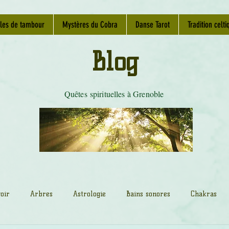
les de tambour
Mystères du Cobra
Danse Tarot
Tradition celti
Blog
Quêtes spirituelles à Grenoble
oir
Arbres
Astrologie
Bains sonores
Chakras