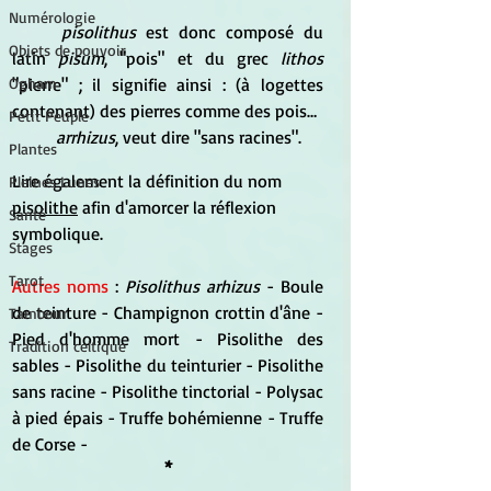
Numérologie
pisolithus
 est donc composé du 
Objets de pouvoir
latin
 pisum
, "pois" et du grec 
lithos
"pierre" ; il signifie ainsi : (à logettes 
Ogham
contenant) des pierres comme des pois… 
Petit Peuple
arrhizus
, veut dire "sans racines".
Plantes
Lire également la définition du nom 
Pleines Lunes
pisolithe
 afin d'amorcer la réflexion 
Santé
symbolique.
Stages
Tarot
Autres noms
 : 
Pisolithus arhizus
 - Boule 
de teinture - Champignon crottin d'âne - 
Tambour
Pied d'homme mort - Pisolithe des 
Tradition celtique
sables - Pisolithe du teinturier - Pisolithe 
sans racine - Pisolithe tinctorial - Polysac 
à pied épais - Truffe bohémienne - Truffe 
de Corse -
*