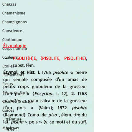
Chakras
Chamanisme
Champignons
Conscience
Continuum
Étymologie
 :
Corps humain
Couleurs
PISOLIT(H)E, (PISOLITE, PISOLITHE)
, 
subst. fém.
Etoiles
Étymol. et Hist. 1.
 1765 
pisolite
 « pierre 
Evénements
qui semble composée d'un amas de 
Fleurs
petits corps globuleux de la grosseur 
Fleurs de Bach
d'un pois » (
Encyclop.
 t. 12); 
2.
 1768 
pisolithe
 « grain calcaire de la grosseur 
Géométrie sacrée
d'un pois » (Valm.); 1832 
pisolite
Guides
(Raymond). Comp. de 
piso-
, élém. tiré du 
Littérature
lat. 
pisum
 « pois » (v. ce mot) et du suff. 
Minéraux
-lithe*
.