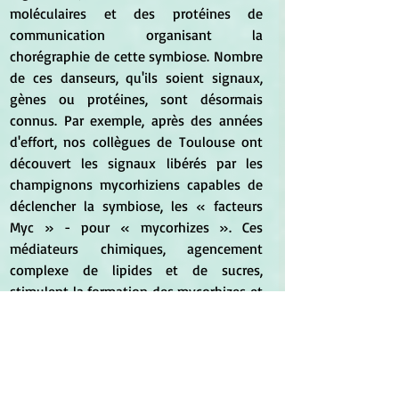
moléculaires et des protéines de 
communication organisant la 
chorégraphie de cette symbiose. Nombre 
de ces danseurs, qu'ils soient signaux, 
gènes ou protéines, sont désormais 
connus. Par exemple, après des années 
d'effort, nos collègues de Toulouse ont 
découvert les signaux libérés par les 
champignons mycorhiziens capables de 
déclencher la symbiose, les « facteurs 
Myc » - pour « mycorhizes ». Ces 
médiateurs chimiques, agencement 
complexe de lipides et de sucres, 
stimulent la formation des mycorhizes et 
interagissant avec des récepteurs situés 
sur la surface des cellules des radicelles 
de la plante hôte. Cette interaction 
médiateur-récepteur déclenche une 
chaîne d'événements moléculaires et 