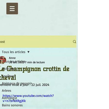
ost
Tous les articles
Anne
Tous les articles
26 déc. 2022
7 min de lecture
Le Champignon crottin de
Alchimie
cheval
Ancêtres
Animaux de pouvoir
ernière mise à jour :
22 juil. 2024
Arbres
https://www.youtube.com/watch?
Astrologie
v=n7brNXRgjKk
Bains sonores