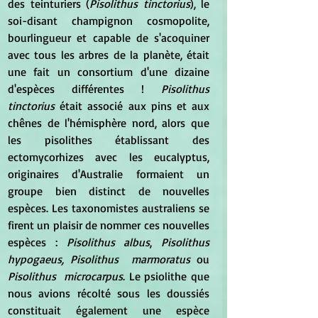
des teinturiers (
Pisolithus tinctorius
), le 
soi-disant champignon cosmopolite, 
bourlingueur et capable de s'acoquiner 
avec tous les arbres de la planète, était 
une fait un consortium d'une dizaine 
d'espèces différentes ! 
Pisolithus 
tinctorius
 était associé aux pins et aux 
chênes de l'hémisphère nord, alors que 
les pisolithes établissant des 
ectomycorhizes avec les eucalyptus, 
originaires d'Australie formaient un 
groupe bien distinct de nouvelles 
espèces. Les taxonomistes australiens se 
firent un plaisir de nommer ces nouvelles 
espèces : 
Pisolithus albus
, 
Pisolithus 
hypogaeus, Pisolithus  marmoratus 
ou 
Pisolithus  microcarpus
. Le psiolithe que 
nous avions récolté sous les doussiés 
constituait également une espèce 