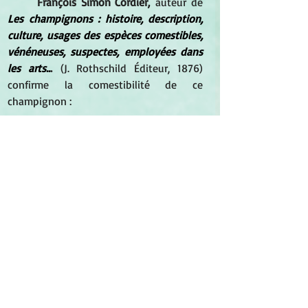
François Simon Cordier,
 auteur de 
Les champignons : histoire, description, 
culture, usages des espèces comestibles, 
vénéneuses, suspectes, employées dans 
les arts..
.
 (J. Rothschild Éditeur, 1876) 
confirme la comestibilité de ce 
champignon :
	La saveur âcre, astringente ou 
acide, n'est pas non plus un signe certain 
de nocuité, car l'Agaric poivré et l'Agaric 
controverse , déjà mentionnés plus haut, 
ont une saveur tellement âcre que la 
cuisson même ne la détruit pas 
entièrement, et cependant ces 
champignons sont mangés tous les jours 
impunément.
[...]
	L'Agaric poivré et l'Agaric 