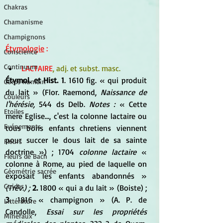
Chakras
Chamanisme
Champignons
Étymologie
 :
Conscience
Continuum
LACTAIRE
, adj. et subst. masc.
Étymol. et Hist. 1
. 1610 fig. « qui produit 
Corps humain
du lait » (Flor. Raemond, 
Naissance de 
Couleurs
l'hérésie, 
544 ds Delb. 
Notes : 
« Cette 
Etoiles
mere Eglise..., c'est la colonne lactaire ou 
Evénements
tous bons enfants chretiens viennent 
pour succer le dous lait de sa sainte 
Fleurs
doctrine ») ; 1704 
colonne lactaire 
« 
Fleurs de Bach
colonne à Rome, au pied de laquelle on 
Géométrie sacrée
exposait les enfants abandonnés » 
Guides
(Trév.) ; 
2.
 1800 « qui a du lait » (Boiste) ;
3.
 1816 « champignon » (A. P. de 
Littérature
Candolle, 
Essai sur les propriétés 
Minéraux