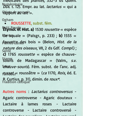
médicales des plantes, 
332-3 ds Quem. 
Numérologie
DDL 
t. 12). Empr. au lat. 
lactarius 
« qui a 
Objets de pouvoir
rapport au lait ».
Ogham
ROUSSETTE
, subst. fém.
Petit Peuple
Étymol. et Hist. a)
 1530 
rousette
 « espèce 
de squale » (Palsgr., p. 233) ; 
b)
 1555 « 
Plantes
fauvette des bois » (Belon, 
Hist. de la 
Pleines Lunes
nature des oiseaux
, VII, 2 ds Gdf. 
Compl.
) ;
Santé
c)
 1765 
roussette
 « espèce de chauve-
Stages
souris de Madagascar » (Valm., 
s.v. 
chauve-souris
). Fém. subst. de l'anc. adj. 
Tarot
russet
 « roussâtre » (
ca
 1170, 
Rois
, éd. E. 
Tambour
R. Curtius, p. 31), dimin. de 
roux*
.
Tradition celtique
Autres noms 
: 
Lactarius controversus
 - 
Agaric controverse - Agaric douteux - 
Lactaire à lames roses - Lactaire 
controverse - Lactaire controversé - 