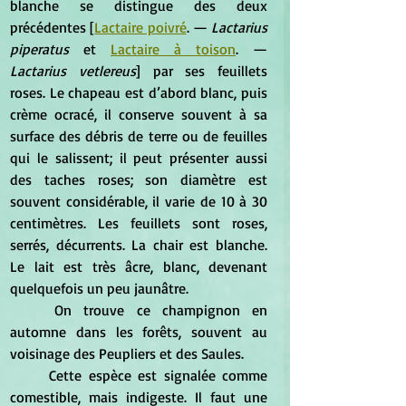
blanche se distingue des deux 
précédentes [
Lactaire poivré
. — 
Lactarius 
piperatus
 et 
Lactaire à toison
. —
Lactarius vetlereus
] par ses feuillets 
roses. Le chapeau est d’abord blanc, puis 
crème ocracé, il conserve souvent à sa 
surface des débris de terre ou de feuilles 
qui le salissent; il peut présenter aussi 
des taches roses; son diamètre est 
souvent considérable, il varie de 10 à 30 
centimètres. Les feuillets sont roses, 
serrés, décurrents. La chair est blanche. 
Le lait est très âcre, blanc, devenant 
quelquefois un peu jaunâtre. 
	On trouve ce champignon en 
automne dans les forêts, souvent au 
voisinage des Peupliers et des Saules. 
	Cette espèce est signalée comme 
comestible, mais indigeste. Il faut une 