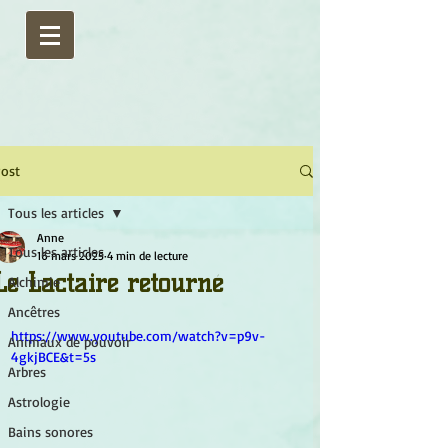
ost
Tous les articles
Anne
Tous les articles
16 mars 2025
4 min de lecture
Le Lactaire retourné
Alchimie
Ancêtres
https://www.youtube.com/watch?v=p9v-
Animaux de pouvoir
4gkjBCE&t=5s
Arbres
Astrologie
Bains sonores