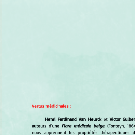
Vertus médicinales
 :
	Henri Ferdinand Van Heurck
 et 
Victor Guiber
auteurs d'une 
Flore médicale belge
. (Fonteyn, 1864
nous apprennent les propriétés thérapeutiques d