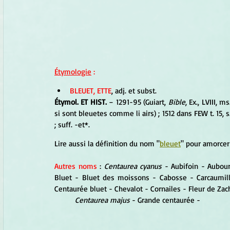
Étymologie
 :
BLEUET, ETTE
, adj. et subst. 
Étymol. ET HIST. 
− 1291-95 (Guiart, 
Bible
, Ex., LVIII, 
si sont bleuetes comme li airs) ; 1512 dans FEW t. 15, s.v
; suff. -et*.
Lire aussi la définition du nom "
bleuet
" pour amorcer
Autres noms
 : 
Centaurea cyanus
 - Aubifoin - Aubour
Bluet - Bluet des moissons - Cabosse - Carcaumill
Centaurée bluet - Chevalot - Cornailes - Fleur de Za
Centaurea majus
 - Grande centaurée -