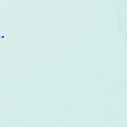
um
Corps humain
Couleurs
Etoiles
Evénements
s
Littérature
Minéraux
Numérologie
qw
Pleines Lunes
Santé
Stages
Tarot