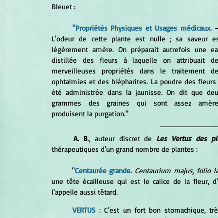
Bleuet :
	"Propriétés Physiques et Usages médicaux. 
L'odeur de cette plante est nulle ; sa saveur es
légèrement amère. On préparait autrefois une ea
distillée des fleurs à laquelle on attribuait de
merveilleuses propriétés dans le traitement de
ophtalmies et des blépharites. La poudre des fleurs 
été administrée dans la jaunisse. On dit que deu
grammes des graines qui sont assez amères
produisent la purgation."
	A. B
., auteur discret de 
Les Vertus des pl
thérapeutiques d'un grand nombre de plantes :
	"
Centaurée grande.
 Centaurium majus, folio la
une tête écailleuse qui est le calice de la fleur, 
l'appelle aussi têtard. 
VERTUS
 : C'est un fort bon stomachique, trè