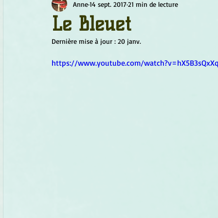
Anne
14 sept. 2017
21 min de lecture
Chamanisme
Champignons
Conscience
Continu
Le Bleuet
Dernière mise à jour :
20 janv.
Fleurs
Fleurs de Bach
Géométrie sacrée
Guide
https://www.youtube.com/watch?v=hX5B3sQxX
Objets de pouvoir
Ogham
Petit Peuple
Plantes