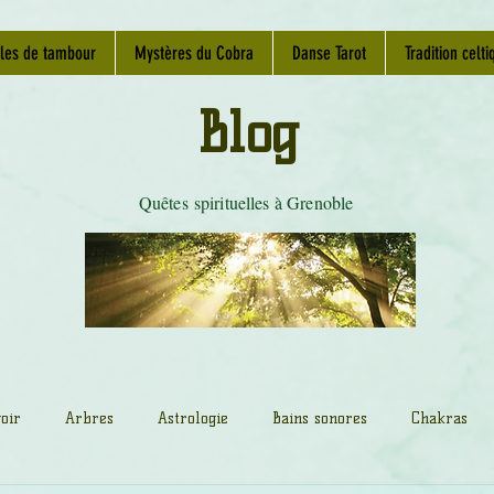
les de tambour
Mystères du Cobra
Danse Tarot
Tradition celti
Blog
Quêtes spirituelles à Grenoble
oir
Arbres
Astrologie
Bains sonores
Chakras