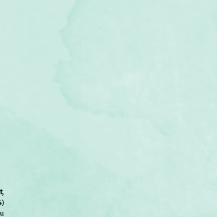
t
, 
) 
u 