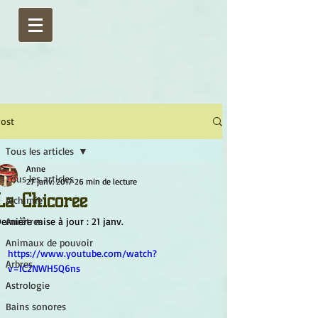
ost
Tous les articles
Anne
Tous les articles
27 janv. 2017
26 min de lecture
La Chicorée
Alchimie
ernière mise à jour :
Ancêtres
21 janv.
Animaux de pouvoir
https://www.youtube.com/watch?
Arbres
v=IC2NWH5Q6ns
Astrologie
Bains sonores