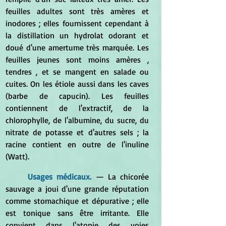
feuilles adultes sont très amères et 
inodores ; elles fournissent cependant à 
la distillation un hydrolat odorant et 
doué d'une amertume très marquée. Les 
feuilles jeunes sont moins amères , 
tendres , et se mangent en salade ou 
cuites. On les étiole aussi dans les caves 
(barbe de capucin). Les feuilles 
contiennent de l'extractif, de la 
chlorophylle, de l'albumine, du sucre, du 
nitrate de potasse et d'autres sels ; la 
racine contient en outre de l'inuline 
(Watt).
Usages médicaux. 
— 
La chicorée 
sauvage a joui d'une grande réputation 
comme stomachique et dépurative ; elle 
est tonique sans être irritante. Elle 
convient dans l'atonie des voies 