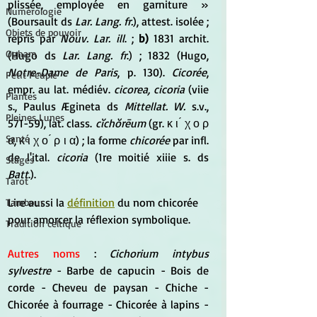
plissée, employée en garniture » 
Numérologie
(Boursault ds 
Lar. Lang. fr.
), attest. isolée ; 
Objets de pouvoir
repris par 
Nouv. Lar. ill
. ; 
b)
 1831 archit. 
Ogham
(Hugo ds 
Lar. Lang. fr
.) ; 1832 (Hugo, 
Notre-Dame de Paris
, p. 130). 
Cicorée
, 
Petit Peuple
empr. au lat. médiév. 
cicorea, cicoria
 (viie 
Plantes
s., Paulus Ægineta ds 
Mittellat. W. 
s.v., 
Pleines Lunes
571-59), lat. class. 
cĭchŏrēum
 (gr. κ ι ́ χ ο ρ 
Santé
α, κ ι χ ο ́ ρ ι α) ; la forme 
chicorée
 par infl. 
de l'ital. 
cicoria
 (1re moitié xiiie s. ds 
Stages
Batt
.).
Tarot
Lire aussi la 
définition
 du nom chicorée 
Tambour
pour amorcer la réflexion symbolique.
Tradition celtique
Autres noms
 : 
Cichorium intybus 
sylvestre
 - Barbe de capucin - Bois de 
corde - Cheveu de paysan - Chiche - 
Chicorée à fourrage - Chicorée à lapins - 