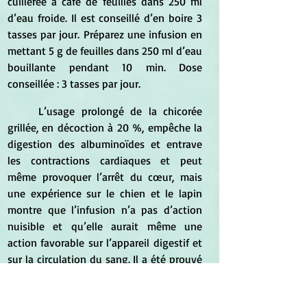
cuillérée à café de feuilles dans 250 ml 
d’eau froide. Il est conseillé d’en boire 3 
tasses par jour. Préparez une infusion en 
mettant 5 g de feuilles dans 250 ml d’eau 
bouillante pendant 10 min. Dose 
conseillée : 3 tasses par jour.
	L’usage prolongé de la chicorée 
grillée, en décoction à 20 %, empêche la 
digestion des albuminoïdes et entrave 
les contractions cardiaques et peut 
même provoquer l’arrêt du cœur, mais 
une expérience sur le chien et le lapin 
montre que l’infusion n’a pas d’action 
nuisible et qu’elle aurait même une 
action favorable sur l’appareil digestif et 
sur la circulation du sang. Il a été prouvé 
que les extraits de racines dilatent les 
vaisseaux sanguins, tandis que les 