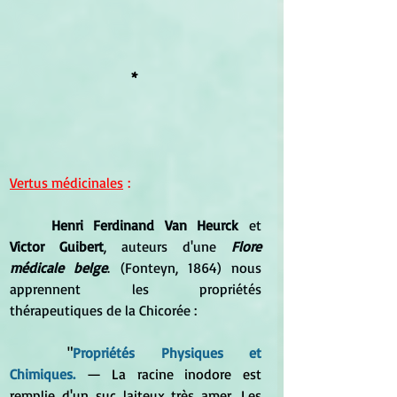
* 
Vertus médicinales
 :
	Henri Ferdinand Van Heurck
 et 
Victor Guibert
, auteurs d'une 
Flore 
médicale belge
. (Fonteyn, 1864) nous 
apprennent les propriétés 
thérapeutiques de la Chicorée :
	"
Propriétés Physiques et 
Chimiques. 
—
 La racine inodore est 
remplie d'un suc laiteux très amer. Les 