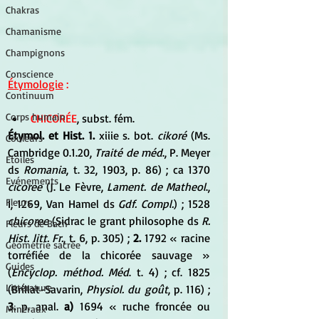
Chakras
Chamanisme
Champignons
Conscience
Étymologie
 :  
Continuum
Corps humain
CHICORÉE
, subst. fém. 
Étymol. et Hist. 1.
 xiiie s. bot. 
cikoré
 (Ms. 
Couleurs
Cambridge 0.1.20, 
Traité de méd
., P. Meyer 
Etoiles
ds 
Romania
, t. 32, 1903, p. 86) ; ca 1370 
Evénements
cicoree
 (J. Le Fèvre,
 Lament. de Matheol
., 
Fleurs
I, 1269, Van Hamel ds 
Gdf. Compl.
) ; 1528 
chicoree
 (Sidrac le grant philosophe ds 
R. 
Fleurs de Bach
Hist. litt. Fr.
, t. 6, p. 305) ; 
2.
 1792 « racine 
Géométrie sacrée
torréfiée de la chicorée sauvage » 
Guides
(
Encyclop. méthod. Méd
. t. 4) ; cf. 1825 
Littérature
(Brillat-Savarin, 
Physiol. du goût
, p. 116) ; 
3.
 p. anal.
 a)
 1694 « ruche froncée ou 
Minéraux