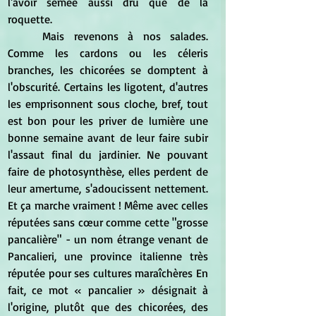
l'avoir semée aussi dru que de la 
roquette.
	Mais revenons à nos salades. 
Comme les cardons ou les céleris 
branches, les chicorées se domptent à 
l'obscurité. Certains les ligotent, d'autres 
les emprisonnent sous cloche, bref, tout 
est bon pour les priver de lumière une 
bonne semaine avant de leur faire subir 
l'assaut final du jardinier. Ne pouvant 
faire de photosynthèse, elles perdent de 
leur amertume, s'adoucissent nettement. 
Et ça marche vraiment ! Même avec celles 
réputées sans cœur comme cette "grosse 
pancalière" - un nom étrange venant de 
Pancalieri, une province italienne très 
réputée pour ses cultures maraîchères En 
fait, ce mot « pancalier » désignait à 
l'origine, plutôt que des chicorées, des 