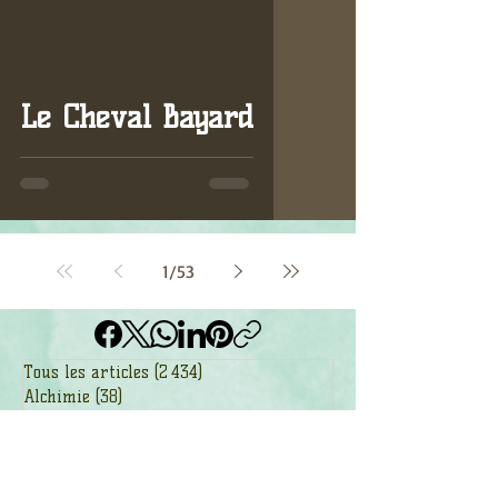
Le Cheval Bayard
1
/
53
Tous les articles
(2 434)
2 434 posts
Alchimie
(38)
38 posts
Ancêtres
(17)
17 posts
Animaux de pouvoir
(629)
629 posts
Arbres
(278)
278 posts
Astrologie
(56)
56 posts