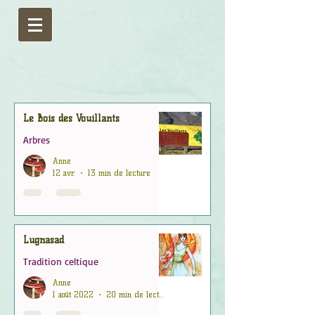
Le Bois des Vouillants
Arbres
Anne
12 avr.
13 min de lecture
Lugnasad
Tradition celtique
Anne
1 août 2022
20 min de lecture