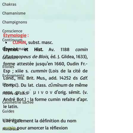
Chakras
Chamanisme
Champignons
Conscience
Étymologie
 : 
Continuum
CUMIN
, subst. masc. 
Corps humain
Étymol. et Hist. 
Av. 1188 
comin
(
Partenopeus de Blois
, éd. J. Gildea, 1633), 
Couleurs
forme attestée jusqu'en 1660, Oudin Fr.-
Etoiles
Esp ; xiiie s. 
cummin
 (Lois de la cité de 
Evénements
Lond., ms. Brit. Mus., add. 14252 ds 
Gdf. 
Fleurs
Compl
.). Du lat. class. 
cǔmīnum
 de même 
sens, gr. κ υ ́ μ ι ν ο ν d'orig. sémit. (v. 
Fleurs de Bach
André Bot.) ; la forme cumin refaite d'apr. 
Géométrie sacrée
le latin.
Guides
Littérature
Lire également la définition du nom 
cumin
 pour amorcer la réflexion 
Minéraux