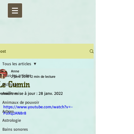
ost
Tous les articles
Anne
Tous les articles
2 janv. 2018
12 min de lecture
Le Cumin
Alchimie
ernière mise à jour :
Ancêtres
28 janv. 2022
Animaux de pouvoir
https://www.youtube.com/watch?v=-
Arbres
PoXq2AN8r8
Astrologie
Bains sonores