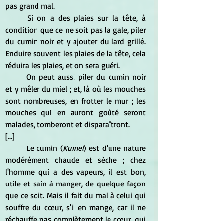
pas grand mal.
	Si on a des plaies sur la tête, à 
condition que ce ne soit pas la gale, piler 
du cumin noir et y ajouter du lard grillé. 
Enduire souvent les plaies de la tête, cela 
réduira les plaies, et on sera guéri.
	On peut aussi piler du cumin noir 
et y mêler du miel ; et, là où les mouches 
sont nombreuses, en frotter le mur ; les 
mouches qui en auront goûté seront 
malades, tomberont et disparaîtront. 
[...]
	Le cumin (
Kumel
) est d'une nature 
modérément chaude et sèche ; chez 
l'homme qui a des vapeurs, il est bon, 
utile et sain à manger, de quelque façon 
que ce soit. Mais il fait du mal à celui qui 
souffre du cœur, s'il en mange, car il ne 
réchauffe pas complètement le cœur, qui 