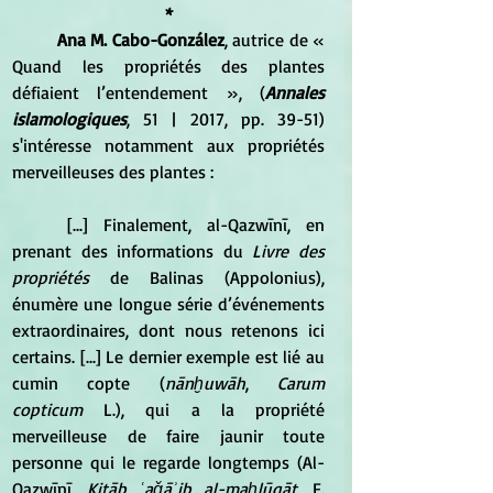
*
Ana M. Cabo-González
, autrice de « 
Quand les propriétés des plantes 
défiaient l’entendement », (
Annales 
islamologiques
, 51 | 2017, pp. 39-51) 
s'intéresse notamment aux propriétés 
merveilleuses des plantes :  
	[...] Finalement, al-Qazwīnī, en 
prenant des informations du 
Livre des 
propriétés
 de Balinas (Appolonius), 
énumère une longue série d’événements 
extraordinaires, dont nous retenons ici 
certains. [...] Le dernier exemple est lié au 
cumin copte (
nānḫuwāh
, 
Carum 
copticum
 L.), qui a la propriété 
merveilleuse de faire jaunir toute 
personne qui le regarde longtemps (
Al-
Qazwīnī, 
Kitāb ʿaǧāʾib al-maḫlūqāt
, F. 