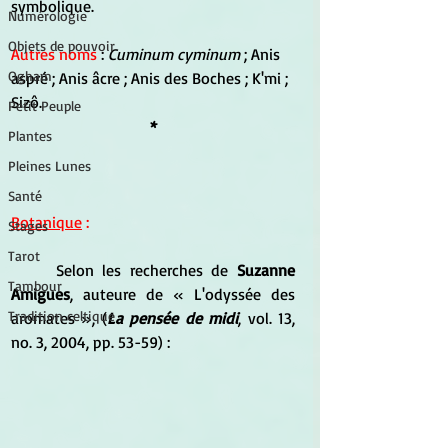
symbolique.
Numérologie
Objets de pouvoir
Autres noms
 : 
Cuminum cyminum
 ; Anis 
Ogham
aspré ; Anis âcre ; Anis des Boches ; K'mi ; 
Sizô.
Petit Peuple
*
Plantes
Pleines Lunes
Santé
Botanique
 :
Stages
Tarot
	Selon les recherches de 
Suzanne 
Tambour
Amigues
, auteure de « L'odyssée des 
Tradition celtique
aromates », (
La pensée de midi
, vol. 13, 
no. 3, 2004, pp. 53-59) :