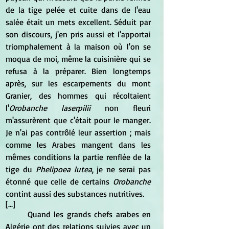
de la tige pelée et cuite dans de l'eau 
salée était un mets excellent. Séduit par 
son discours, j'en pris aussi et l'apportai 
triomphalement à la maison où l'on se 
moqua de moi, même la cuisinière qui se 
refusa à la préparer. Bien longtemps 
après, sur les escarpements du mont 
Granier, des hommes qui récoltaient 
l'
Orobanche laserpilii 
non fleuri 
m'assurèrent que c'était pour le manger. 
Je n'ai pas contrôlé leur assertion ; mais 
comme les Arabes mangent dans les 
mêmes conditions la partie renflée de la 
tige du 
Phelipoea lutea
, je ne serai pas 
étonné que celle de certains
 Orobanche 
contint aussi des substances nutritives.
[...]
	Quand les grands chefs arabes en 
Algérie ont des relations suivies avec un 