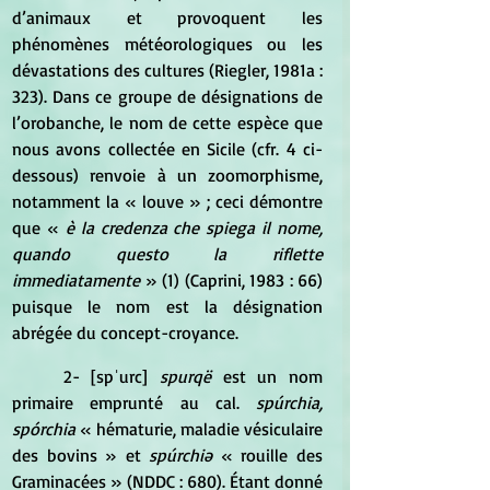
d’animaux et provoquent les 
phénomènes météorologiques ou les 
dévastations des cultures (Riegler, 1981a : 
323). Dans ce groupe de désignations de 
l’orobanche, le nom de cette espèce que 
nous avons collectée en Sicile (cfr. 4 ci-
dessous) renvoie à un zoomorphisme, 
notamment la « louve » ; ceci démontre 
que « 
è la credenza che spiega il nome, 
quando questo la riflette 
immediatamente
 » (1) (Caprini, 1983 : 66) 
puisque le nom est la désignation 
abrégée du concept-croyance. 
	2- [spˈurc]
 spurqë 
est un nom 
primaire emprunté au cal. 
spúrchia, 
spórchia
 « hématurie, maladie vésiculaire 
des bovins » et 
spúrchiə
 « rouille des 
Graminacées » (NDDC : 680). Étant donné 