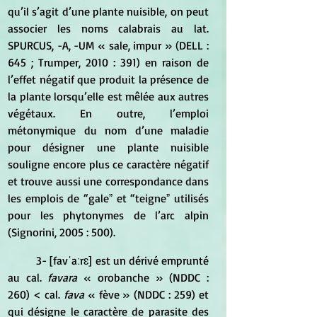
qu’il s’agit d’une plante nuisible, on peut 
associer les noms calabrais au lat. 
SPURCUS, -A, -UM « sale, impur » (DELL : 
645 ; Trumper, 2010 : 391) en raison de 
l’effet négatif que produit la présence de 
la plante lorsqu’elle est mêlée aux autres 
végétaux. En outre, l’emploi 
métonymique du nom d’une maladie 
pour désigner une plante nuisible 
souligne encore plus ce caractère négatif 
et trouve aussi une correspondance dans 
les emplois de “galeˮ et “teigneˮ utilisés 
pour les phytonymes de l’arc alpin 
(Signorini, 2005 : 500). 
	3- [favˈaːrɛ] est un dérivé emprunté 
au cal. 
favara 
« orobanche » (NDDC : 
260) < cal.
 fava
 « fève » (NDDC : 259) et 
qui désigne le caractère de parasite des 