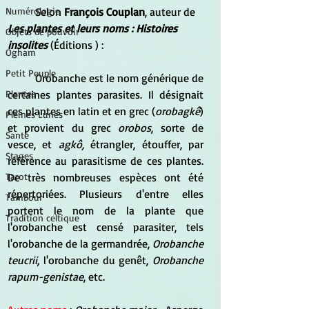
	Selon 
François Couplan
, auteur de 
Numérologie
Les plantes et leurs noms : Histoires 
Objets de pouvoir
insolites
 (Éditions ) :
Ogham
Petit Peuple
	Orobanche est le nom générique de 
certaines plantes parasites. Il désignait 
Plantes
ces plantes en latin et en grec (
orobagkê
) 
Pleines Lunes
et provient du grec 
orobos
, sorte de 
Santé
vesce, et
 agkô,
 étrangler, étouffer, par 
Stages
référence au parasitisme de ces plantes. 
De très nombreuses espèces ont été 
Tarot
répertoriées. Plusieurs d'entre elles 
Tambour
portent le nom de la plante que 
Tradition celtique
l'orobanche est censé parasiter, tels 
l'orobanche de la germandrée, 
Orobanche 
teucrii
, l'orobanche du genêt, 
Orobanche 
rapum-genistae
, etc.