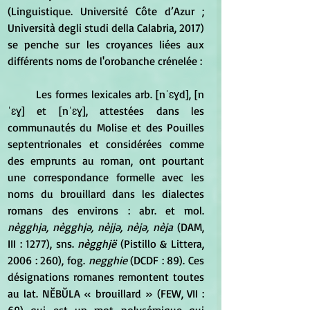
(Linguistique. Université Côte d’Azur ; 
Università degli studi della Calabria, 2017) 
se penche sur les croyances liées aux 
différents noms de l'orobanche crénelée :
	Les formes lexicales arb. [nˈɛɣd], [n
ˈɛɣ] et [nˈɛɣ], attestées dans les 
communautés du Molise et des Pouilles 
septentrionales et considérées comme 
des emprunts au roman, ont pourtant 
une correspondance formelle avec les 
noms du brouillard dans les dialectes 
romans des environs : abr. et mol.
nègghja, nègghjə, nèjjə, nèjə, nèja 
(DAM, 
III : 1277), sns. 
nègghjë
 (Pistillo & Littera, 
2006 : 260), fog.
 negghie
 (DCDF : 89). Ces 
désignations romanes remontent toutes 
au lat. NĔBŬLA « brouillard » (FEW, VII : 