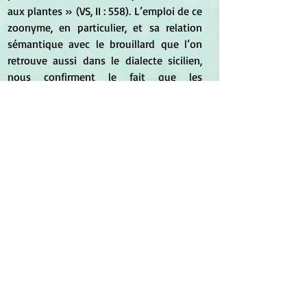
aux plantes » (VS, II : 558). L’emploi de ce 
zoonyme, en particulier, et sa relation 
sémantique avec le brouillard que l’on 
retrouve aussi dans le dialecte sicilien, 
nous confirment le fait que les 
désignations de cette espèce peuvent 
être rapportées aux croyances populaires 
dont on a parlé ci-dessus. Par 
conséquent, ce zoonyme est indiqué 
pour désigner une plante nuisible telle 
que l’orobanche en raison du transfert 
métaphorique du trait « féroce, 
famélique » typique du loup en tant 
qu’animal prédateur sur l’orobanche qui 
attaque et dévaste, avec la même 
agressivité, les champs de légumineuses 
en détruisant les fruits. 
[...]
	Les propriétés nuisibles de 