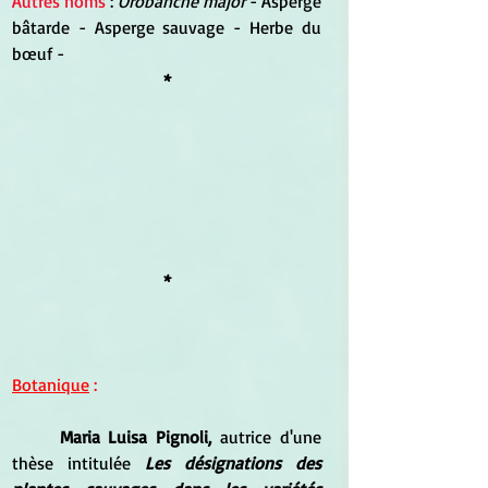
Autres noms
 : 
Orobanche major
 - Asperge 
bâtarde - Asperge sauvage - Herbe du 
bœuf - 
*
*
Botanique
 :
Maria Luisa Pignoli,
 autrice d'une 
thèse intitulée 
Les désignations des 