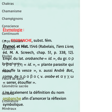
Chakras
Chamanisme
Champignons
Conscience
Étymologie
 :
Continuum
OROBANCHE
, subst. fém.
Corps humain
Étymol. et Hist.
 1546 (Rabelais, 
Tiers Livre
, 
Couleurs
éd. M. A. Screech, chap. 51, p. 338, 12). 
Etoiles
Empr. du lat.
 orobanche
 « 
id. 
», du gr. ο ρ 
Evénements
ο β α ́ γ χ η « 
id. 
», « plante parasite qui 
étouffe la vesce », v. aussi André 
Bot.
, 
Fleurs
comp. de ο ρ ο β ο ς v. 
orobe
 et α γ χ ω 
Fleurs de Bach
« serrer, étouffer ».
Géométrie sacrée
Lire également la définition du nom 
Guides
orobanche
 afin d'amorcer la réflexion 
Littérature
symbolique.
Minéraux