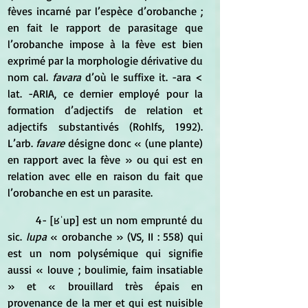
fèves incarné par l’espèce d’orobanche ; 
en fait le rapport de parasitage que 
l’orobanche impose à la fève est bien 
exprimé par la morphologie dérivative du 
nom cal. 
favara
 d’où le suffixe it. -ara < 
lat. -ARIA, ce dernier employé pour la 
formation d’adjectifs de relation et 
adjectifs substantivés (Rohlfs, 1992). 
L’arb.
 favare
 désigne donc « (une plante) 
en rapport avec la fève » ou qui est en 
relation avec elle en raison du fait que 
l’orobanche en est un parasite. 
	4- [ʁˈup] est un nom emprunté du 
sic.
 lupa 
« orobanche » (VS, II : 558) qui 
est un nom polysémique qui signifie 
aussi « louve ; boulimie, faim insatiable 
» et « brouillard très épais en 
provenance de la mer et qui est nuisible 