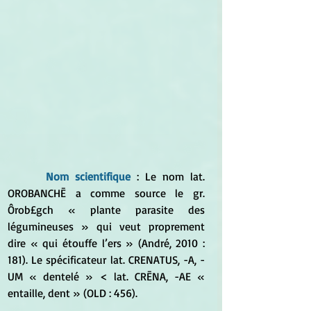
 Nom scientifique
 : Le nom lat. 
OROBANCHĒ a comme source le gr. 
Ôrob£gch « plante parasite des 
légumineuses » qui veut proprement 
dire « qui étouffe l’ers » (André, 2010 : 
181). Le spécificateur lat. CRENATUS, -A, -
UM « dentelé » < lat. CRĒNA, -AE « 
entaille, dent » (OLD : 456).