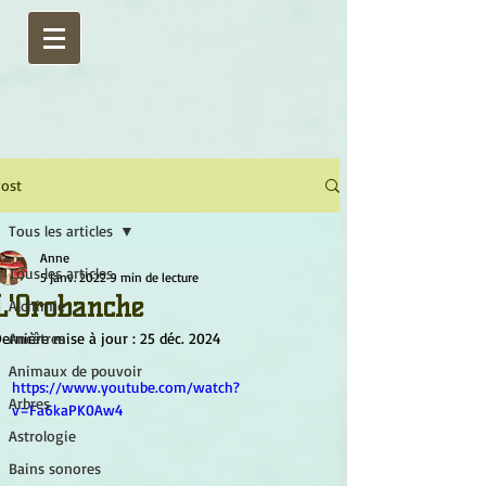
ost
Tous les articles
Anne
Tous les articles
5 janv. 2022
9 min de lecture
L'Orobanche
Alchimie
ernière mise à jour :
Ancêtres
25 déc. 2024
Animaux de pouvoir
https://www.youtube.com/watch?
Arbres
v=Fa6kaPK0Aw4
Astrologie
Bains sonores