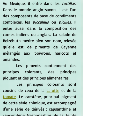
Au Mexique, il entre dans les 
tortillas
. 
Dans le monde anglo-saxon, il est l'un 
des composants de base de condiments 
complexes, les 
piccalillis
 ou
 pickles
. Il 
entre aussi dans la composition des 
curries indiens ou anglais. La salade de 
Belzébuth mérite bien son nom, relevée 
qu'elle est de piments de Cayenne 
mélangés aux poivrons, haricots et 
amandes.
	Les piments contiennent des 
principes colorants, des principes 
piquant et des principes alimentaires.
	Les principes colorants sont 
cousins de ceux de la 
carotte
 et de la 
tomate
. Le carotène, principal pigment 
de cette série chimique, est accompagné 
d'une série de dérivés : capsanthine et 
capsorubine (responsables de la teinte 