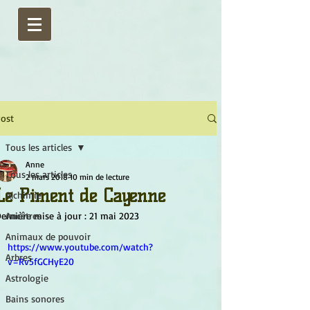
ost
Tous les articles
Anne
Tous les articles
2 mars 2018
10 min de lecture
Le Piment de Cayenne
Alchimie
ernière mise à jour :
Ancêtres
21 mai 2023
Animaux de pouvoir
https://www.youtube.com/watch?
Arbres
v=Rv5fGCHyE20
Astrologie
Bains sonores