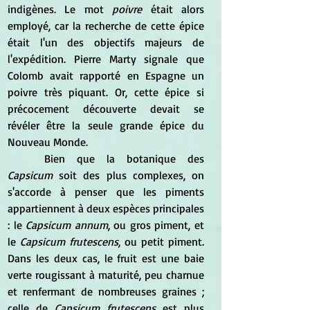
indigènes. Le mot 
poivre
 était alors 
employé, car la recherche de cette épice 
était l'un des objectifs majeurs de 
l'expédition. Pierre Marty signale que 
Colomb avait rapporté en Espagne un 
poivre très piquant. Or, cette épice si 
précocement découverte devait se 
révéler être la seule grande épice du 
Nouveau Monde.
	Bien que la botanique des
Capsicum
 soit des plus complexes, on 
s'accorde à penser que les piments 
appartiennent à deux espèces principales 
: le 
Capsicum annum
, ou gros piment, et 
le 
Capsicum frutescens
, ou petit piment. 
Dans les deux cas, le fruit est une baie 
verte rougissant à maturité, peu charnue 
et renfermant de nombreuses graines ; 
celle de 
Capsicum frutescens
 est plus 