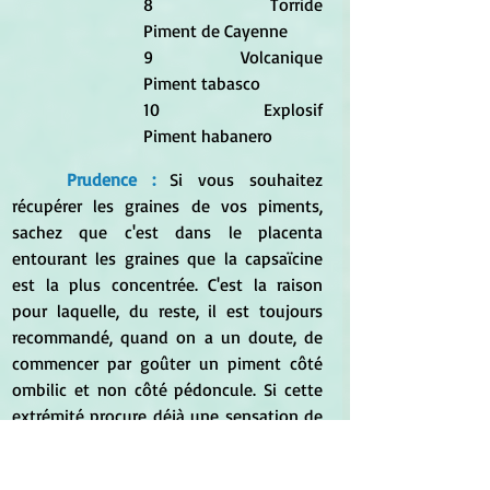
8		Torride			
Piment de Cayenne
9		Volcanique			
Piment tabasco
10		Explosif			
Piment habanero
Prudence : 
Si vous souhaitez 
récupérer les graines de vos piments, 
sachez que c'est dans le placenta 
entourant les graines que la capsaïcine 
est la plus concentrée. C'est la raison 
pour laquelle, du reste, il est toujours 
recommandé, quand on a un doute, de 
commencer par goûter un piment côté 
ombilic et non côté pédoncule. Si cette 
extrémité procure déjà une sensation de 
brûlure, méfiance !
	Cette particularité qu'un ami 