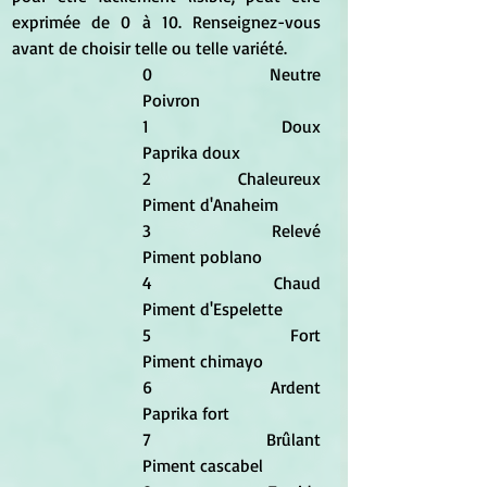
exprimée de 0 à 10. Renseignez-vous 
avant de choisir telle ou telle variété.
0		Neutre			
Poivron
1		Doux				
Paprika doux
2		Chaleureux			
Piment d'Anaheim
3		Relevé			
Piment poblano
4		Chaud			
Piment d'Espelette
5		Fort				
Piment chimayo
6		Ardent			
Paprika fort
7		Brûlant			
Piment cascabel