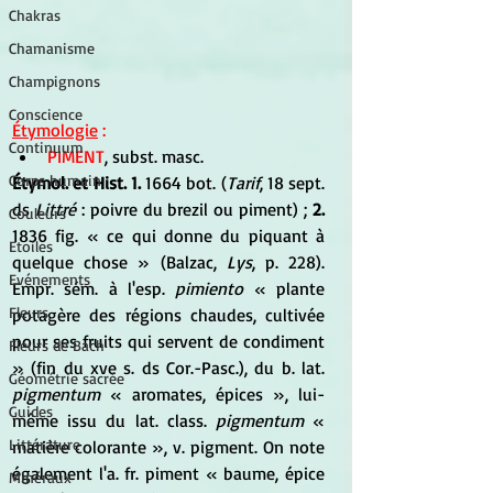
Chakras
Chamanisme
Champignons
Conscience
Étymologie
 :
Continuum
PIMENT
, subst. masc. 
Corps humain
Étymol. et Hist. 1. 
1664 bot. (
Tarif
, 18 sept. 
ds 
Littré
 : poivre du brezil ou piment) ; 
2. 
Couleurs
1836 fig. « ce qui donne du piquant à 
Etoiles
quelque chose » (Balzac, 
Lys
, p. 228). 
Evénements
Empr. sém. à l'esp. 
pimiento
 « plante 
Fleurs
potagère des régions chaudes, cultivée 
pour ses fruits qui servent de condiment 
Fleurs de Bach
» (fin du xve s. ds Cor.-Pasc.), du b. lat. 
Géométrie sacrée
pigmentum
 « aromates, épices », lui-
Guides
même issu du lat. class. 
pigmentum
 « 
Littérature
matière colorante », v. pigment. On note 
également l'a. fr. piment « baume, épice 
Minéraux