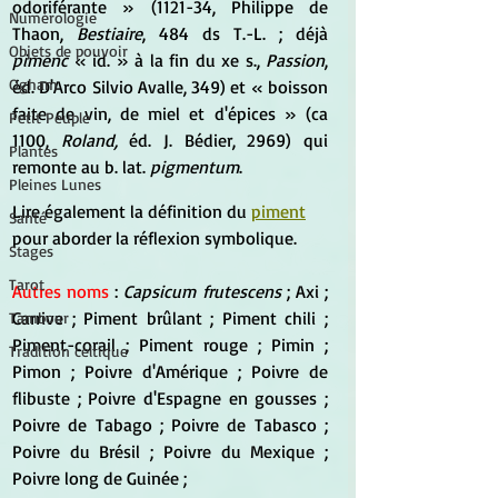
odoriférante » (1121-34, Philippe de 
Numérologie
Thaon, 
Bestiaire
, 484 ds T.-L. ; déjà 
Objets de pouvoir
pimenc
 « id. » à la fin du xe s., 
Passion
, 
Ogham
éd. D'Arco Silvio Avalle, 349) et « boisson 
faite de vin, de miel et d'épices » (ca 
Petit Peuple
1100, 
Roland,
 éd. J. Bédier, 2969) qui 
Plantes
remonte au b. lat. 
pigmentum
.
Pleines Lunes
Lire également la définition du 
piment
Santé
pour aborder la réflexion symbolique.
Stages
Tarot
Autres noms 
: 
Capsicum frutescens
 ; Axi ; 
Carrive ; Piment brûlant ; Piment chili ; 
Tambour
Piment-corail ; Piment rouge ; Pimin ; 
Tradition celtique
Pimon ; Poivre d'Amérique ; Poivre de 
flibuste ; Poivre d'Espagne en gousses ; 
Poivre de Tabago ; Poivre de Tabasco ; 
Poivre du Brésil ; Poivre du Mexique ; 
Poivre long de Guinée ;