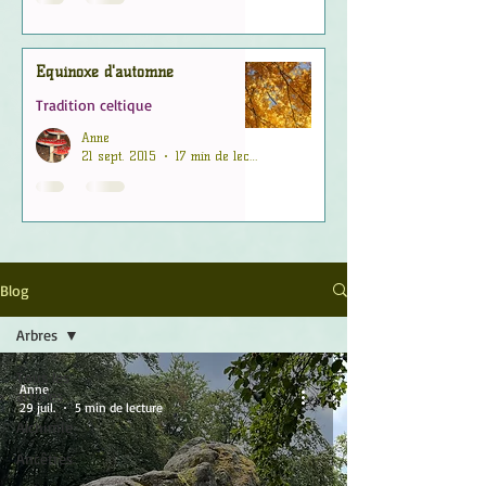
Équinoxe d'automne
Tradition celtique
Anne
21 sept. 2015
17 min de lecture
Blog
Arbres
Tous les
Anne
articles
29 juil.
5 min de lecture
Alchimie
Ancêtres