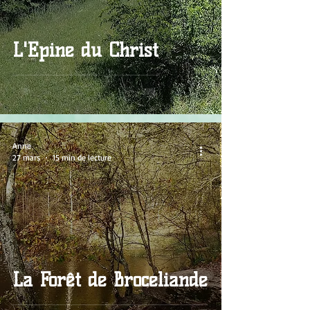
L'Épine du Christ
Anne
27 mars
15 min de lecture
La Forêt de Brocéliande