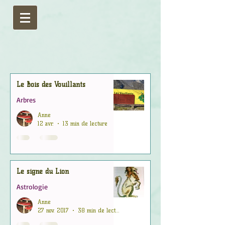
Le Bois des Vouillants
Arbres
Anne
12 avr.
13 min de lecture
Le signe du Lion
Astrologie
Anne
27 nov. 2017
38 min de lecture