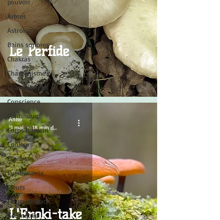
pouvoir
Arbres
Astrologie
Bains sonores
Le Perfide
Chakras
Chamanisme
Champignons
Conscience
Continuum
Anne
11 mai
18 min de lecture
Corps humain
Couleurs
Etoiles
Evénements
Fleurs
Fleurs de Bach
L'Enoki-take
Géométrie