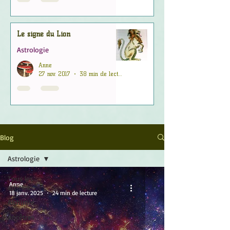
Le signe du Lion
Astrologie
Anne
27 nov. 2017
38 min de lecture
Blog
Astrologie
Tous les
Anne
articles
18 janv. 2025
24 min de lecture
Alchimie
Ancêtres