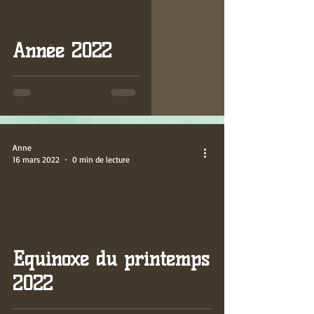
video
Année 2022
Anne
16 mars 2022
0 min de lecture
video
Equinoxe du printemps
2022