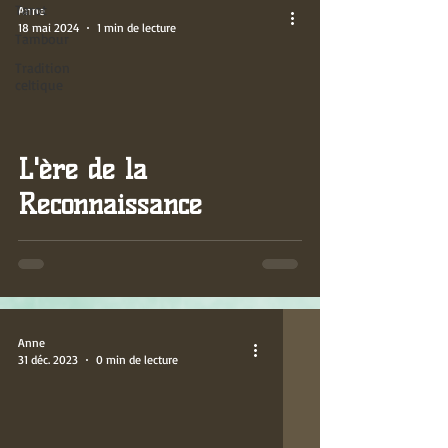
Tarot
Anne
18 mai 2024
1 min de lecture
Tambour
Tradition
celtique
video
L'ère de la
Reconnaissance
Anne
31 déc. 2023
0 min de lecture