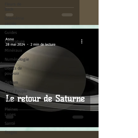
Fleurs de
Bach
Géométrie
sacrée
Guides
Anne
Littérature
28 mai 2024
2 min de lecture
Minéraux
Numérologie
Objets de
pouvoir
Ogham
Petit Peuple
Le retour de Saturne
Plantes
Pleines
Lunes
Santé
Stages