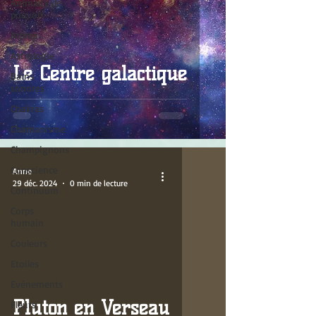
Animaux de
pouvoir
Arbres
Astrologie
Le Centre galactique
Bains
sonores
Chakras
Chamanisme
Champignons
Conscience
Anne
29 déc. 2024
0 min de lecture
Continuum
Corps
humain
Couleurs
video
Etoiles
Evénements
Pluton en Verseau
Fleurs