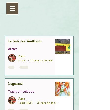
Le Bois des Vouillants
Arbres
Anne
12 avr.
13 min de lecture
Lugnasad
Tradition celtique
Anne
1 août 2022
20 min de lecture