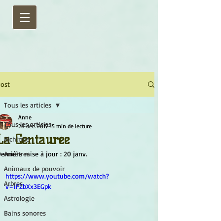
ost
Tous les articles
Anne
Tous les articles
28 déc. 2017
15 min de lecture
La Centaurée
Alchimie
ernière mise à jour :
Ancêtres
20 janv.
Animaux de pouvoir
https://www.youtube.com/watch?
Arbres
v=1FZbXx3EGpk
Astrologie
Bains sonores