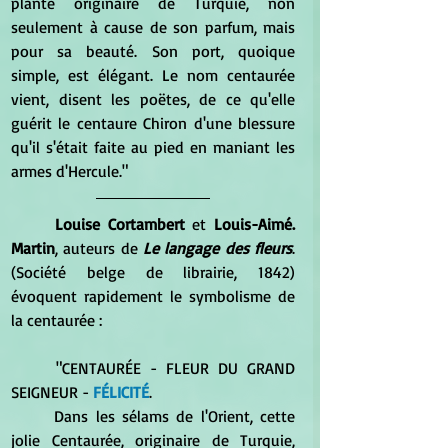
plante originaire de Turquie, non 
seulement à cause de son parfum, mais 
pour sa beauté. Son port, quoique 
simple, est élégant. Le nom centaurée 
vient, disent les poëtes, de ce qu'elle 
guérit le centaure Chiron d'une blessure 
qu'il s'était faite au pied en maniant les 
armes d'Hercule."
Louise Cortambert
 et 
Louis-Aimé. 
Martin
, auteurs de 
Le langage des fleurs
. 
(Société belge de librairie, 1842) 
évoquent rapidement le symbolisme de 
la centaurée :
	"CENTAURÉE - FLEUR DU GRAND 
SEIGNEUR - 
FÉLICITÉ
.
	Dans les sélams de l'Orient, cette 
jolie Centaurée, originaire de Turquie, 