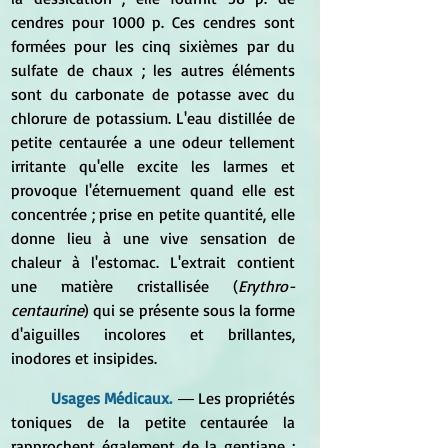
cendres pour 1000 p. Ces cendres sont 
formées pour les cinq sixièmes par du 
sulfate de chaux ; les autres éléments 
sont du carbonate de potasse avec du 
chlorure de potassium. L'eau distillée de 
petite centaurée a une odeur tellement 
irritante qu'elle excite les larmes et 
provoque l'éternuement quand elle est 
concentrée ; prise en petite quantité, elle 
donne lieu à une vive sensation de 
chaleur à l'estomac. L'extrait contient 
une matière cristallisée (
Erythro-
centaurine
) qui se présente sous la forme 
d'aiguilles incolores et brillantes, 
inodores et insipides.
	Usages Médicaux.
 ― L
es propriétés 
toniques de la petite centaurée la 
rapprochent également de la gentiane ; 