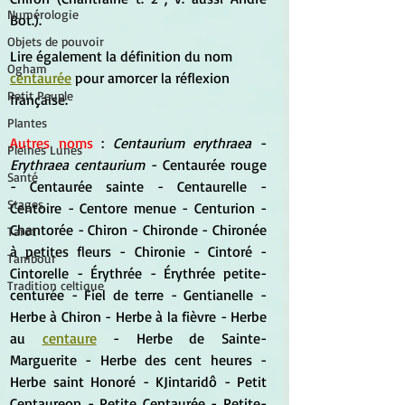
Numérologie
Bot.).
Objets de pouvoir
Lire également la définition du nom 
Ogham
centaurée
 pour amorcer la réflexion 
Petit Peuple
française.
Plantes
Autres noms
 : 
Centaurium erythraea 
- 
Pleines Lunes
Erythraea centaurium
 - Centaurée rouge 
Santé
- Centaurée sainte - Centaurelle - 
Stages
Centoire - Centore menue - Centurion - 
Chantorée - Chiron - Chironde - Chironée 
Tarot
à petites fleurs - Chironie - Cintoré - 
Tambour
Cintorelle - Érythrée - Érythrée petite-
Tradition celtique
centurée - Fiel de terre - Gentianelle - 
Herbe à Chiron - Herbe à la fièvre - Herbe 
au 
centaure
 - Herbe de Sainte-
Marguerite - Herbe des cent heures - 
Herbe saint Honoré - KJintaridô - Petit 
Centaureon - Petite Centaurée - Petite-