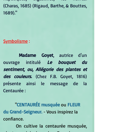
(Charas, 1685) (Rigaud, Barthe, & Bouttes, 
1689)."
Symbolisme
 :
Madame Goyet
, autrice d'un 
ouvrage intitulé 
Le bouquet du 
sentiment, ou, Allégorie des plantes et 
des couleurs
.
 (Chez F.B. Goyet, 1816) 
présente ainsi le message de la 
Centaurée :
	"
CENTAURÉE musquée
 ou
 FLEUR 
du Grand-Seigneur.
 - Vous inspirez la 
confiance. 
	On cultive la centaurée musquée, 