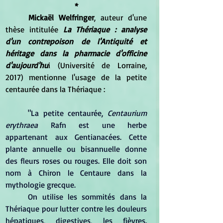
*
	Mickaël Welfringer
, auteur d'une 
thèse intitulée 
La Thériaque : analyse 
d'un contrepoison de l'Antiquité et 
héritage dans la pharmacie d'officine 
d'aujourd'hu
i (Université de Lorraine, 
2017) mentionne l'usage de la petite 
centaurée dans la Thériaque :
	"La petite centaurée, 
Centaurium 
erythraea 
Rafn est une herbe 
appartenant aux Gentianacées. Cette 
plante annuelle ou bisannuelle donne 
des fleurs roses ou rouges. Elle doit son 
nom à Chiron le Centaure dans la 
mythologie grecque. 
	On utilise les sommités dans la 
Thériaque pour lutter contre les douleurs 
hépatiques, digestives, les fièvres. 