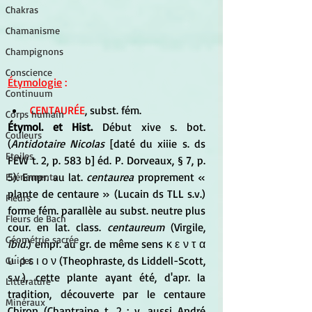
Chakras
Chamanisme
Champignons
Conscience
Étymologie
 :
Continuum
CENTAURÉE
, subst. fém. 
Corps humain
Étymol. et Hist. 
Début xive s. bot. 
Couleurs
(
Antidotaire Nicolas
 [daté du xiiie s. ds 
Etoiles
FEW t. 2, p. 583 b] éd. P. Dorveaux, § 7, p. 
5). Empr. au lat. 
centaurea
 proprement « 
Evénements
plante de centaure » (Lucain ds TLL s.v.) 
Fleurs
forme fém. parallèle au subst. neutre plus 
Fleurs de Bach
cour. en lat. class. 
centaureum
 (Virgile, 
Géométrie sacrée
ibid.
) empr. au gr. de même sens κ ε ν τ α 
υ ́ ρ ε ι ο ν (Theophraste, ds Liddell-Scott, 
Guides
s.v.), cette plante ayant été, d'apr. la 
Littérature
tradition, découverte par le centaure 
Minéraux
Chiron (Chantraine t. 2 ; v. aussi André 