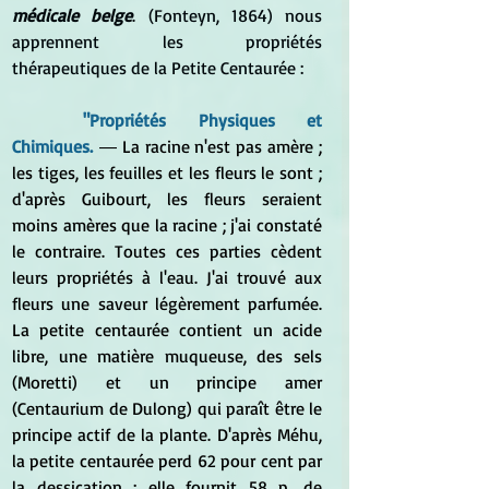
médicale belge
. (Fonteyn, 1864) nous 
apprennent les propriétés 
thérapeutiques de la Petite Centaurée :
	"Propriétés Physiques et 
Chimiques.
 ― 
La racine n'est pas amère ; 
les tiges, les feuilles et les fleurs le sont ; 
d'après Guibourt, les fleurs seraient 
moins amères que la racine ; j'ai constaté 
le contraire. Toutes ces parties cèdent 
leurs propriétés à l'eau. J'ai trouvé aux 
fleurs une saveur légèrement parfumée. 
La petite centaurée contient un acide 
libre, une matière muqueuse, des sels 
(Moretti) et un principe amer 
(Centaurium de Dulong) qui paraît être le 
principe actif de la plante. D'après Méhu, 
la petite centaurée perd 62 pour cent par 
la dessication ; elle fournit 58 p. de 