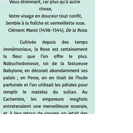
Vous étrennant, car plus qu'à autre 
chose,
Votre visage en douceur tout confit,
Semble à la fraîche et vermeillette rose.
Clément Marot (1496-1544), 
De la Rose
.
	Cultivée depuis des temps 
immémoriaux, la Rose est certainement 
la fleur que l'on offre le plus. 
Nabuchodonosor, roi de la fastueuse 
Babylone, en décorait abondamment ses 
palais ; en Perse, on en tirait de l'huile 
parfumée et l'on utilisait les pétales pour 
remplir le matelas du sultan. Au 
Cachemire, les empereurs moghols 
entretenaient une merveilleuse roseraie, 
et, à leur retour de voyage, on jetait des 
pétales dans la rivière pour les accueillir. 
Plus tard, dans l'Empire romain, les roses 