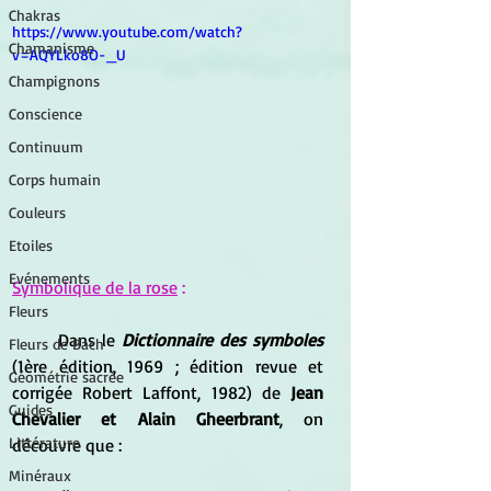
Chakras
https://www.youtube.com/watch?
Chamanisme
v=AQYLko8O-_U
Champignons
Conscience
Continuum
Corps humain
Couleurs
Etoiles
Evénements
Symbolique de la rose
 :
Fleurs
	Dans le 
Dictionnaire des symboles 
Fleurs de Bach
(1ère édition, 1969 ; édition revue et 
Géométrie sacrée
corrigée Robert Laffont, 1982) de 
Jean 
Guides
Chevalier et Alain Gheerbrant
, on 
Littérature
découvre que :
Minéraux