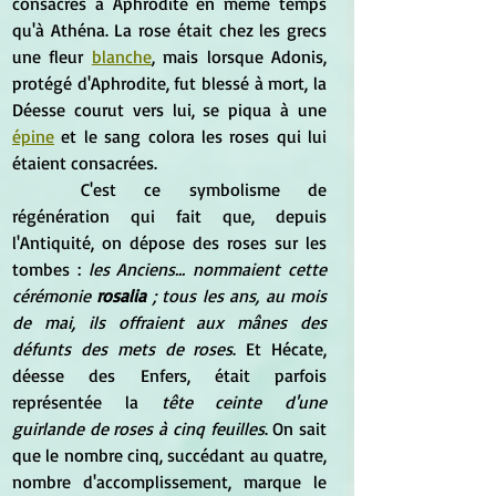
consacrés à Aphrodite en même temps 
qu'à Athéna. La rose était chez les grecs 
une fleur 
blanche
, mais lorsque Adonis, 
protégé d'Aphrodite, fut blessé à mort, la 
Déesse courut vers lui, se piqua à une 
épine
 et le sang colora les roses qui lui 
étaient consacrées.
	C'est ce symbolisme de 
régénération qui fait que, depuis 
l'Antiquité, on dépose des roses sur les 
tombes : 
les Anciens... nommaient cette 
cérémonie 
rosalia
 ; tous les ans, au mois 
de mai, ils offraient aux mânes des 
défunts des mets de roses
. Et Hécate, 
déesse des Enfers, était parfois 
représentée la 
tête ceinte d'une 
guirlande de roses à cinq feuilles
. On sait 
que le nombre cinq, succédant au quatre, 
nombre d'accomplissement, marque le 