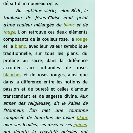
départ d'un nouveau cycle.
Au septième siècle, selon Bède, le 
tombeau de Jésus-Christ était peint 
d'une couleur mélangée de 
blanc
 et de 
rouge
. L'on retrouve ces deux éléments 
composants de la couleur rose, le 
rouge
et le 
blanc
, avec leur valeur symbolique 
traditionnelle, sur tous les plans, du 
profane au sacré, dans la différence 
accordée aux offrandes de roses 
blanches
 et de roses rouges, ainsi que 
dans la différence entre les notions de 
passion et de pureté et celles d'amour 
transcendant et de sagesse divine. 
Aux 
armes des religieuses, dit le Palais de 
l'Honneur, l'on met une couronne 
composée de branches de rosier 
blanc
avec ses feuilles, ses roses et ses 
épines
, 
qui dénote la chasteté qu'elles ont 