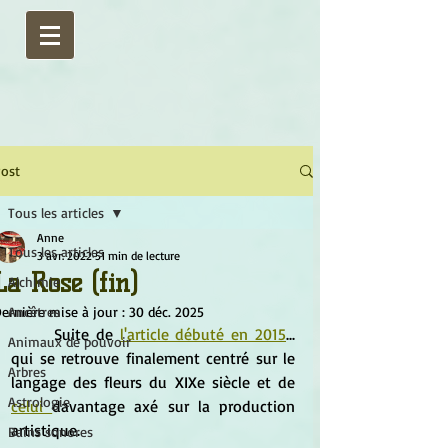
ost
Tous les articles
Anne
Tous les articles
3 avr. 2022
51 min de lecture
La Rose (fin)
Alchimie
ernière mise à jour :
Ancêtres
30 déc. 2025
	Suite de 
l'article débuté en 2015
... 
Animaux de pouvoir
qui se retrouve finalement centré sur le 
Arbres
langage des fleurs du XIXe siècle et de 
Astrologie
celui 
davantage axé sur la production 
artistique.
Bains sonores