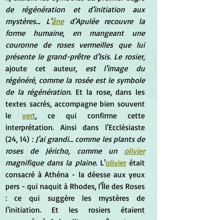
de régénération et d'initiation aux 
mystères... L'
âne
 d'Apulée recouvre la 
forme humaine, en mangeant une 
couronne de roses vermeilles que lui 
présente le grand-prêtre d'Isis
. 
Le rosier
, 
ajoute cet auteur, 
est l'image du 
régénéré, comme la rosée est le symbole 
de la régénération
. Et la rose, dans les 
textes sacrés, accompagne bien souvent 
le 
vert
, ce qui confirme cette 
interprétation. Ainsi dans l'Ecclésiaste 
(24, 14) : 
J'ai grandi... comme les plants de 
roses de Jéricho, comme un 
olivier
magnifique dans la plaine
. L'
olivier
 était 
consacré à Athéna - la déesse aux yeux 
pers - qui naquit à Rhodes, l'Île des Roses 
: ce qui suggère les mystères de 
l'initiation. Et les rosiers étaient 