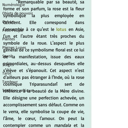
	"Remarquable par sa beauté, sa 
Numérologie
forme et son parfum, la rose est la fleur 
Objets de pouvoir
symbolique la plus employée en 
Ogham
Occident. Elle correspond dans 
l'ensemble à ce qu'est le 
lotus
 en Asie, 
Petit Peuple
l'un et l'autre étant très proches du 
Plantes
symbole de la roue. L'aspect le plus 
Pleines Lunes
général de ce symbolisme floral est ce lui 
Santé
de la manifestation, issue des eaux 
primordiales, au-dessus desquelles elle 
Stages
s'élève et s'épanouit. Cet aspect n'est 
Tarot
d'ailleurs pas étranger à l'Inde, où la rose 
Tambour
cosmique Triparasundarî sert de 
Tradition celtique
référence à la beauté de la Mère divine. 
Elle désigne une perfection achevée, un 
accomplissement sans défaut. Comme on 
le verra, elle symbolise la coupe de vie, 
l'âme, le cœur, l'amour. On peut la 
contempler comme un 
mandala
 et la 