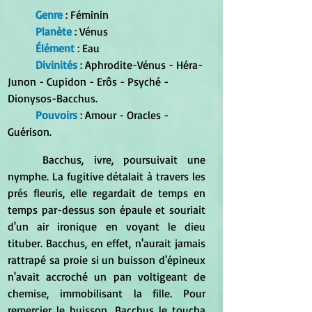
Genre
 : Féminin 
Planète
 : Vénus 
Élément 
: Eau 
Divinités
 : Aphrodite-Vénus - Héra-
Junon - Cupidon - Erôs - Psyché - 
Dionysos-Bacchus.
Pouvoirs
 : Amour - Oracles - 
Guérison. 
	Bacchus, ivre, poursuivait une 
nymphe. La fugitive détalait à travers les 
prés fleuris, elle regardait de temps en 
temps par-dessus son épaule et souriait 
d'un air ironique en voyant le dieu 
tituber. Bacchus, en effet, n'aurait jamais 
rattrapé sa proie si un buisson d'épineux 
n'avait accroché un pan voltigeant de 
chemise, immobilisant la fille. Pour 
remercier le buisson, Bacchus le toucha 