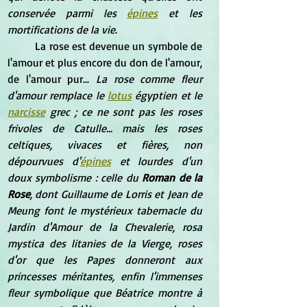
conservée parmi les 
épines
 et les 
mortifications de la vie
.
	La rose est devenue un symbole de 
l'amour et plus encore du don de l'amour, 
de l'amour pur... 
La rose comme fleur 
d'amour remplace le 
lotus
 égyptien et le 
narcisse
 grec ; ce ne sont pas les roses 
frivoles de Catulle... mais les roses 
celtiques, vivaces et fières, non 
dépourvues d'
épines
 et lourdes d'un 
doux symbolisme : celle du 
Roman de la 
Rose
, dont Guillaume de Lorris et Jean de 
Meung font le mystérieux tabernacle du 
Jardin d'Amour de la Chevalerie, rosa 
mystica des litanies de la Vierge, roses 
d'or que les Papes donneront aux 
princesses méritantes, enfin l'immenses 
fleur symbolique que Béatrice montre à 