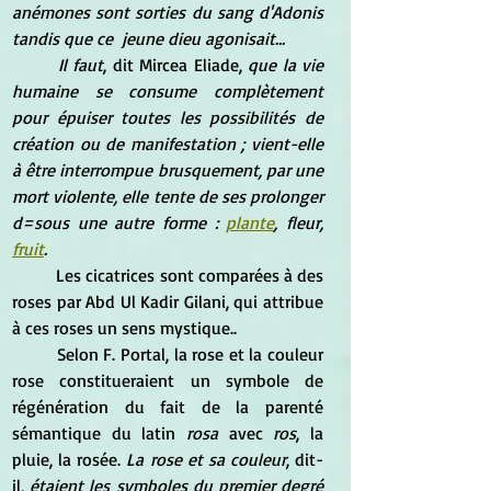
anémones sont sorties du sang d'Adonis 
tandis que ce  jeune dieu agonisait...
Il faut
, dit Mircea Eliade,
 que la vie 
humaine se consume complètement 
pour épuiser toutes les possibilités de 
création ou de manifestation ; vient-elle 
à être interrompue brusquement, par une 
mort violente, elle tente de ses prolonger 
d=sous une autre forme : 
plante
, fleur, 
fruit
.
	Les cicatrices sont comparées à des 
roses par Abd Ul Kadir Gilani, qui attribue 
à ces roses un sens mystique..
	Selon F. Portal, la rose et la couleur 
rose constitueraient un symbole de 
régénération du fait de la parenté 
sémantique du latin
 rosa
 avec
 ros
, la 
pluie, la rosée. 
La rose et sa couleur
, dit-
il, 
étaient les symboles du premier degré 