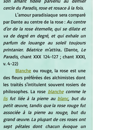
son amant fidèle parvenu au dernier 
cercle du Paradis, rose et rosace à la fois
.
	L'amour paradisiaque sera comparé 
par Dante au centre de la rose :
 Au centre 
d'or de la rose éternelle, qui se dilate et 
va de degré en degré, et qui exhale un 
parfum de louange au soleil toujours 
printanier. Béatrice m'attira..
 (Dante, 
Le 
Paradis
, chant XXX 124-127 ; chant XXXI, 
v. 4-22)
Blanche
 ou rouge, la rose est une 
des fleurs préférées des alchimistes dont 
les traités s'intitulent souvent rosiers de 
philosophes. La rose 
blanche
 comme le 
lis
 fut liée à la pierre au 
blanc
, but du 
petit œuvre, tandis que la rose rouge fut 
associée à la pierre au rouge, but du 
grand œuvre. La plupart de ces roses ont 
sept pétales dont chacun évoque un 