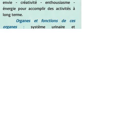
envie - créativité - enthousiasme - 
énergie pour accomplir des activités à 
long terme.
Organes et fonctions de ces 
organes
 :
 système urinaire et 
reproducteur - reins - intestin grêle - 
peau - bras - ensemble des fluides du 
corps - assimilation des éléments 
nutritifs et vitaux dans le métabolisme."
[Remarque personnelle : étant conseillère 
agréée en Fleurs de Bach, je ne 
comprends pas cet usage des Fleurs et 
ne le cautionne pas.]
*