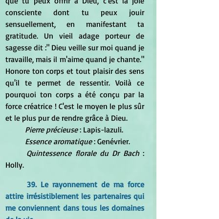
que tu peux offrir à Dieu, c'est la joie 
consciente dont tu peux jouir 
sensuellement, en manifestant ta 
gratitude. Un vieil adage porteur de 
sagesse dit :" Dieu veille sur moi quand je 
travaille, mais il m'aime quand je chante." 
Honore ton corps et tout plaisir des sens 
qu'il te permet de ressentir. Voilà ce 
pourquoi ton corps a été conçu par la 
force créatrice ! C'est le moyen le plus sûr 
et le plus pur de rendre grâce à Dieu.
Pierre précieuse 
: Lapis-lazuli.
Essence aromatique
 : Genévrier.
Quintessence florale du Dr Bach
 : 
Holly.
39. Le rayonnement de ma force 
attire irrésistiblement les partenaires qui 
me conviennent dans tous les domaines 