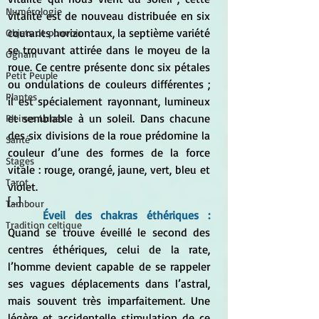
Numérologie
vitalité est de nouveau distribuée en six 
courants horizontaux, la septième variété 
Objets de pouvoir
se trouvant attirée dans le moyeu de la 
Ogham
roue. Ce centre présente donc six pétales 
Petit Peuple
ou ondulations de couleurs différentes ; 
Plantes
il est spécialement rayonnant, lumineux 
et semblable à un soleil. Dans chacune 
Pleines Lunes
des six divisions de la roue prédomine la 
Santé
couleur d’une des formes de la force 
Stages
vitale : rouge, orangé, jaune, vert, bleu et 
Tarot
violet.
[...]
Tambour
Éveil des chakras éthériques :
Tradition celtique
Quand se trouve éveillé le second des 
centres éthériques, celui de la rate, 
l’homme devient capable de se rappeler 
ses vagues déplacements dans l’astral, 
mais souvent très imparfaitement. Une 
légère et accidentelle stimulation de ce 