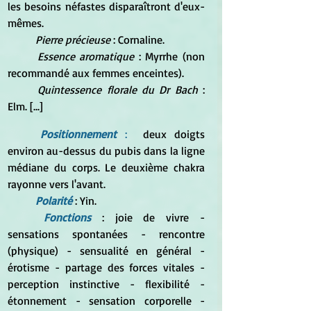
les besoins néfastes disparaîtront d'eux-
mêmes.
Pierre précieuse 
: Cornaline.
Essence aromatique
 : Myrrhe (non 
recommandé aux femmes enceintes).
Quintessence florale du Dr Bach
 : 
Elm. [...]
Positionnement
 :
  deux doigts 
environ au-dessus du pubis dans la ligne 
médiane du corps. Le deuxième chakra 
rayonne vers l'avant.
Polarité 
: Yin.
Fonctions
: joie de vivre - 
sensations spontanées - rencontre 
(physique) - sensualité en général - 
érotisme - partage des forces vitales - 
perception instinctive - flexibilité - 
étonnement - sensation corporelle - 