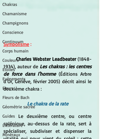
Chakras
Chamanisme
Champignons
Conscience
Continuum
Symbolisme
 : 
Corps humain
Charles Webster Leadbeater
 (1848-
Couleurs
1934), auteur de 
Les chakras : les centres 
Etoiles
de force dans l'homme
 (Éditions Arbre 
Evénements
d’Or, Genève, février 2005) décrit ainsi le 
Fleurs
deuxième chakra :
Fleurs de Bach
Le chakra de la rate
Géométrie sacrée
	Le deuxième centre, ou centre 
Guides
splénique, au-dessus de la rate, sert à 
Littérature
spécialiser, subdiviser et dispenser la 
Minéraux
vitalité qui nous vient du soleil ; cette 