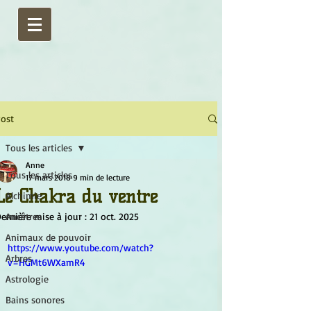
ost
Tous les articles
Anne
Tous les articles
17 mars 2018
9 min de lecture
Le Chakra du ventre
Alchimie
ernière mise à jour :
Ancêtres
21 oct. 2025
Animaux de pouvoir
https://www.youtube.com/watch?
Arbres
v=HGMt6WXamR4
Astrologie
Bains sonores