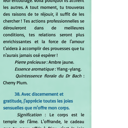
leur entourage. Voilà pourquoi ils attirent 
les autres. A tout moment, tu trouveras 
des raisons de te réjouir, il suffit de les 
chercher ! Tes actions professionnelles se 
dérouleront dans de meilleures 
conditions, tes relations seront plus 
enrichissantes et la force de l'amour 
t'aidera à accomplir des prouesses que tu 
n'aurais jamais osé espérer !
Pierre précieuse 
: Ambre jaune.
Essence aromatique
 : Ylang-ylang.
Quintessence florale du Dr Bach
 : 
Cherry Plum.
38. Avec discernement et 
gratitude, j'apprécie toutes les joies 
sensuelles que m'offre mon corps.
Signification
 : Le corps est le 
temple de l'âme. L'offrande, le cadeau 