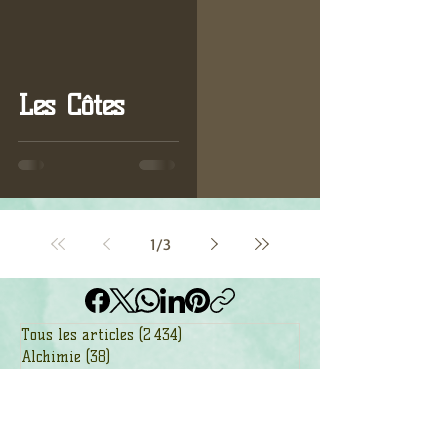
Les Côtes
1
/
3
Tous les articles
(2 434)
2 434 posts
Alchimie
(38)
38 posts
Ancêtres
(17)
17 posts
Animaux de pouvoir
(629)
629 posts
Arbres
(278)
278 posts
Astrologie
(56)
56 posts