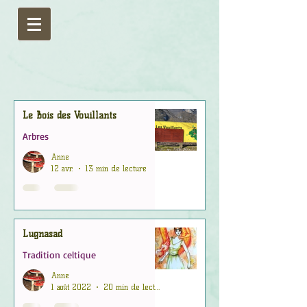
Le Bois des Vouillants
Arbres
Anne
12 avr.
13 min de lecture
Lugnasad
Tradition celtique
Anne
1 août 2022
20 min de lecture