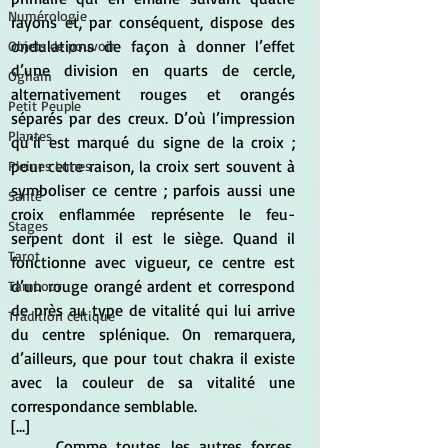
Numérologie
rayons et, par conséquent, dispose des 
ondulations de façon à donner l’effet 
Objets de pouvoir
d’une division en quarts de cercle, 
Ogham
alternativement rouges et orangés 
Petit Peuple
séparés par des creux. D’où l’impression 
Plantes
qu’il est marqué du signe de la croix ; 
pour cette raison, la croix sert souvent à 
Pleines Lunes
symboliser ce centre ; parfois aussi une 
Santé
croix enflammée représente le feu-
Stages
serpent dont il est le siège. Quand il 
Tarot
fonctionne avec vigueur, ce centre est 
d’un rouge orangé ardent et correspond 
Tambour
de près au type de vitalité qui lui arrive 
Tradition celtique
du centre splénique. On remarquera, 
d’ailleurs, que pour tout chakra il existe 
avec la couleur de sa vitalité une 
correspondance semblable.
[...]
	Comme toutes les autres forces, 