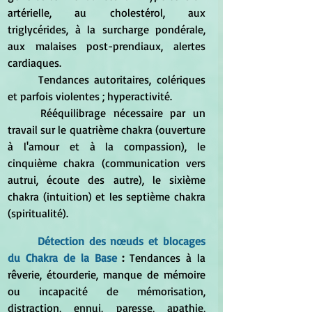
artérielle, au cholestérol, aux 
triglycérides, à la surcharge pondérale, 
aux malaises post-prendiaux, alertes 
cardiaques.
	Tendances autoritaires, colériques 
et parfois violentes ; hyperactivité.
	Rééquilibrage nécessaire par un 
travail sur le quatrième chakra (ouverture 
à l'amour et à la compassion), le 
cinquième chakra (communication vers 
autrui, écoute des autre), le sixième 
chakra (intuition) et les septième chakra 
(spiritualité).
Détection des nœuds et blocages 
du Chakra de la Base
 : 
Tendances à la 
rêverie, étourderie, manque de mémoire 
ou incapacité de mémorisation, 
distraction, ennui, paresse, apathie, 