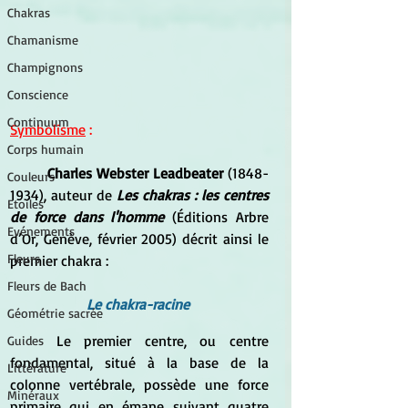
Chakras
Chamanisme
Champignons
Conscience
Continuum
Symbolisme
 :
Corps humain
Charles Webster Leadbeater
 (1848-
Couleurs
1934), auteur de 
Les chakras : les centres 
Etoiles
de force dans l'homme
 (Éditions Arbre 
Evénements
d’Or, Genève, février 2005) décrit ainsi le 
Fleurs
premier chakra :
Fleurs de Bach
Le chakra-racine 
Géométrie sacrée
	Le premier centre, ou centre 
Guides
fondamental, situé à la base de la 
Littérature
colonne vertébrale, possède une force 
Minéraux
primaire qui en émane suivant quatre 