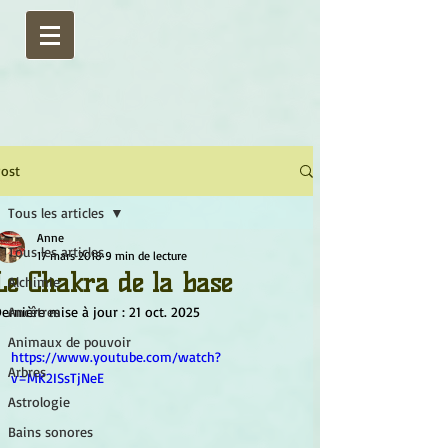
ost
Tous les articles
Anne
Tous les articles
17 mars 2018
9 min de lecture
Le Chakra de la base
Alchimie
ernière mise à jour :
Ancêtres
21 oct. 2025
Animaux de pouvoir
https://www.youtube.com/watch?
Arbres
v=MK2ISsTjNeE
Astrologie
Bains sonores