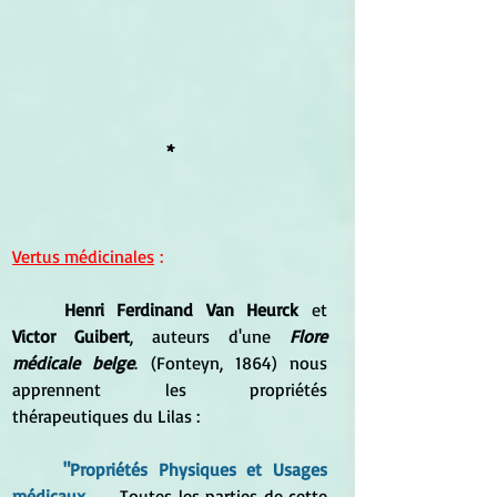
*
Vertus médicinales
 :
	Henri Ferdinand Van Heurck
 et 
Victor Guibert
, auteurs d'une 
Flore 
médicale belge
. (Fonteyn, 1864) nous 
apprennent les propriétés 
thérapeutiques du Lilas :
	"Propriétés Physiques et Usages 
médicaux.
 ― 
Toutes les parties de cette 