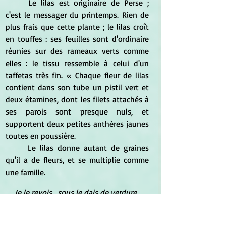
	Le lilas est originaire de Perse ; 
c'est le messager du printemps. Rien de 
plus frais que cette plante ; le lilas croît 
en touffes : ses feuilles sont d'ordinaire 
réunies sur des rameaux verts comme 
elles : le tissu ressemble à celui d'un 
taffetas très fin. « Chaque fleur de lilas 
contient dans son tube un pistil vert et 
deux étamines, dont les filets attachés à 
ses parois sont presque nuls, et 
supportent deux petites anthères jaunes 
toutes en poussière. 
	Le lilas donne autant de graines 
qu'il a de fleurs, et se multiplie comme 
une famille. 
Je le revois , sous le dais de verdure, 
Que forment les lilas aux panaches 
fleuris
. 