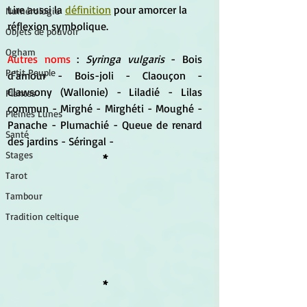
Lire aussi la 
définition
 pour amorcer la 
Numérologie
réflexion symbolique.
Objets de pouvoir
Ogham
Autres noms
 : 
Syringa vulgaris
 - Bois 
Petit Peuple
d'amour - Bois-joli - Claouçon - 
Clawsony (Wallonie) - Liladié - Lilas 
Plantes
commun - Mirghé - Mirghéti - Moughé -  
Pleines Lunes
Panache - Plumachié - Queue de renard 
Santé
des jardins - Séringal -
Stages
*
Tarot
Tambour
Tradition celtique
*