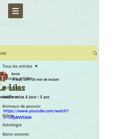
ost
Tous les articles
Anne
Tous les articles
14 sept. 2017
26 min de lecture
Le Lilas
Alchimie
ernière mise à jour :
Ancêtres
5 avr.
Animaux de pouvoir
https://www.youtube.com/watch?
Arbres
v=cIEpBVV5bVA
Astrologie
Bains sonores