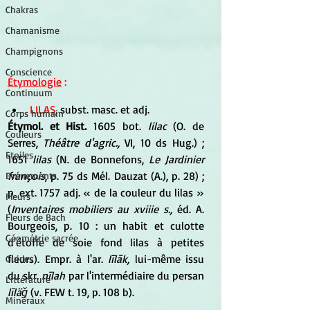
Chakras
Chamanisme
Champignons
Conscience
Étymologie
 :
Continuum
LILAS
, subst. masc. et adj. 
Corps humain
Étymol. et Hist. 
1605 bot. 
lilac
 (O. de 
Couleurs
Serres, 
Théâtre d'agric.,
 VI, 10 ds Hug.) ; 
Etoiles
1651
 lilas 
(N. de Bonnefons, 
Le Jardinier 
françois
, p. 75 ds Mél. Dauzat (A.), p. 28) ; 
Evénements
p. ext. 1757 adj. « de la couleur du lilas » 
Fleurs
(
Inventaires mobiliers au xviiie s.,
 éd. A. 
Fleurs de Bach
Bourgeois, p. 10 : un habit et culotte 
Géométrie sacrée
d'étoffe de soie fond lilas à petites 
fleurs). Empr. à l'ar. 
līlāk,
 lui-même issu 
Guides
du skr. 
nīlah 
par l'intermédiaire du persan 
Littérature
līläǧ
 (v. FEW t. 19, p. 108 b).
Minéraux