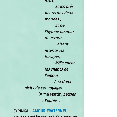
mers, 
	Et les prés 
fleuris des deux 
mondes ; 
	Et de 
l'hymne heureux 
du retour 
	Faisant 
retentir les 
bocages, 
	Mêle encor 
les chants de 
l'amour 
                        Aux doux 
récits de ses voyages
	    (Aimé Martin, 
Lettres 
à Sophie
.).
	SYRINGA - 
AMOUR FRATERNEL