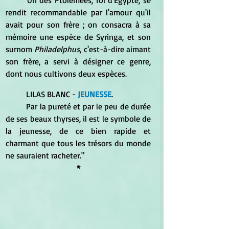
	Un des Ptolémées, roi d'Égypte, se 
rendit recommandable par l'amour qu'il 
avait pour son frère ; on consacra à sa 
mémoire une espèce de Syringa, et son 
surnom 
Philadelphus
, c'est-à-dire aimant 
son frère, a servi à désigner ce genre, 
dont nous cultivons deux espèces.
	LILAS BLANC -
 JEUNESSE
.
	Par la pureté et par le peu de durée 
de ses beaux thyrses, il est le symbole de 
la jeunesse, de ce bien rapide et 
charmant que tous les trésors du monde 
ne sauraient racheter."
*