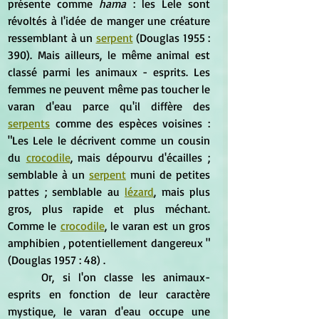
présente comme 
hama
 : les Lele sont 
révoltés à l'idée de manger une créature 
ressemblant à un 
serpent
 (Douglas 1955 : 
390). Mais ailleurs, le même animal est 
classé parmi les animaux - esprits. Les 
femmes ne peuvent même pas toucher le 
varan d'eau parce qu'il diffère des 
serpents
 comme des espèces voisines : 
"Les Lele le décrivent comme un cousin 
du 
crocodile
, mais dépourvu d'écailles ; 
semblable à un 
serpent
 muni de petites 
pattes ; semblable au 
lézard
, mais plus 
gros, plus rapide et plus méchant. 
Comme le 
crocodile
, le varan est un gros 
amphibien , potentiellement dangereux " 
(Douglas 1957 : 48) . 
	Or, si l'on classe les animaux-
esprits en fonction de leur caractère 
mystique, le varan d'eau occupe une 