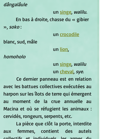
dângalâule
				un 
singe
, 
walilu
. 
	En bas à droite, chasse du « gibier 
», 
soko
 : 
				un 
crocodile
blanc, sud, mâle 
				un 
lion
, 
homoholo 
				un 
singe
, 
walilu 
				un 
cheval
, 
sye
. 
	Ce dernier panneau est en relation 
avec les battues collectives exécutées au 
harpon sur les îlots de terre qui émergent 
au moment de la crue annuelle au 
Macina et où se réfugient les animaux : 
cervidés, rongeurs, serpents, etc. 
	La pièce que clôt la porte, interdite 
aux femmes, contient des autels 
collectifs et individuels, les armes du 