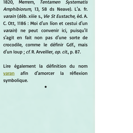
1820, Merrem, 
Tentamen Systematis 
Amphibiorum
, 13, 58 ds Neave). L'a. fr. 
varain
 (déb. xiiie s., 
Vie St Eustache
, éd. A. 
C. Ott, 1186 : Moi d'un lïon et cestui d'un 
varain
) ne peut convenir ici, puisqu'il 
s'agit en fait non pas d'une sorte de 
crocodile, comme le définir Gdf., mais 
d'un loup ; 
cf.
 R. Arveiller, 
op. cit.
, p. 87.
Lire également la définition du nom 
varan
 afin d'amorcer la réflexion 
symbolique.
*