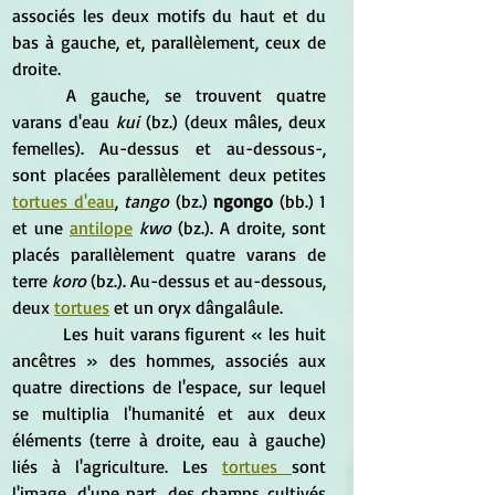
associés les deux motifs du haut et du 
bas à gauche, et, parallèlement, ceux de 
droite.
	A gauche, se trouvent quatre 
varans d'eau 
kui
 (bz.) (deux mâles, deux 
femelles). Au-dessus et au-dessous-, 
sont placées parallèlement deux petites 
tortues d'eau
,
 tango
 (bz.) 
ngongo
 (bb.) 1 
et une 
antilope
 kwo
 (bz.). A droite, sont 
placés parallèlement quatre varans de 
terre 
koro
 (bz.). Au-dessus et au-dessous, 
deux 
tortues
 et un oryx dângalâule.
	 Les huit varans figurent « les huit 
ancêtres » des hommes, associés aux 
quatre directions de l'espace, sur lequel 
se multiplia l'humanité et aux deux 
éléments (terre à droite, eau à gauche) 
liés à l'agriculture. Les 
tortues 
sont 
l'image, d'une part, des champs cultivés 