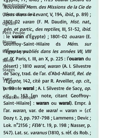
Numérologie
Nouveaux Mem. des Missions de la Cie de 
Jésus dans le Levant
, V, 194, 
ibid.
, p. 89) ; 
Objets de pouvoir
1801-02 
varan
 (F. M. Daudin, 
Hist. nat., 
Ogham
gén. et partic., des reptiles
, III, 51-52, 
ibid. 
Petit Peuple
: le 
varan
 d'Égypte) ; 1801-02 
ouaran
 (E. 
Plantes
Geoffroy-Saint-Hilaire ds 
Mém. sur 
l'Égypte, publiés dans les années VII, VIII 
Pleines Lunes
et IX
, Paris, t. III, an X, p. 225 : l'
ouaran
 du 
Santé
désert) ; 1810 
waral, waran
 (A. I. Silvestre 
Stages
de Sacy, trad. de l'ar. d'Abd-Allatif, 
Rel. de 
Tarot
l'Égypte
, 142, cité par R. Arveiller, 
op. cit.
, 
p. 90 : le 
waral 
; A. I. Silvestre de Sacy, 
op. 
Tambour
cit.
, p. 163 [en note, citant Geoffroy-
Tradition celtique
Saint-Hilaire] : 
waran
 ou 
waral
). Empr. à 
l'ar. 
waran
, var. de 
waral
 « varan » (
cf.
Dozy t. 2, pp. 797-798 ; Lammens ; Devic ; 
Lok. n°2156 ; 
FEW
 t. 19, p. 198 ; Nasser, p. 
547). Lat. sc. 
varanus
 (1810, s. réf. ds Rob. ; 