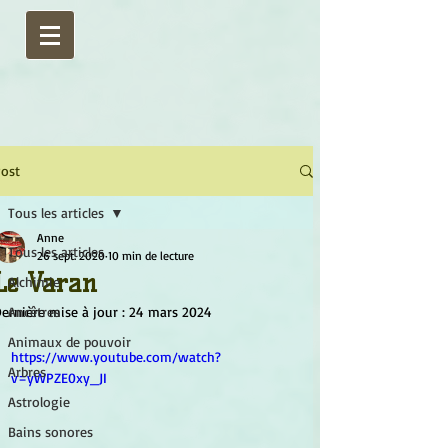
ost
Tous les articles
Anne
Tous les articles
26 sept. 2020
10 min de lecture
Le Varan
Alchimie
ernière mise à jour :
Ancêtres
24 mars 2024
Animaux de pouvoir
https://www.youtube.com/watch?
Arbres
v=yWPZE0xy_JI
Astrologie
Bains sonores