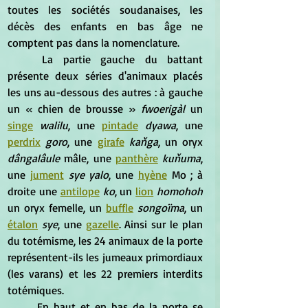
toutes les sociétés soudanaises, les 
décès des enfants en bas âge ne 
comptent pas dans la nomenclature.
	La partie gauche du battant 
présente deux séries d'animaux placés 
les uns au-dessous des autres : à gauche 
un « chien de brousse »
 fwoerigàl
 un 
singe
 walilu
, une 
pintade
dyawa
, une 
perdrix
goro
, une 
girafe
 kaňga
, un oryx 
dângalâule
 mâle, une 
panthère
kuňuma
, 
une 
jument
sye yalo
, une 
hyène
 Mo ; à 
droite une 
antilope
ko
, un 
lion
homohoh
un oryx femelle, un 
buffle
songoïma
, un 
étalon
sye
, une 
gazelle
. Ainsi sur le plan 
du totémisme, les 24 animaux de la porte 
représentent-ils les jumeaux primordiaux 
(les varans) et les 22 premiers interdits 
totémiques.
	En haut et en bas de la porte se 