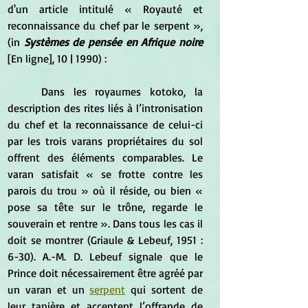
d'un article intitulé « Royauté et 
reconnaissance du chef par le serpent », 
(in 
Systèmes de pensée en Afrique noire
[En ligne], 10 | 1990) :
	Dans les royaumes kotoko, la 
description des rites liés à l’intronisation 
du chef et la reconnaissance de celui-ci 
par les trois varans propriétaires du sol 
offrent des éléments comparables. Le 
varan satisfait « se frotte contre les 
parois du trou » où il réside, ou bien « 
pose sa tête sur le trône, regarde le 
souverain et rentre ». Dans tous les cas il 
doit se montrer (Griaule & Lebeuf, 1951 : 
6-30). A.-M. D. Lebeuf signale que le 
Prince doit nécessairement être agréé par 
un varan et un 
serpent
 qui sortent de 
leur tanière et acceptent l’offrande de 