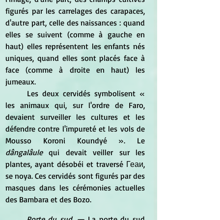
figurés par les carrelages des carapaces, 
d'autre part, celle des naissances : quand 
elles se suivent (comme à gauche en 
haut) elles représentent les enfants nés 
uniques, quand elles sont placés face à 
face (comme à droite en haut) les 
jumeaux. 
	Les deux cervidés symbolisent « 
les animaux qui, sur l'ordre de Faro, 
devaient surveiller les cultures et les 
défendre contre l'impureté et les vols de 
Mousso Koroni Koundyé ». Le
dângalâule 
qui devait veiller sur les 
plantes, ayant désobéi et traversé Геаи, 
se noya. Ces cervidés sont figurés par des 
masques dans les cérémonies actuelles 
des Bambara et des Bozo. 
Porte du sud
. — La porte du sud 