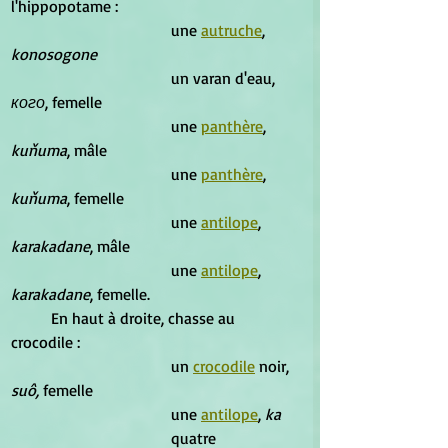
l'hippopotame : 
				une 
autruche
, 
konosogone
				un varan d'eau,
кого
, femelle 
				une 
panthère
, 
kuňuma
, mâle 
				une 
panthère
, 
kuňuma
, femelle 
				une 
antilope
,
karakadane
, mâle 
				une 
antilope
,
karakadane
, femelle. 
	En haut à droite, chasse au 
crocodile : 
				un 
crocodile
 noir, 
suô, 
femelle 
				une 
antilope
,
 ka 
				quatre 