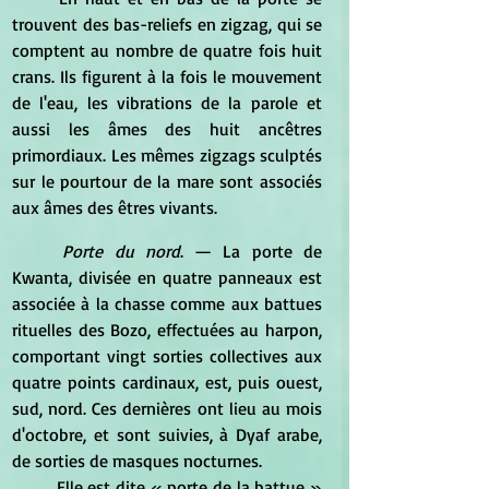
trouvent des bas-reliefs en zigzag, qui se 
comptent au nombre de quatre fois huit 
crans. Ils figurent à la fois le mouvement 
de l'eau, les vibrations de la parole et 
aussi les âmes des huit ancêtres 
primordiaux. Les mêmes zigzags sculptés 
sur le pourtour de la mare sont associés 
aux âmes des êtres vivants. 
Porte du nord
. — La porte de 
Kwanta, divisée en quatre panneaux est 
associée à la chasse comme aux battues 
rituelles des Bozo, effectuées au harpon, 
comportant vingt sorties collectives aux 
quatre points cardinaux, est, puis ouest, 
sud, nord. Ces dernières ont lieu au mois 
d'octobre, et sont suivies, à Dyaf arabe, 
de sorties de masques nocturnes.
	Elle est dite « porte de la battue » 