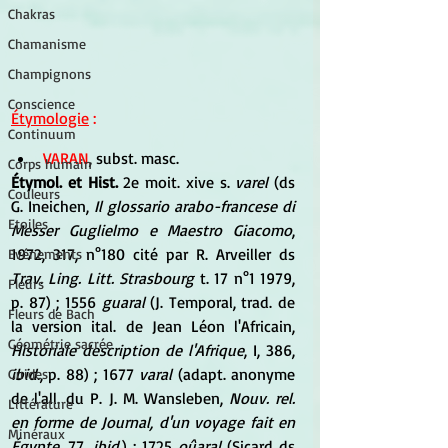
Chakras
Chamanisme
Champignons
Conscience
Étymologie
 :
Continuum
VARAN
, subst. masc.
Corps humain
Étymol. et Hist.
 2e moit. xive s. 
varel
 (ds 
Couleurs
G. Ineichen, 
Il glossario arabo-francese di 
Etoiles
Messer Guglielmo e Maestro Giacomo
, 
1972, 317, n°180 cité par R. Arveiller ds 
Evénements
Trav. Ling. Litt. Strasbourg
 t. 17 n°1 1979, 
Fleurs
p. 87) ; 1556 
guaral
 (J. Temporal, trad. de 
Fleurs de Bach
la version ital. de Jean Léon l'Africain, 
Géométrie sacrée
Historiale description de l'Afrique
, I, 386, 
ibid.
, p. 88) ; 1677 
varal
 (adapt. anonyme 
Guides
de l'all. du P. J. M. Wansleben, 
Nouv. rel. 
Littérature
en forme de Journal, d'un voyage fait en 
Minéraux
Égypte
, 77, 
ibid.
) ; 1725 
oûaral
 (Sicard ds 