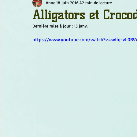
Anne
18 juin 2016
42 min de lecture
Chamanisme
Champignons
Conscience
Continu
Alligators et Crocod
Dernière mise à jour :
15 janv.
Fleurs
Fleurs de Bach
Géométrie sacrée
Guide
https://www.youtube.com/watch?v=wfhj-vL0BV
Objets de pouvoir
Ogham
Petit Peuple
Plantes