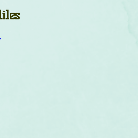
um
Corps humain
Couleurs
Etoiles
Evénements
iles
s
Littérature
Minéraux
Numérologie
Y
Pleines Lunes
Santé
Stages
Tarot