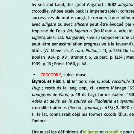
by sea and Land, this great Aligator) ; 1682 
alligator
crocodile, whose scaly back is impenetrable) ; compte
successives du mot en angl., le recours à une influenc
avec 
alligare
 ou avec
 allicere
 peut être évoqué par é
tropicale de l'esp. 
(el) lagarto
lagarto
, xies.; cat. 
llangarde
i, xive s.) supposent une var
peut-être par assimilation progressive à la faveur d'u
littér. (W. Meyer ds 
Z. rom. Philol
., t. 11, p. 255). Du fr.
Boulan 1934, p. 99 ; Brunot t. 6, 2e part., p. 1234 ; Mack
1939, p. 13 ; Fried. 1960, p. 48.
CROCODILE
, subst. masc. 
Étymol. et Hist. 1. a)
 1er tiers xiie s. zool.
 cocodrille 
(
Hug. 
; resté ds la lang. pop., cf. encore Ménage 16
bourgeois de Paris,
 p. 49 ds Gay), forme isolée ; 153
Advis et devis de la source de l'idolatrie et tyrann
crocodile traitée » (Renard, 
Journal
, p. 453) ; 
2.
 1890 ch
1 ; le lat. connaissait déjà les formes cocodril(l)us, et
l'animal.
Lire aussi les définitions d'
alligator
 et 
crocodile
 pour 