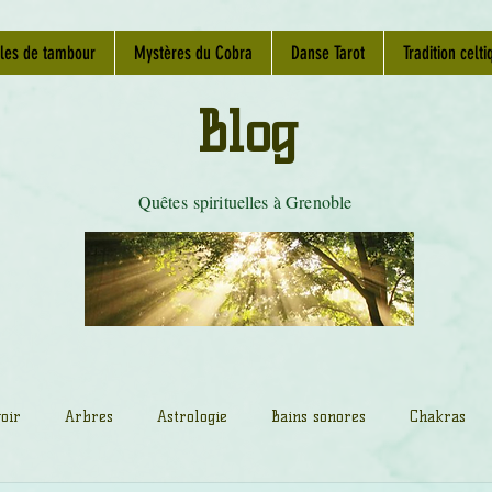
les de tambour
Mystères du Cobra
Danse Tarot
Tradition celti
Blog
Quêtes spirituelles à Grenoble
oir
Arbres
Astrologie
Bains sonores
Chakras