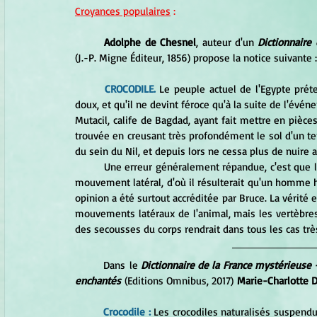
Croyances populaires
 :
Adolphe de Chesnel
, auteur d'un 
(J.-P. Migne Éditeur, 1856) propose la notice suivante :
CROCODILE.
 Le peuple actuel de l'Egypte préte
doux, et qu'il ne devint féroce qu'à la suite de l'év
Mutacil, calife de Bagdad, ayant fait mettre en pièce
trouvée en creusant très profondément le sol d'un te
du sein du Nil, et depuis lors ne cessa plus de nuire
	Une erreur généralement répandue, c'est que la conformation du squelette du crocodile ne lui permet aucun 
mouvement latéral, d'où il résulterait qu'un homme ha
opinion a été surtout accréditée par Bruce. La vérité
mouvements latéraux de l'animal, mais les vertèbres 
des secousses du corps rendrait dans tous les cas tr
Dans le 
Dictionnaire de la France mystérieuse - 
enchantés
 (Editions Omnibus, 2017)
 Marie-Charlotte 
Crocodile : 
Les crocodiles naturalisés suspend