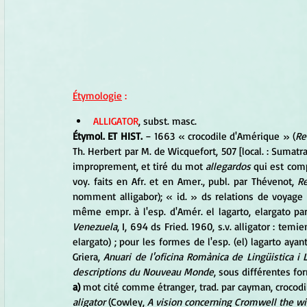
Étymologie
 :
ALLIGATOR
, subst. masc. 
Étymol. ET HIST.
 − 1663 « crocodile d'Amérique » (
Re
Th. Herbert par M. de Wicquefort, 507 [local. : Sumatra
improprement, et tiré du mot 
allegardos
 qui est comp
voy. faits en Afr. et en Amer., publ. par Thévenot, 
Re
nomment alligabor); « id. » ds relations de voyage j
même empr. à l'esp. d'Amér. el lagarto, elargato par
Venezuela
, I, 694 ds Fried. 1960, s.v. alligator : temi
elargato) ; pour les formes de l'esp. (el) lagarto ayant
Griera, 
Anuari de l'oficina Romànica de Lingüistica i L
descriptions du Nouveau Monde
, sous différentes fo
a) 
mot cité comme étranger, trad. par cayman, crocodil
aligator 
(Cowley, 
A vision concerning Cromwell the w