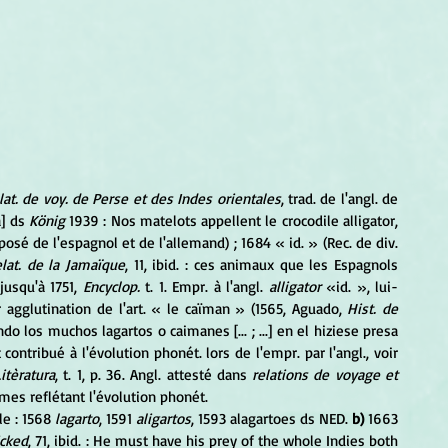
lat. de voy. de Perse et des Indes orientales
, trad. de l'angl. de 
] ds
 König
 1939 : Nos matelots appellent le crocodile alligator, 
osé de l'espagnol et de l'allemand) ; 1684 « id. » (Rec. de div. 
lat. de la Jamaïque
, 11, ibid. : ces animaux que les Espagnols 
usqu'à 1751, 
Encyclop.
 t. 1. Empr. à l'angl. 
alligator
 «id. », lui-
 agglutination de l'art. « le caïman » (1565, Aguado, 
Hist. de 
endo los muchos lagartos o caimanes [... ; ...] en el hiziese presa 
 contribué à l'évolution phonét. lors de l'empr. par l'angl., voir 
itèratura
, t. 1, p. 36. Angl. attesté dans 
relations de voyage et 
rmes reflétant l'évolution phonét. 
e : 1568 
lagarto
, 1591 
aligartos
, 1593 alagartoes ds NED.
 b)
 1663
icked
, 71, ibid. : He must have his prey of the whole Indies both 