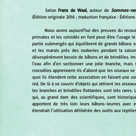
	Selon 
Frans de Waal
, auteur de 
(Édition originale 2016 ; traduction française : Éditions
	Nous avons aujourd'hui des preuves du recours aux outils en dehors des mammifères et des oiseaux.  Les 
primates et les corvidés en font peut-être l'usage le 
partie submergés qui équilibrent de grands bâtons sur
et les marais près des rookeries pendant la saison
désespérément besoin de bâtons et de brindilles. Imag
l'eau afin d'en sectionner une jolie branche, mais 
crocodiles apprennent-ils d'abord que les oiseaux se 
quoi ils étendent cette association en faisant une sor
nid. De là à se couvrir d'objets qui attirent les oiseau
les branches et brindilles flottantes sont très rares.
qui, au grand dam des scientifiques, sont historiq
apportent de très loin leurs bâtons-leurres avec e
étendrait l’utilisation délibérée des outils aux reptiles