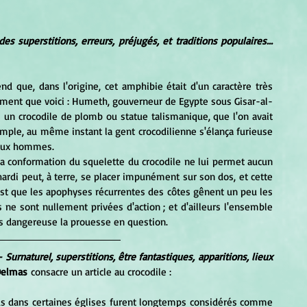
Dictionnaire des superstitions, erreurs, préjugés, et traditions populaires... 
nd que, dans l'origine, cet amphibie était d'un caractère très 
énement que voici : Humeth, gouverneur de Egypte sous Gisar-al-
s un crocodile de plomb ou statue talismanique, que l'on avait 
mple, au même instant la gent crocodilienne s'élança furieuse 
 aux hommes. 
rdi peut, à terre, se placer impunément sur son dos, et cette 
 est que les apophyses récurrentes des côtes gênent un peu les 
ne sont nullement privées d'action ; et d'ailleurs l'ensemble 
ès dangereuse la prouesse en question.
Surnaturel, superstitions, être fantastiques, apparitions, lieux 
Delmas 
consacre un article au crocodile :
us dans certaines églises furent longtemps considérés comme 