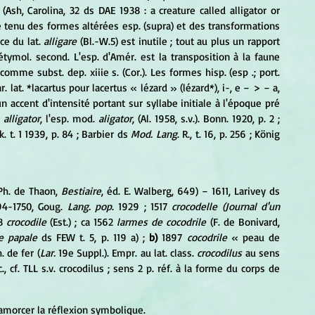
 (Ash, Carolina, 32 ds DAE 1938 : a creature called alligator or 
 tenu des formes altérées esp. (supra) et des transformations 
e du lat. 
alligare 
(Bl.-W.5) est inutile ; tout au plus un rapport 
tymol. second. L'esp. d'Amér. est la transposition à la faune 
 « (le) lézard », attesté comme subst. dep. xiiie s. (Cor.). Les formes hisp. (esp .; port. 
. lat. *lacartus pour lacertus « lézard » (lézard*), i-, e − > − a, 
n accent d'intensité portant sur syllabe initiale à l'époque pré 
 
alligator
, l'esp. mod. 
aligator
, (Al. 1958, s.v.). Bonn. 1920, p. 2 ; 
. t. 1 1939, p. 84 ; Barbier ds 
Mod. Lang
. R., t. 16, p. 256 ; König 
Ph. de Thaon, 
Bestiaire
, éd. E. Walberg, 649) − 1611, Larivey ds
94-1750, Goug. 
Lang. pop
. 1929 ; 1517 
crocodelle (Journal d'un 
8 
crocodile
 (Est.) ; ca 1562 
larmes de cocodrile
 (F. de Bonivard, 
ie papale
 ds FEW t. 5, p. 119 a) ; 
b)
 1897 
cocodrile
 « peau de 
. de fer (
Lar. 
19e Suppl.). Empr. au lat. class. 
crocodilus
 au sens 
c., cf. TLL s.v. crocodilus ; sens 2 p. réf. à la forme du corps de 
amorcer la réflexion symbolique.