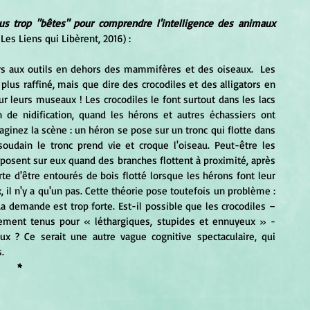
Sommes-nous trop "bêtes" pour comprendre l'intelligence des animaux 
 Les Liens qui Libèrent, 2016) : 
plus raffiné, mais que dire des crocodiles et des alligators en 
 leurs museaux ! Les crocodiles le font surtout dans les lacs 
 de nidification, quand les hérons et autres échassiers ont 
inez la scène : un héron se pose sur un tronc qui flotte dans 
soudain le tronc prend vie et croque l'oiseau. Peut-être les 
posent sur eux quand des branches flottent à proximité, après 
te d'être entourés de bois flotté lorsque les hérons font leur 
x, il n'y a qu'un pas. Cette théorie pose toutefois un problème : 
 La demande est trop forte. Est-il possible que les crocodiles – 
uement tenus pour « léthargiques, stupides et ennuyeux » - 
ux ? Ce serait une autre vague cognitive spectaculaire, qui 
. 
*