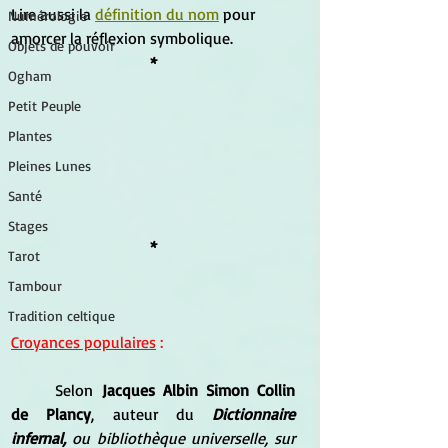
Lire aussi la 
définition du nom
 pour 
Numérologie
amorcer la réflexion symbolique.
Objets de pouvoir
*
Ogham
Petit Peuple
Plantes
Pleines Lunes
Santé
Stages
*
Tarot
Tambour
Tradition celtique
Croyances populaires
 :
Selon
 Jacques Albin Simon Collin 
de Plancy
, auteur du 
Dictionnaire 
infernal, 
ou bibliothèque universelle, sur 