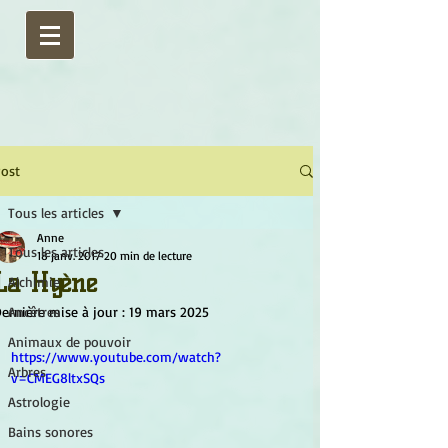
ost
Tous les articles
Anne
Tous les articles
18 janv. 2017
20 min de lecture
La Hyène
Alchimie
ernière mise à jour :
Ancêtres
19 mars 2025
Animaux de pouvoir
https://www.youtube.com/watch?
Arbres
v=CMEG8ltxSQs
Astrologie
Bains sonores