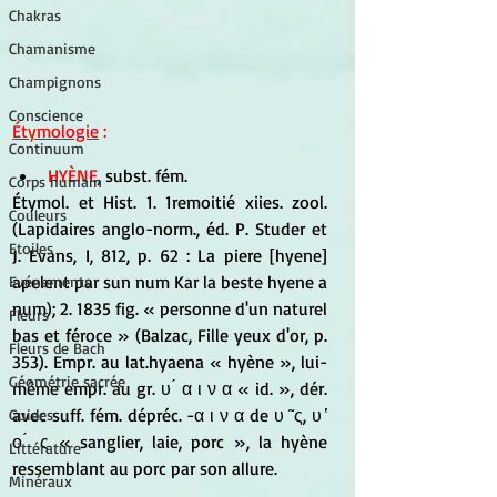
Chakras
Chamanisme
Champignons
Conscience
Étymologie
 : 
Continuum
HYÈNE
, subst. fém. 
Corps humain
Étymol. et Hist. 1. 1remoitié xiies. zool. 
Couleurs
(Lapidaires anglo-norm., éd. P. Studer et 
Etoiles
J. Evans, I, 812, p. 62 : La piere [hyene] 
apelent par sun num Kar la beste hyene a 
Evénements
num); 2. 1835 fig. « personne d'un naturel 
Fleurs
bas et féroce » (Balzac, Fille yeux d'or, p. 
Fleurs de Bach
353). Empr. au lat.hyaena « hyène », lui-
Géométrie sacrée
même empr. au gr. υ ́ α ι ν α « id. », dér. 
avec suff. fém. dépréc. -α ι ν α de υ ̃ ς, υ ̔ 
Guides
ο ́ ς « sanglier, laie, porc », la hyène 
Littérature
ressemblant au porc par son allure.
Minéraux