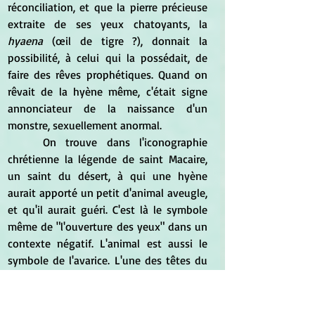
réconciliation, et que la pierre précieuse 
extraite de ses yeux chatoyants, la 
hyaena
 (œil de tigre ?), donnait la 
possibilité, à celui qui la possédait, de 
faire des rêves prophétiques. Quand on 
rêvait de la hyène même, c'était signe 
annonciateur de la naissance d'un 
monstre, sexuellement anormal.
	On trouve dans l'iconographie 
chrétienne la légende de saint Macaire, 
un saint du désert, à qui une hyène 
aurait apporté un petit d'animal aveugle, 
et qu'il aurait guéri. C'est là le symbole 
même de "l'ouverture des yeux" dans un 
contexte négatif. L'animal est aussi le 
symbole de l'avarice. L'une des têtes du 
"monstre à sept têtes" de l
'Apocalypse
de saint Jean, qui symbolise les sept 
péchés capitaux, est celle de la hyène."