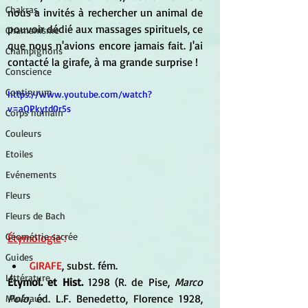
Chakras
nous a invités à rechercher un animal de 
pouvoir dédié aux massages spirituels, ce 
Chamanisme
que nous n'avions encore jamais fait. J'ai 
Champignons
contacté la girafe, à ma grande surprise !
Conscience
Continuum
https://www.youtube.com/watch?
v=aQPkytd0r5s
Corps humain
Couleurs
Etoiles
Evénements
Fleurs
Fleurs de Bach
Géométrie sacrée
Étymologie
 : 
Guides
GIRAFE
, subst. fém. 
Littérature
Étymol. et Hist.
 1298 (R. de Pise,
 Marco 
Polo
, éd. L.F. Benedetto, Florence 1928, 
Minéraux