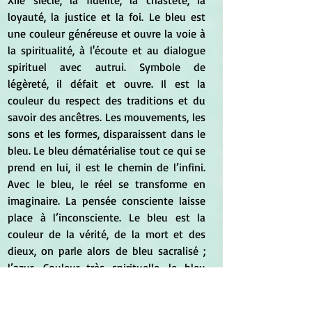
XIIe siècle, la fidélité, la chasteté, la 
loyauté, la justice et la foi. Le bleu est 
une couleur généreuse et ouvre la voie à 
la spiritualité, à l'écoute et au dialogue 
spirituel avec autrui. Symbole de 
légèreté, il défait et ouvre. Il est la 
couleur du respect des traditions et du 
savoir des ancêtres. Les mouvements, les 
sons et les formes, disparaissent dans le 
bleu. Le bleu dématérialise tout ce qui se 
prend en lui, il est le chemin de l’infini. 
Avec le bleu, le réel se transforme en 
imaginaire. La pensée consciente laisse 
place à l’inconsciente. Le bleu est la 
couleur de la vérité, de la mort et des 
dieux, on parle alors de bleu sacralisé ; 
l’azur. Couleur très spirituelle, le bleu 
incite à la culture, au bon goût, au sens 
artistique. Le bleu exprime le 