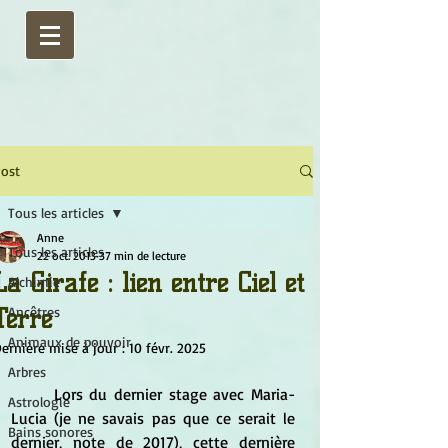
ost
Tous les articles
Anne
Tous les articles
22 oct. 2013
37 min de lecture
La Girafe : lien entre Ciel et
Alchimie
Terre
Ancêtres
Animaux de pouvoir
ernière mise à jour :
10 févr. 2025
Arbres
	Lors du dernier stage avec Maria-
Astrologie
Lucia (je ne savais pas que ce serait le 
Bains sonores
dernier, note de 2017), cette dernière 