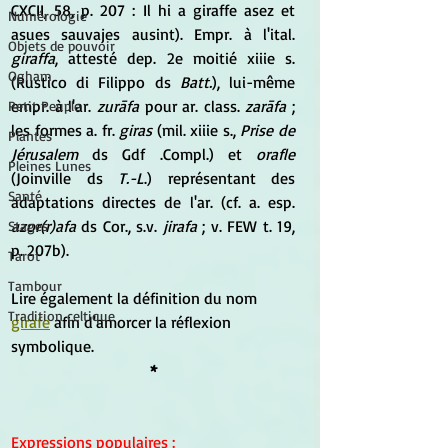
CXCII, 58, p. 207 : Il hi a giraffe asez et 
Numérologie
asues sauvajes ausint). Empr. à l'ital. 
Objets de pouvoir
giraffa
, attesté dep. 2e moitié xiiie s. 
Ogham
(Rustico di Filippo ds 
Batt.
), lui-même 
empr. à l'ar. 
zurāfa
 pour ar. class. 
zarāfa 
; 
Petit Peuple
les formes a. fr.
 giras
 (mil. xiiie s., 
Prise de 
Plantes
Jérusalem 
ds Gdf .Compl.) et
 orafle
Pleines Lunes
(Joinville ds 
T.-L
.) représentant des 
Santé
adaptations directes de l'ar. (cf. a. esp. 
azor(r)afa
 ds Cor., s.v.
 jirafa 
; v. FEW t. 19, 
Stages
p. 207b).
Tarot
Tambour
Lire également la définition du nom 
Tradition celtique
girafe
 afin d'amorcer la réflexion 
symbolique.
*
Expressions populaires
 :