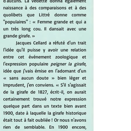
d'aucuns. La vedette donna également 
naissance à des comparaisons et à des 
quolibets que Littré donne comme 
"populaires" : « Femme grande et qui a 
un très long cou. Il dansait avec une 
grande girafe. »
	Jacques Cellard a réfuté d'un trait 
l'idée qu'il puisse y avoir une relation 
entre cet événement zoologique et 
l'expression populaire 
peigner la girafe
, 
idée que j'vais émise en l'adornant d'un 
« sans aucun doute » bien léger et 
imprudent, j'en conviens. « S'il s'agissait 
de la girafe de 1827, écrit-il, on aurait 
certainement trouvé notre expression 
quelque part dans un texte bien avant 
1900, date à laquelle la girafe historique 
était tout à fait oubliée ! Or nous n'avons 
rien de semblable. En 1900 encore, 