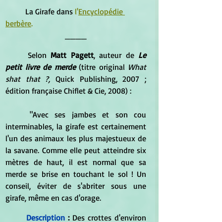
	La Girafe dans
 l'
Encyclopédie 
berbère
. 
____
	Selon 
Matt Pagett
, auteur de
 Le 
petit livre de merde
 (titre original 
What 
shat that ?,
 Quick Publishing, 2007 ; 
édition française Chiflet & Cie, 2008) : 
	"Avec ses jambes et son cou 
interminables, la girafe est certainement 
l'un des animaux les plus majestueux de 
la savane. Comme elle peut atteindre six 
mètres de haut, il est normal que sa 
merde se brise en touchant le sol ! Un 
conseil, éviter de s'abriter sous une 
girafe, même en cas d'orage. 
Description
 : 
Des crottes d'environ 