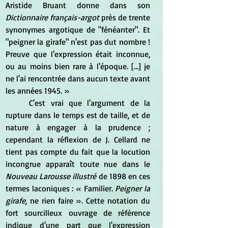
Aristide Bruant donne dans son 
Dictionnaire français-argot
 près de trente 
synonymes argotique de "fénéanter". Et 
"peigner la girafe" n'est pas dut nombre ! 
Preuve que l'expression était inconnue, 
ou au moins bien rare à l'époque. […] je 
ne l'ai rencontrée dans aucun texte avant 
les années 1945. »  
	C'est vrai que l'argument de la 
rupture dans le temps est de taille, et de 
nature à engager à la prudence ; 
cependant la réflexion de J. Cellard ne 
tient pas compte du fait que la locution 
incongrue apparaît toute nue dans le 
Nouveau Larousse illustré
 de 1898 en ces 
termes laconiques : « Familier. 
Peigner la 
girafe
, ne rien faire ». Cette notation du 
fort sourcilleux ouvrage de référence 
indique d'une part que l'expression 