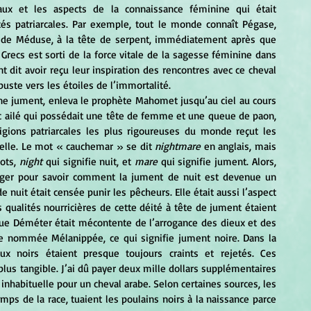
x et les aspects de la connaissance féminine qui était 
s patriarcales. Par exemple, tout le monde connaît Pégase, 
 de Méduse, à la tête de serpent, immédiatement après que 
 Grecs est sorti de la force vitale de la sagesse féminine dans 
 dit avoir reçu leur inspiration des rencontres avec ce cheval 
uste vers les étoiles de l’immortalité.
c ailé qui possédait une tête de femme et une queue de paon, 
igions patriarcales les plus rigoureuses du monde reçut les 
tuelle. Le mot « cauchemar » se dit 
nightmare
 en anglais, mais 
ts, 
night
 qui signifie nuit, et 
mare 
qui signifie jument. Alors, 
oger pour savoir comment la jument de nuit est devenue un 
 nuit était censée punir les pêcheurs. Elle était aussi l’aspect 
ualités nourricières de cette déité à tête de jument étaient 
ue Déméter était mécontente de l’arrogance des dieux et des 
se nommée Mélanippée, ce qui signifie jument noire. Dans la 
ux noirs étaient presque toujours craints et rejetés. Ces 
lus tangible. J’ai dû payer deux mille dollars supplémentaires 
inhabituelle pour un cheval arabe. Selon certaines sources, les 
ps de la race, tuaient les poulains noirs à la naissance parce 