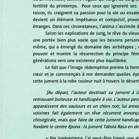
fertilité du printemps.  Pour ceux qui ignorent se
raison, ils craignent sa passion pour la vie ou essaie
devient un élément impétueux et compulsif, provo
étranges. Dans ces circonstances, l’anima s’assimile
	Selon les explications de Jung, le rêve du vieux roi malade qui libère par inadvertance un cheval noir possède 
une portée bien plus vaste que les besoins person
même, qui a émergé du domaine des archétypes ; c’e
pouvoir et montre la résurrection du principe fém
générations vers une existence plus équilibrée.
	Le fait que l’image rédemptrice prenne la forme d’un cheval noir touchait la corde sensible dans mon propre 
cœur et je commençais à me demander quelles épre
cette jument à la robe couleur nuit à travers le déser
[Au départ, l’auteur destinait sa jument à l
retrouvant boiteuse et handicapée à vie. L’auteur pen
apparaissent des vautours et un chien noir, lui anno
voisines fait également un rêve récurrent annonça
chirurgicale, mais que faire de cette jument handicap
fondant le centre Epona : la jument Tabula Rasa en d
	« Par inadvertance, j’ai peut-être formé une alliance avec Mélanippée en personne lorsque j’ai accueilli Rasa 