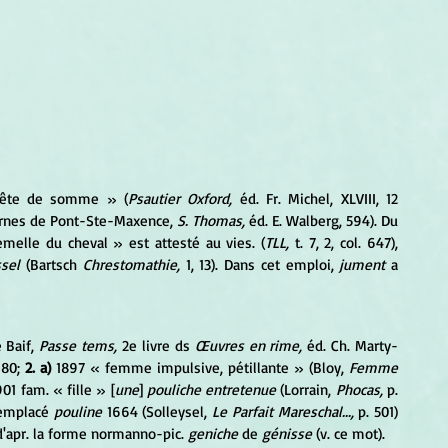
 bête de somme » (
Psautier Oxford,
 éd. Fr. Michel, XLVIII, 12 
ernes de Pont-Ste-Maxence, 
S. Thomas,
 éd. E. Walberg, 594). Du 
emelle du cheval » est attesté au vies. (
TLL,
 t. 7, 2, col. 647), 
sel
 (Bartsch 
Chrestomathie,
 1, 13). Dans cet emploi, 
jument
 a 
 Baif, 
Passe tems,
 2e livre ds 
Œuvres en rime,
 éd. Ch. Marty-
680; 
2. a)
 1897 « femme impulsive, pétillante » (Bloy, 
Femme 
901 fam. « fille » [
une
] 
pouliche entretenue
 (Lorrain, 
Phocas,
 p. 
remplacé 
pouline
 1664 (Solleysel, 
Le Parfait Mareschal...,
 p. 501) 
. d'apr. la forme normanno-pic. 
geniche
 de 
génisse
 (v. ce mot).