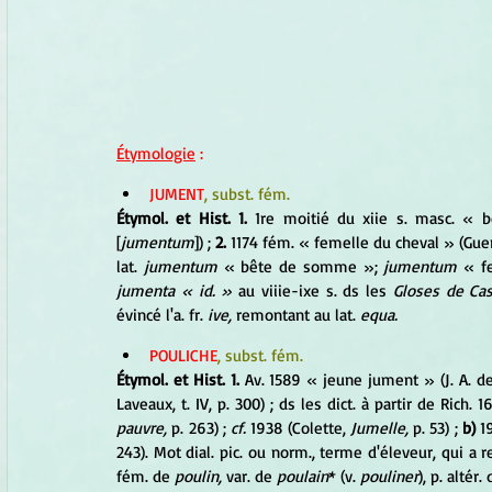
Étymologie
 :
JUMENT
, subst. fém.
Étymol. et Hist. 1.
 1re moitié du xiie s. masc. «
[
jumentum
]) ; 
2.
 1174 fém. « femelle du cheval » (Gu
lat. 
jumentum
 « bête de somme »; 
jumentum
 « f
jumenta « id. »
 au viiie-ixe s. ds les 
Gloses de Cas
évincé l'a. fr. 
ive,
 remontant au lat. 
equa.
POULICHE
, subst. fém.
Étymol. et Hist. 1.
 Av. 1589 « jeune jument » (J. A. de
Laveaux, t. IV, p. 300) ; ds les dict. à partir de Rich. 1
pauvre,
 p. 263) ; 
cf.
 1938 (Colette, 
Jumelle,
 p. 53) ; 
b)
 1
243). Mot dial. pic. ou norm., terme d'éleveur, qui a 
fém. de 
poulin,
 var. de 
poulain
* (v. 
pouliner
), p. altér