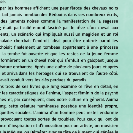
ce.
ne fait jamais mention des Bédouins dans ses nombreux écrits, 
 des juments noires comme la manifestation de la sagesse 
g était particulièrement fasciné par le rêve d’un cheval aux 
ents, un scénario qui impliquait aussi un magicien et un roi 
lade cherchait l’endroit idéal pour être enterré parmi les 
choisit finalement un tombeau appartenant à une princesse 
ue la tombe fut ouverte et que les restes de la jeune femme 
sformèrent en un cheval noir qui s’enfuit en galopant jusque 
réature enchantée. Après une quête de plusieurs jours et après 
et arriva dans les herbages qui se trouvaient de l’autre côté. 	
l’avait conduit vers les clés perdues du paradis.
r les caractéristiques de l’anima, l’aspect féminin de la psyché 
es et, par conséquent, dans notre culture en général. Anima 
ng, cette créature numineuse possède une identité propre, 
tiquettes sociales. L’anima d’un homme peut rester endormie 
provoquant toutes sortes de troubles. Pour ceux qui ont de 
rce d’inspiration et d’innovation pour un artiste, un musicien 
 la Méduse, ou Déméter avec sa tête de jument qui génère la 