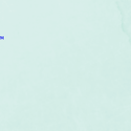
um
Corps humain
Couleurs
Etoiles
Evénements
s
Littérature
Minéraux
Numérologie
VM
Pleines Lunes
Santé
Stages
Tarot