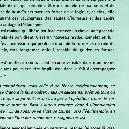
s talents ou, qui semblent être un modèle de bon sens et de 
nt de la maîtriser avec les forces de la logique, et ainsi, elle 
quant des cauchemars, des sautes d’humeurs et des désirs 
 davantage à Mélanippée.
nels de son client. C’est un nouveau mythe, complet en lui-
st une vision qui prédit la mort de la forme patriarcale du 
inin, trop longtemps enfoui, capable de guider les futures 
uves pouvaient être impliquées dans le fait d’accompagner 
t… »
a compétition, mais celle-ci se blesse accidentellement, se 
se d’abord la faire opérer, mais un cauchemar prémonitoire où 
nce que sa jument ne survivra pas à l’opération. L’une de ses 
nt la mort de Rasa. L’auteur renonce donc à l’intervention 
ée ? Linda Kohanov va alors se tourner vers l’équithérapie, en 
eviendra l’une des meilleures « soigneuses ».]