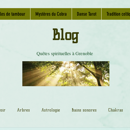
les de tambour
Mystères du Cobra
Danse Tarot
Tradition celti
Blog
Quêtes spirituelles à Grenoble
oir
Arbres
Astrologie
Bains sonores
Chakras