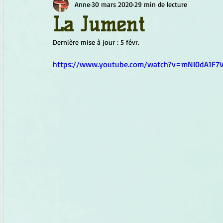
Anne
30 mars 2020
29 min de lecture
Chamanisme
Champignons
Conscience
Continu
La Jument
Dernière mise à jour :
5 févr.
Fleurs
Fleurs de Bach
Géométrie sacrée
Guide
https://www.youtube.com/watch?v=mNI0dA1F7
Objets de pouvoir
Ogham
Petit Peuple
Plantes