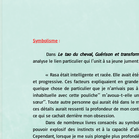
Symbolisme
 :
	Dans 
Le tao du cheval
, 
Guérison et transform
analyse le lien particulier qui l’unit à sa jeune jument
	« Rasa était intelligente et racée. Elle avait été en contact avec les habitudes des humains de manière douce 
et progressive. Ces facteurs expliquaient en grande 
quelque chose de particulier que je n’arrivais pas à
inhabituelle avec cette pouliche’’ m’avoua-t-elle u
sœur’’. Toute autre personne qui aurait été dans le
ces détails aurait ressenti la profondeur de mon cont
ce qui se cachait derrière mon obsession.  
	Dans de nombreux livres consacrés au symbolisme et à l’interprétation des rêves, le cheval est associé au 
pouvoir explosif des instincts et à la capacité d’a
Cependant, lorsque je me suis plongée plus profondém