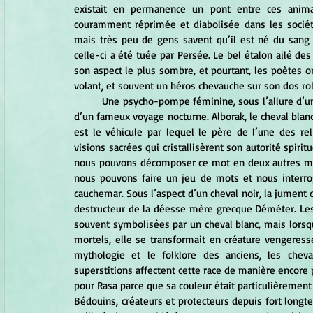
existait en permanence un pont entre ces animau
couramment réprimée et diabolisée dans les société
mais très peu de gens savent qu’il est né du sang
celle-ci a été tuée par Persée. Le bel étalon ailé des
son aspect le plus sombre, et pourtant, les poètes ont
volant, et souvent un héros chevauche sur son dos rob
	Une psycho-pompe féminine, sous l’allure d’une jument, enleva le prophète Mahomet jusqu’au ciel au cours 
d’un fameux voyage nocturne. Alborak, le cheval blan
est le véhicule par lequel le père de l’une des rel
visions sacrées qui cristallisèrent son autorité spiri
nous pouvons décomposer ce mot en deux autres mo
nous pouvons faire un jeu de mots et nous interr
cauchemar. Sous l’aspect d’un cheval noir, la jument de
destructeur de la déesse mère grecque Déméter. Les q
souvent symbolisées par un cheval blanc, mais lorsq
mortels, elle se transformait en créature vengeres
mythologie et le folklore des anciens, les cheva
superstitions affectent cette race de manière encore p
pour Rasa parce que sa couleur était particulièrement 
Bédouins, créateurs et protecteurs depuis fort longtem