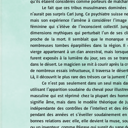
qu’ils étaient considérés comme porteurs de malchan
	Le fait que ces tribus musulmanes dominées par les hommes affichent une peur féroce des chevaux noirs 
n’aurait pas surpris Carl Jung. Ce psychiatre suisse 
mais son expérience l’amène à considérer l’image
féminine qui s’élève de l’inconscient collectif. Jun
dimensions mythiques qui perturbait l’un de ses cli
proche de la mort. Il semblait que le monarque ma
nombreuses tombes éparpillées dans la région. Il 
vierge appartenant à un clan ancestral, mais lorsq
furent exposés à la lumière du jour, ses os se tran
dans le désert. Le magicien se mit à courir après la c
de nombreux essais infructueux, il traversa le désert 
Là, il découvrit le plus rare des trésors car la jument 
	Ce n’est pas seulement dans un seul mais dans trois de ses livres que Jung examine ce rêve en détail, en 
utilisant l’apparition soudaine du cheval pour illustre
masculine qui est réprimé chez la plupart des homm
signifie âme, mais dans le modèle théorique de Ju
indépendante des contrôles de l’intellect et des é
pendant des années et s’éveiller soudainement en 
bonnes relations avec elle, elle devient la muse, sou
ou un inventeur, comme Pégase qui surgit du sang de