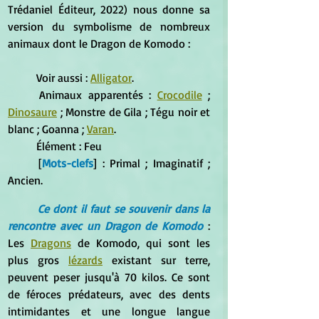
Trédaniel Éditeur, 2022) nous donne sa 
version du symbolisme de nombreux 
animaux dont le Dragon de Komodo :
	Voir aussi : 
Alligator
.
	Animaux apparentés : 
Crocodile
 ; 
Dinosaure
 ; Monstre de Gila ; Tégu noir et 
blanc ; Goanna ; 
Varan
.
	Élément : Feu 
	[
Mots-clefs
] : Primal ; Imaginatif ; 
Ancien.
Ce dont il faut se souvenir dans la 
rencontre avec un Dragon de Komodo
 : 
Les 
Dragons
 de Komodo, qui sont les 
plus gros 
lézards
 existant sur terre, 
peuvent peser jusqu'à 70 kilos. Ce sont 
de féroces prédateurs, avec des dents 
intimidantes et une longue langue 