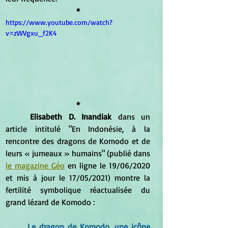
*
https://www.youtube.com/watch?
v=zWVgxu_f2K4
*
Elisabeth D. Inandiak
 dans un 
article intitulé "En Indonésie, à la 
rencontre des dragons de Komodo et de 
leurs « jumeaux » humains" (publié dans 
le magazine Géo
 en ligne le
 19/06/2020 
et mi
s à jour le 17/05/2021) montre la 
fertilité symbolique réactualisée du 
grand lézard de Komodo :
Le dragon de Komodo, une icône 