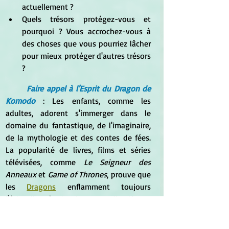
actuellement ?
Quels trésors protégez-vous et 
pourquoi ? Vous accrochez-vous à 
des choses que vous pourriez lâcher 
pour mieux protéger d'autres trésors 
?
Faire appel à l'Esprit du Dragon de 
Komodo
 : Les enfants, comme les 
adultes, adorent s'immerger dans le 
domaine du fantastique, de l'imaginaire, 
de la mythologie et des contes de fées. 
La popularité de livres, films et séries 
télévisées, comme 
Le Seigneur des 
Anneaux
 et 
Game of Thrones
, prouve que 
les 
Dragons
 enflamment toujours 
l'étincelle créatrice de notre collectif. Une 
superbe façon de se brancher sur cette 
énergie, c'est à travers les contes.