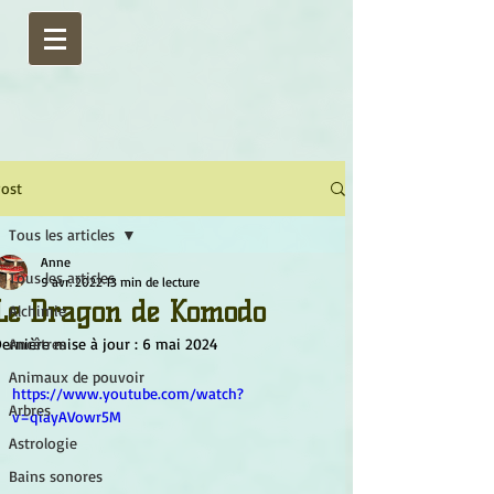
ost
Tous les articles
Anne
Tous les articles
9 avr. 2022
13 min de lecture
Le Dragon de Komodo
Alchimie
ernière mise à jour :
Ancêtres
6 mai 2024
Animaux de pouvoir
https://www.youtube.com/watch?
Arbres
v=qiayAVowr5M
Astrologie
Bains sonores