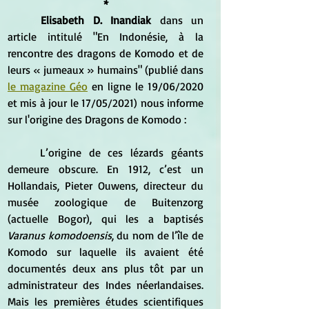
*
Elisabeth D. Inandiak
 dans un 
article intitulé "En Indonésie, à la 
rencontre des dragons de Komodo et de 
leurs « jumeaux » humains" (publié dans 
le magazine Géo
 en ligne le
 19/06/2020 
et mi
s à jour le 17/05/2021) nous informe 
sur l'origine des Dragons de Komodo :
	L’origine de ces lézards géants 
demeure obscure. En 1912, c’est un 
Hollandais, Pieter Ouwens, directeur du 
musée zoologique de Buitenzorg 
(actuelle Bogor), qui les a baptisés 
Varanus komodoensis
, du nom de l’île de 
Komodo sur laquelle ils avaient été 
documentés deux ans plus tôt par un 
administrateur des Indes néerlandaises. 
Mais les premières études scientifiques 