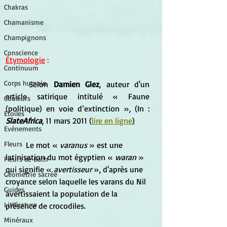
Chakras
Chamanisme
Champignons
Conscience
Étymologie
 :
Continuum
Corps humain
	Selon
 Damien Glez
, auteur d'un 
article satirique intitulé « Faune 
Couleurs
(politique) en voie d’extinction », (In : 
Etoiles
SlateAfrica
,‎ 11 mars 2011 (
lire en ligne
)
Evénements
Fleurs
	Le mot « 
varanus
 » est une 
latinisation du mot égyptien « 
waran
 » 
Fleurs de Bach
qui signifie « 
avertisseur
 », d'après une 
Géométrie sacrée
croyance selon laquelle les varans du Nil 
Guides
avertissaient la population de la 
Littérature
présence de crocodiles.
Minéraux