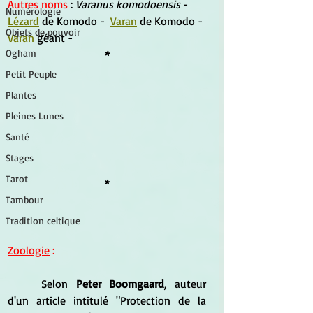
Autres noms 
: 
Varanus komodoensis 
- 
Numérologie
Lézard
 de Komodo -  
Varan
 de Komodo - 
Objets de pouvoir
Varan
 géant -
Ogham
*
Petit Peuple
Plantes
Pleines Lunes
Santé
Stages
Tarot
*
Tambour
Tradition celtique
Zoologie
 :
	Selon
 Peter Boomgaard
, auteur 
d'un article intitulé "Protection de la 