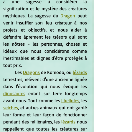
a une sagesse à considérer la 
signification et le mystère des créatures 
mythiques. La sagesse du 
Dragon
 peut 
venir insuffler son feu créateur à nos 
projets et objectifs, et nous aider à 
défendre âprement les trésors qui sont 
les nôtres - les personnes, choses et 
idéaux que nous considérons comme 
inestimables et dignes d'être protégés à 
tout prix.
	Les 
D
ragons
 de Komodo, ou 
lézards
terrestres, relèvent d'une ancienne lignée 
dans l'évolution qui nous évoque les 
dinosaures
 errant sur terre longtemps 
avant nous. Tout comme les 
libellules
, les 
seiches
, et autres animaux qui ont gardé 
leur forme et leur façon de fonctionner 
pendant des millénaires, les 
lézards
 nous 
rappellent que toutes les créatures sur 