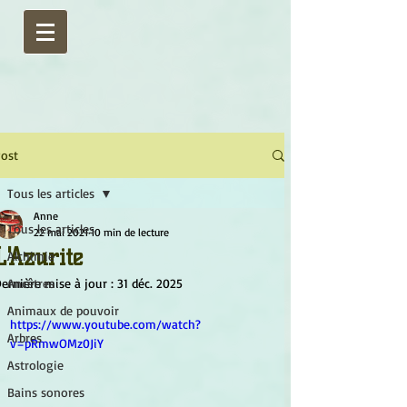
ost
Tous les articles
Anne
Tous les articles
22 mai 2021
10 min de lecture
L'Azurite
Alchimie
ernière mise à jour :
Ancêtres
31 déc. 2025
Animaux de pouvoir
https://www.youtube.com/watch?
Arbres
v=pRmwOMz0JiY
Astrologie
Bains sonores