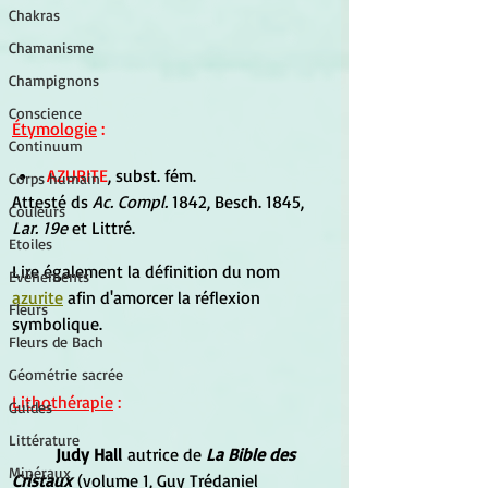
Chakras
Chamanisme
Champignons
Conscience
Étymologie
 :
Continuum
AZURITE
, subst. fém.
Corps humain
Attesté ds 
Ac. Compl.
 1842, Besch. 1845, 
Couleurs
Lar. 19e 
et Littré.
Etoiles
Lire également la définition du nom 
Evénements
azurite
 afin d'amorcer la réflexion 
Fleurs
symbolique.
Fleurs de Bach
Géométrie sacrée
Lithothérapie
 :
Guides
Littérature
Judy Hall
 autrice de 
La Bible des 
Minéraux
Cristaux 
(volume 1, Guy Trédaniel 