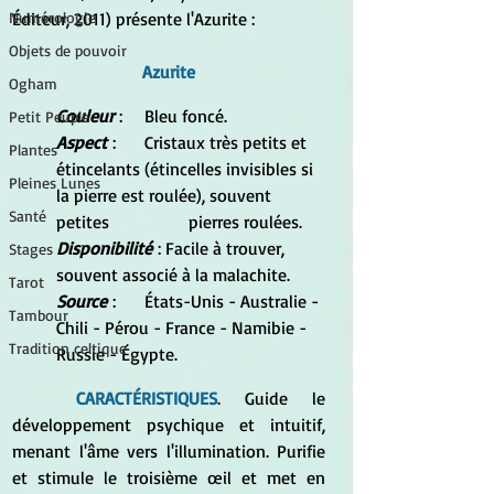
Éditeur, 2011) présente l'Azurite :
Numérologie
Objets de pouvoir
Azurite
Ogham
Couleur
 : 	Bleu foncé.
Petit Peuple
Aspect
 : 	Cristaux très petits et 
Plantes
étincelants (étincelles invisibles si 
Pleines Lunes
la pierre est roulée), souvent 
Santé
petites 		pierres roulées.
Disponibilité
 : Facile à trouver, 
Stages
souvent associé à la malachite.
Tarot
Source
 :	États-Unis - Australie - 
Tambour
Chili - Pérou - France - Namibie - 
Tradition celtique
Russie - Égypte.
CARACTÉRISTIQUES
. Guide le 
développement psychique et intuitif, 
menant l'âme vers l'illumination. Purifie 
et stimule le troisième œil et met en 