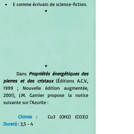
E comme écrivain de science-fiction.
*
*
	Dans
 Propriétés énergétiques des 
pierres et des cristaux
 (Éditions A.C.V., 
1999 ; Nouvelle édition augmentée, 
2001), J.M. Garnier propose la notice 
suivante sur l'Azurite :
Chimie
 :	Cu3 (OH2) (CO3)2								
Dureté
 : 3,5 - 4