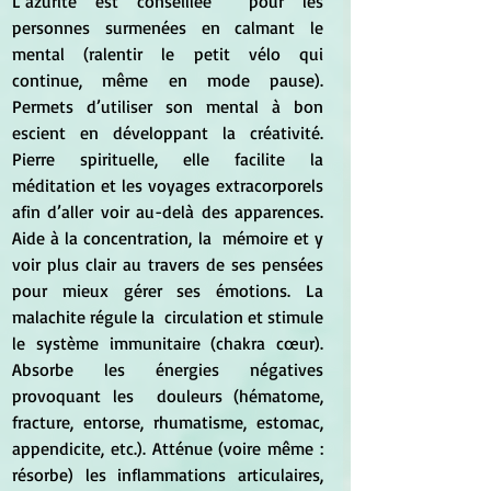
L’azurite est conseillée  pour les 
personnes surmenées en calmant le 
mental (ralentir le petit vélo qui 
continue, même en mode pause).  
Permets d’utiliser son mental à bon 
escient en développant la créativité. 
Pierre spirituelle, elle facilite la  
méditation et les voyages extracorporels 
afin d’aller voir au-delà des apparences. 
Aide à la concentration, la  mémoire et y 
voir plus clair au travers de ses pensées 
pour mieux gérer ses émotions. La 
malachite régule la  circulation et stimule 
le système immunitaire (chakra cœur). 
Absorbe les énergies négatives 
provoquant les  douleurs (hématome, 
fracture, entorse, rhumatisme, estomac, 
appendicite, etc.). Atténue (voire même :  
résorbe) les inflammations articulaires, 