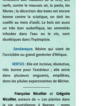
nerfs, contre le mauvais air, la peste, les 
fièvres ; la décoction des baies est encore 
bonne contre la sciatique, on doit les 
cueillir au mois d'août. Le bois est aussi 
un très bon sudorifique, les sommités 
infusées dans l'eau ou le vin, sont 
diurétiques dans l'hydropisie.
Sandaraque
. Résine qui vient de 
l'occicèdre ou grand genévrier d'Afrique.
VERTUS
 : Elle est incisive, résolutive, 
très bonne pour l'extérieur ; elle entre 
dans plusieurs onguents, emplâtres, 
dons les pilules expectorantes de Bêcher.
	Françoise Nicollier 
et 
Grégoire 
Nicollier
, auteurs de « Les plantes dans 
la vie quotidienne à Bagnes : noms 