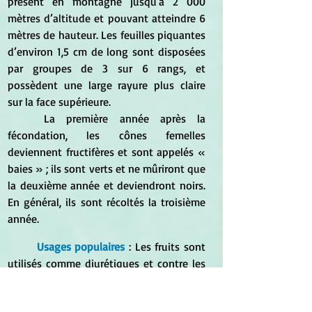
présent en montagne jusqu'à 2 000 
mètres d’altitude et pouvant atteindre 6 
mètres de hauteur. Les feuilles piquantes 
d’environ 1,5 cm de long sont disposées 
par groupes de 3 sur 6 rangs, et 
possèdent une large rayure plus claire 
sur la face supérieure. 
	La première année après la 
fécondation, les cônes femelles 
deviennent fructifères et sont appelés « 
baies » ; ils sont verts et ne mûriront que 
la deuxième année et deviendront noirs. 
En général, ils sont récoltés la troisième 
année. 
Usages populaires
 : Les fruits sont 
utilisés comme diurétiques et contre les 
rhumatismes en infusion en Alsace et 
dans le département des Vosges : « Pour 