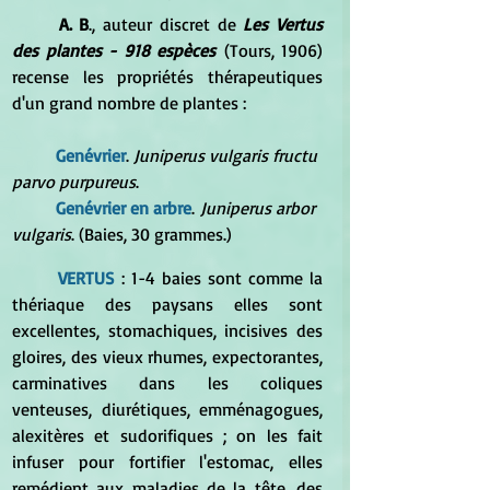
	A. B
., auteur discret de 
Les Vertus 
des plantes - 918 espèces
 (Tours, 1906) 
recense les propriétés thérapeutiques 
d'un grand nombre de plantes :
Genévrier
. 
Juniperus vulgaris fructu 
parvo purpureus
. 
Genévrier en arbre
.
 Juniperus arbor 
vulgaris
. (Baies, 30 grammes.) 
VERTUS
 : 1-4 baies sont comme la 
thériaque des paysans elles sont 
excellentes, stomachiques, incisives des 
gloires, des vieux rhumes, expectorantes, 
carminatives dans les coliques 
venteuses, diurétiques, emménagogues, 
alexitères et sudorifiques ; on les fait 
infuser pour fortifier l'estomac, elles 
remédient aux maladies de la tête, des 