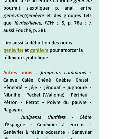
rapport à -
i
- accentué. La forme 
genièvre 
pourrait s'expliquer p. anal. entre 
genévrier/genièvre 
et des groupes tels 
que 
lévrier/lièvre, FEW 
t. 5, p. 76a ; 
v. 
aussi Fouché, p. 281.
Lire aussi la définition des noms 
genévrier
 et 
genièvre
 pour amorcer la 
réflexion symbolique.
Autres noms
 : 
Juniperus communis
 - 
Calève - Calée - Chèné - Gnèbre - Grassi - 
Hènebrié - Jéjé - Jénouaf - Jugnouré - 
Nibrilhé - Pecket (Wallonie) - Përtrieu - 
Pétron - Pétrot - Poivre du pauvre - 
Ragayou.
Juniperus
 thurifera 
- Cèdre 
d'Espagne - Genévrier à encens - 
Genévrier à résine odorante - Genévrier 