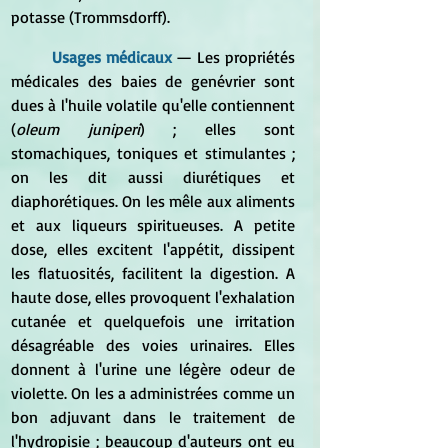
potasse (Trommsdorff).
	Usages médicaux 
— L
es propriétés 
médicales des baies de genévrier sont 
dues à l'huile volatile qu'elle contiennent 
(
oleum juniperi
) ; elles sont 
stomachiques, toniques et stimulantes ; 
on les dit aussi diurétiques et 
diaphorétiques. On les mêle aux aliments 
et aux liqueurs spiritueuses. A petite 
dose, elles excitent l'appétit, dissipent 
les flatuosités, facilitent la digestion. A 
haute dose, elles provoquent l'exhalation 
cutanée et quelquefois une irritation 
désagréable des voies urinaires. Elles 
donnent à l'urine une légère odeur de 
violette. On les a administrées comme un 
bon adjuvant dans le traitement de 
l'hydropisie ; beaucoup d'auteurs ont eu 