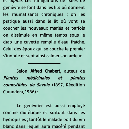
et 
alpina.
 Les fumigations de baies de 
genièvre se font dans les lits où dorment 
les rhumatisants chroniques ; on les 
pratique aussi dans le lit où vont se 
coucher les nouveaux mariés et parfois 
on dissimule en même temps sous le 
drap une cuvette remplie d'eau fraîche. 
Celui des époux qui se couche le premier 
s'inonde et sent ainsi calmer son ardeur.
	Selon 
Alfred Chabert
, auteur de 
Plantes médicinales et plantes 
comestibles de Savoie
 (1897, Réédition 
Curandera, 1986) :
	Le genévrier est aussi employé 
comme diurétique et surtout dans les 
hydropisies ; tantôt le malade boit du vin 
blanc dans lequel aura macéré pendant 