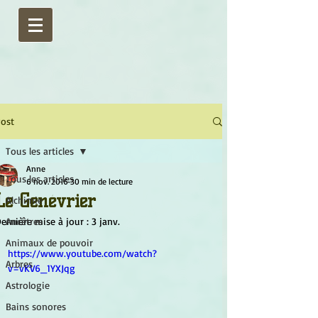
ost
Tous les articles
Anne
Tous les articles
6 nov. 2016
30 min de lecture
Le Genévrier
Alchimie
ernière mise à jour :
Ancêtres
3 janv.
Animaux de pouvoir
https://www.youtube.com/watch?
Arbres
v=vKV6_1YXJqg
Astrologie
Bains sonores