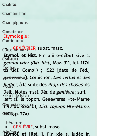
Chakras
Chamanisme
Champignons
Conscience
Étymologie
 :
Continuum
GENÉVRIER
, subst. masc. 
Corps humain
Étymol. et Hist.
 Fin xiii e-début xive s. 
Couleurs
gennouvrier (Bib. hist
., Maz. 311, fol. 117d 
Etoiles
ds Gdf. Compl.) ; 1522 [date de l'éd.] 
genevrier
 (J. Corbichon, 
Des vertus et des 
Evénements
herbes
, à la suite des 
Prop. des choses
, ds 
Fleurs
Delb. Notes mss). Dér. de 
genièvre 
; suff. -
Fleurs de Bach
ier*; cf. le topon. Genevreres Hte-Marne 
Géométrie sacrée
1147 (A. Roserot, 
Dict. topogr. Hte-Marne
, 
1903, p. 77a).
Guides
Littérature
GENIÈVRE
, subst. masc.
Minéraux
Étymol. et Hist. 1. 
Fin xie s. judéo-fr. 