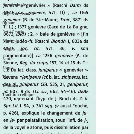
jenevre 
« genévrier » (Raschi 
Darm. 
ds 
Numérologie
DEAF, s.v. geneivre, 
471, 11) ; 
ca 
1165 
Objets de pouvoir
geneivre 
(B. de Ste-Maure, 
Troie, 
3871 ds 
Ogham
T.-L.) ; 1377 genievre (Gace de La Buigne, 
Petit Peuple
8673, 
ibid.
) ; 
2. 
« baie de genièvre » [fin 
xie s. judéo-fr. (Raschi 
Blondh. 
I, 603a ds 
Plantes
DEAF, loc. cit. 
471, 36, 
v. 
son 
Pleines Lunes
commentaire)] 
ca 
1256 
genoivre 
(A. de 
Santé
Sienne, 
Rég. du corps, 
157, 14 et 15 ds T.-
Stages
L.). Du lat. class. 
juniperus 
« genévrier » 
devenu *
jeniperus (cf. 
b. lat. 
ziniperus, 
lat. 
Tarot
des gl. 
giniperus CGL 
535, 21, 
geniperus, 
Tambour
id. 
607, 9 ds 
TLL s.v., 
662, 44-46). 
DEAF 
Tradition celtique
470, reprenant l'hyp. de J. Brüch ds 
Z. fr. 
Spr. Lit. 
t. 54, p. 341 
sqq. (v. 
aussi Fouché, 
p. 426), explique le changement de 
ju
- 
en 
je
- par palatalisation, sous l'infl. de 
j
-, 
de la voyelle atone, puis dissimilation par 