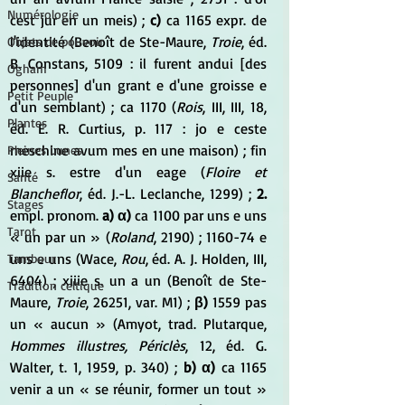
Numérologie
cest jur en un meis) ; 
c) 
ca 1165 expr. de 
l'identité (Benoît de Ste-Maure, 
Troie
, éd. 
Objets de pouvoir
B. Constans, 5109 : il furent andui [des 
Ogham
personnes] d'un grant e d'une groisse e 
Petit Peuple
d'un semblant) ; ca 1170 (
Rois
, III, III, 18, 
Plantes
éd. E. R. Curtius, p. 117 : jo e ceste 
meschine avum mes en une maison) ; fin 
Pleines Lunes
xiie s. estre d'un eage (
Floire et 
Santé
Blancheflor
, éd. J.-L. Leclanche, 1299) ; 
2.
Stages
empl. pronom. 
a) α)
 ca 1100 par uns e uns 
Tarot
« un par un » (
Roland
, 2190) ; 1160-74 e 
uns e uns (Wace, 
Rou
, éd. A. J. Holden, III, 
Tambour
6404) ; xiiie s. un a un (Benoît de Ste-
Tradition celtique
Maure, 
Troie
, 26251, var. M1) ; 
β) 
1559 pas 
un « aucun » (Amyot, trad. Plutarque, 
Hommes illustres, Périclès
, 12, éd. G. 
Walter, t. 1, 1959, p. 340) ; 
b) α)
 ca 1165 
venir a un « se réunir, former un tout » 