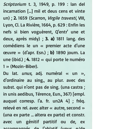
Scriptorium
 t. 3, 1949, p. 199 : lan del 
incarnation [...] mil et deus cens et vinte 
un) ; 
2. 
1659 (Scarron, 
Virgile travesti
, VIII, 
Lyon, Cl. La Rivière, 1664, p. 629 : Enfin les 
nefs si bien voguèrent, Q'entr' une et 
deux, après midy) ;
 3. a)
 1811 lang. des 
comédiens le un « premier acte d'une 
œuvre » (d'apr. Esn.) ; 
b) 
1890 journ. La 
une (ibid.) ; 
4.
 1812 « qui porte le numéro 
1 » (Mozin-Biber). 
Du lat. 
unus,
 adj. numéral « un », 
d'ordinaire au sing., au plur. avec des 
subst. qui n'ont pas de sing. (una castra ; 
in unis aedibus, Térence, Eun., 367) [empl. 
auquel corresp. l'a. fr. un2A 4] ; fréq. 
relevé en rel. avec alter « autre, second » 
(una ex parte ... altera ex parte) et constr. 
avec un génitif partitif ou de, ex 
accompagnés de l'ablatif (unus e/de 