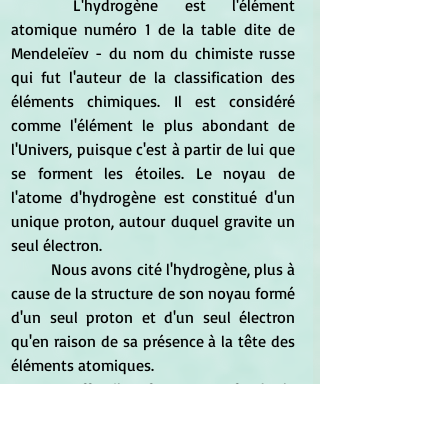
	L'hydrogène est l'élément 
atomique numéro 1 de la table dite de 
Mendeleïev - du nom du chimiste russe 
qui fut l'auteur de la classification des 
éléments chimiques. Il est considéré 
comme l'élément le plus abondant de 
l'Univers, puisque c'est à partir de lui que 
se forment les étoiles. Le noyau de 
l'atome d'hydrogène est constitué d'un 
unique proton, autour duquel gravite un 
seul électron.
	Nous avons cité l'hydrogène, plus à 
cause de la structure de son noyau formé 
d'un seul proton et d'un seul électron 
qu'en raison de sa présence à la tête des 
éléments atomiques.
	En effet, il ne faut pas confondre le 
1 de l'unité et du tout et le premier 
chiffre qui commence une énumération. 