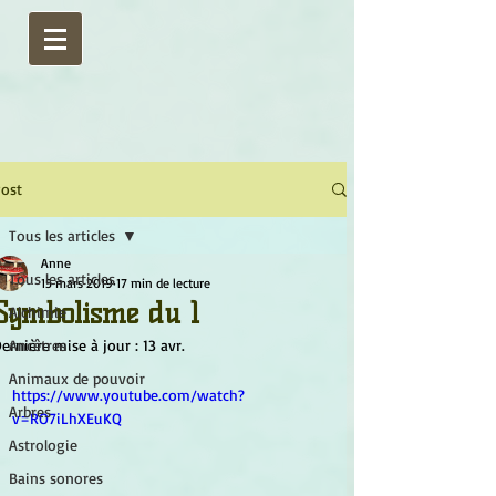
ost
Tous les articles
Anne
Tous les articles
15 mars 2019
17 min de lecture
Symbolisme du 1
Alchimie
ernière mise à jour :
Ancêtres
13 avr.
Animaux de pouvoir
https://www.youtube.com/watch?
Arbres
v=RO7iLhXEuKQ
Astrologie
Bains sonores