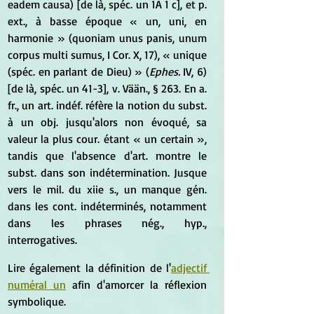
eadem causa) [de là, spéc. un 1A 1 c], et p. 
ext., à basse époque « un, uni, en 
harmonie » (quoniam unus panis, unum 
corpus multi sumus, I Cor. X, 17), « unique 
(spéc. en parlant de Dieu) » (
Ephes.
 IV, 6) 
[de là, spéc. un 41-3], v. Vään., § 263. En a. 
fr., un art. indéf. réfère la notion du subst. 
à un obj. jusqu'alors non évoqué, sa 
valeur la plus cour. étant « un certain », 
tandis que l'absence d'art. montre le 
subst. dans son indétermination. Jusque 
vers le mil. du xiie s., un manque gén. 
dans les cont. indéterminés, notamment 
dans les phrases nég., hyp., 
interrogatives.
Lire également la définition de l'
adjectif 
numéral un
 afin d'amorcer la réflexion 
symbolique.