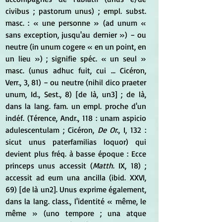
civibus ; pastorum unus) ; empl. subst. 
masc. : « une personne » (ad unum « 
sans exception, jusqu'au dernier ») − ou 
neutre (in unum cogere « en un point, en 
un lieu ») ; signifie spéc. « un seul » 
masc. (unus adhuc fuit, cui ... Cicéron, 
Verr., 3, 81) − ou neutre (nihil dico praeter 
unum, Id., Sest., 8) [de là, un3] ; de là, 
dans la lang. fam. un empl. proche d'un 
indéf. (Térence, Andr., 118 : unam aspicio 
adulescentulam ; Cicéron, 
De Or
., I, 132 : 
sicut unus paterfamilias loquor) qui 
devient plus fréq. à basse époque : Ecce 
princeps unus accessit (
Matth
. IX, 18) ; 
accessit ad eum una ancilla (ibid. XXVI, 
69) [de là un2]. Unus exprime également, 
dans la lang. class., l'identité « même, le 
même » (uno tempore ; una atque 