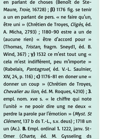
en parlant de choses (Benoît de Ste-
Maure, 
Troie
, 16728) ; 
β) 
1176 fig. se tenir 
a un en parlant de pers. « ne faire qu'un, 
être uni » (Chrétien de Troyes, 
Cligès
, éd. 
A. Micha, 2793) ; 1180-90 estre a un de 
(aucune rien) « être d'accord pour » 
(Thomas,
 Tristan
, fragm. Sneyd1, éd. B. 
Wind, 367) ; 
γ) 
1532 ce m'est tout ung « 
cela m'est indifférent, peu m'importe » 
(Rabelais, 
Pantagruel
, éd. V.-L. Saulnier, 
XIV, 24, p. 116) ; 
c)
 1176-81 en doner une « 
donner un coup » (Chrétien de Troyes,
Chevalier au lion
, éd. M. Roques, 4210) ; 
3
. 
empl. nom. xve s. « le chiffre qui note 
l'unité » ne pooir dire ung ne deux « 
perdre la parole par l'émotion » (
Myst. St 
Clément
, 137 b ds T.-L., s.v. deus) ; 1718 un 
un (Ac.). 
B.
 Empl. ordinal 
1.
 1222, janv. St-
Omer (
Charte
, éd. M. Gysseling ds