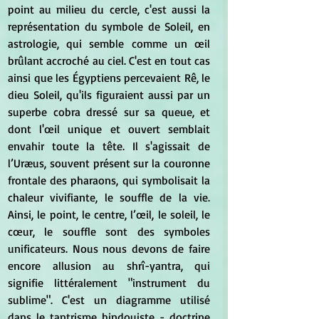
point au milieu du cercle, c'est aussi la 
représentation du symbole de Soleil, en 
astrologie, qui semble comme un œil 
brûlant accroché au ciel. C'est en tout cas 
ainsi que les Égyptiens percevaient Rê, le 
dieu Soleil, qu'ils figuraient aussi par un 
superbe cobra dressé sur sa queue, et 
dont l'œil unique et ouvert semblait 
envahir toute la tête. Il s'agissait de 
l’Uræus, souvent présent sur la couronne 
frontale des pharaons, qui symbolisait la 
chaleur vivifiante, le souffle de la vie. 
Ainsi, le point, le centre, l’œil, le soleil, le 
cœur, le souffle sont des symboles 
unificateurs. Nous nous devons de faire 
encore allusion au shrî-yantra, qui 
signifie littéralement "instrument du 
sublime". C'est un diagramme utilisé 
dans le tantrisme hindouiste - doctrine 