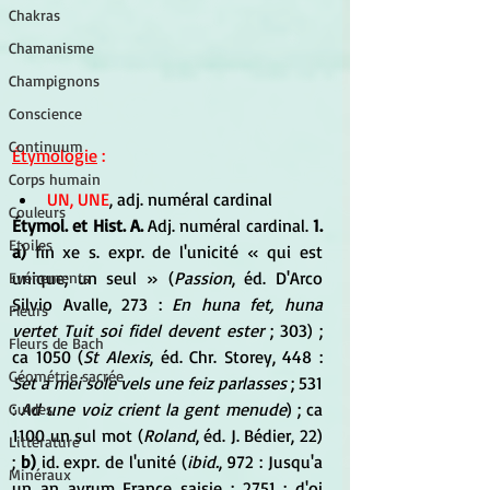
Chakras
Chamanisme
Champignons
Conscience
Continuum
Étymologie
 :
Corps humain
UN, UNE
, adj. numéral cardinal 
Couleurs
Étymol. et Hist. A.
 Adj. numéral cardinal. 
1. 
Etoiles
a)
 fin xe s. expr. de l'unicité « qui est 
unique; un seul » (
Passion
, éd. D'Arco 
Evénements
Silvio Avalle, 273 : 
En huna fet, huna 
Fleurs
vertet Tuit soi fidel devent ester
 ; 303) ; 
Fleurs de Bach
ca 1050 (
St Alexis
, éd. Chr. Storey, 448 : 
Géométrie sacrée
Set a mei sole vels une feiz parlasses 
; 531 
: 
Ad une voiz crient la gent menude
) ; ca 
Guides
1100 un sul mot (
Roland
, éd. J. Bédier, 22) 
Littérature
; 
b)
 id. expr. de l'unité (
ibid.
, 972 : Jusqu'a 
Minéraux
un an avrum France saisie ; 2751 : d'oi 