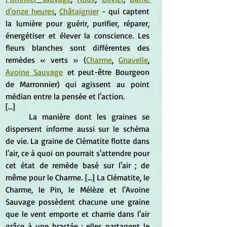
d'onze heures
, 
Châtaignier
 - qui captent 
la lumière pour guérir, purifier, réparer, 
énergétiser et élever la conscience. Les 
fleurs blanches sont différentes des 
remèdes 
« verts » (
Charme
, 
Gnavelle
, 
Avoine Sauvage
 et peut-être Bourgeon 
de Marronnier) qui agissent au point 
médian entre la pensée et l'action.
[...] 
	La manière dont les graines se 
dispersent informe aussi sur le schéma 
de vie. La graine de Clématite flotte dans 
l'air, ce à quoi on pourrait s'attendre pour 
cet état de remède basé sur l'air ; de 
même pour le Charme. [...] La Clématite, le 
Charme, le Pin, le Mélèze et l'Avoine 
Sauvage possèdent chacune une graine 
que le vent emporte et charrie dans l'air 
grâce à une bractée : elles partagent le 