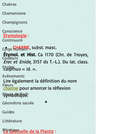
Chakras
Chamanisme
Champignons
Conscience
Étymologie
 :
Continuum
CHARME
, subst. masc. 
Corps humain
Étymol. et Hist.
 Ca 1170 (Chr. de Troyes, 
Couleurs
Erec et Enide
, 3157 ds T.-L.). Du lat. class. 
Etoiles
carpĭnus
 « id. ».
Evénements
Lire également la définition du nom 
Fleurs
charme
 pour amorcer la réflexion 
Fleurs de Bach
symbolique.
*
Géométrie sacrée
Guides
Littérature
Minéraux
La Gestuelle de la Plante
 :