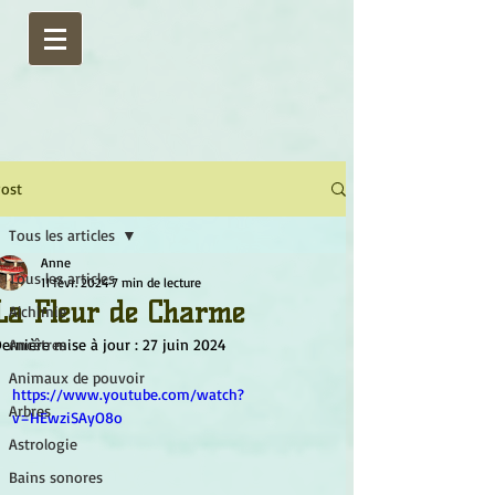
ost
Tous les articles
Anne
Tous les articles
11 févr. 2024
7 min de lecture
La Fleur de Charme
Alchimie
ernière mise à jour :
Ancêtres
27 juin 2024
Animaux de pouvoir
https://www.youtube.com/watch?
Arbres
v=HEwziSAyO8o
Astrologie
Bains sonores