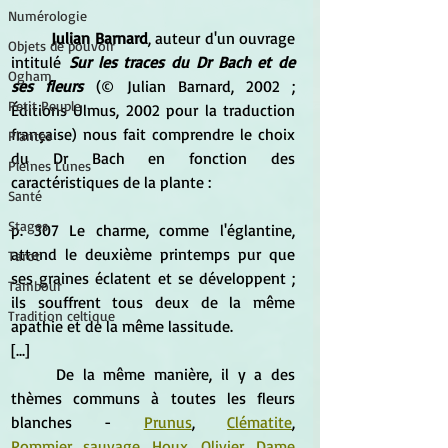
Numérologie
Julian Barnard
, auteur d'un ouvrage 
Objets de pouvoir
intitulé
Sur les traces du Dr Bach et de 
Ogham
ses fleurs
(© Julian Barnard, 2002 ; 
Petit Peuple
Éditions Ulmus, 2002 pour la traduction 
française) nous fait comprendre le choix 
Plantes
du Dr Bach en fonction des 
Pleines Lunes
caractéristiques de la plante :
Santé
Stages
p. 307 Le charme, comme l'églantine, 
attend le deuxième printemps pur que 
Tarot
ses graines éclatent et se développent ; 
Tambour
ils souffrent tous deux de la même 
Tradition celtique
apathie et de la même lassitude.
[...]
	De la même manière, il y a des 
thèmes communs à toutes les fleurs 
blanches - 
Prunus
, 
Clématite
, 
Pommier
sauvage
, 
Houx
, 
Olivier
, 
Dame 