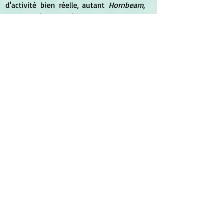
d'activité bien réelle, autant 
Hornbeam
, 
dans son état dit négatif, est une fatigue 
imaginaire à l'idée de commencer une 
tâche et nous doutons alors de pouvoir 
la mener à bien ; c'est la raison de son 
appartenance au groupe d'incertitude.
	Cette lassitude, qui peut apparaître 
au début d'une semaine, au début dune 
journée, se manifeste à l'idée de démarrer 
et cesse dès que nous nous sommes mis 
à entreprendre ce que nous désirions. 
Elle est aussi sélective, c'est-à-dire que 
certaines tâches nous ennuient, que ce 
soit des tâches ménagères, pour certains 
faire les courses, ou réviser des leçons, ou 
apprendre certaines matières pour 
d'autres, ou bien encore effectuer des 
démarches administratives ou mettre 
nos papiers, notre comptabilité à jour ou 