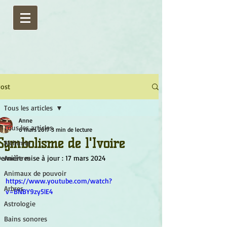
ost
Tous les articles
Anne
Tous les articles
6 mars 2017
3 min de lecture
Symbolisme de l'Ivoire
Alchimie
ernière mise à jour :
Ancêtres
17 mars 2024
Animaux de pouvoir
https://www.youtube.com/watch?
Arbres
v=BNBY9zy5lE4
Astrologie
Bains sonores