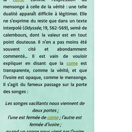
mensonge à celle de la vérité : une telle 
dualité apparaît difficile à légitimer. Elle 
ne s'exprime du reste que dans un texte 
interpolé (
Odyssée
, 19, 562-569), semé de 
calembours, dont la valeur est en tout 
point douteuse. Il n'en a pas moins été 
souvent cité et abondamment 
commenté... Il est vain de vouloir 
expliquer en disant que la 
corne
 est 
transparente, comme la vérité, et que 
l'ivoire est opaque, comme le mensonge. 
Il s'agit du fameux passage sur la porte 
des songes :
Les songes vacillants nous viennent de 
deux portes ;
l'une est fermée de 
corne
 ; l'autre est 
fermée d'ivoire ;
quand un songe nous vient par l'ivoire 