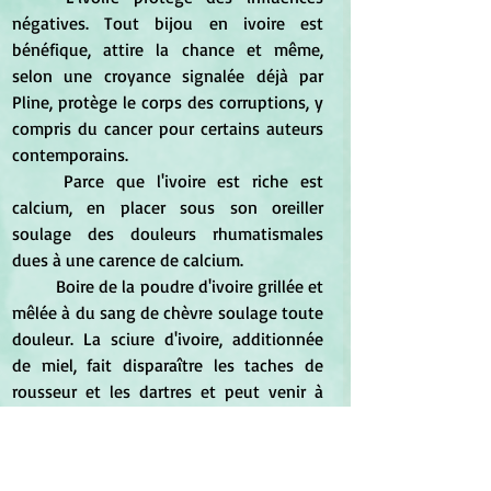
négatives. Tout bijou en ivoire est 
bénéfique, attire la chance et même, 
selon une croyance signalée déjà par 
Pline, protège le corps des corruptions, y 
compris du cancer pour certains auteurs 
contemporains.
	Parce que l'ivoire est riche est 
calcium, en placer sous son oreiller 
soulage des douleurs rhumatismales 
dues à une carence de calcium.
	Boire de la poudre d'ivoire grillée et 
mêlée à du sang de chèvre soulage toute 
douleur. La sciure d'ivoire, additionnée 
de miel, fait disparaître les taches de 
rousseur et les dartres et peut venir à 
bout d'un panaris.
	En Bretagne, au siècle dernier, en 
cas de  « chute de l'estomac », on 