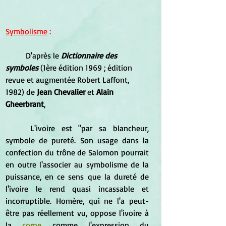
Symbolisme
 :
	D'après le 
Dictionnaire des 
symboles
 (1ère édition 1969 ; édition 
revue et augmentée Robert Laffont, 
1982) de 
Jean Chevalier
 et 
Alain 
Gheerbrant
, 
	L'ivoire est "par sa blancheur, 
symbole de pureté. Son usage dans la 
confection du trône de Salomon pourrait 
en outre l'associer au symbolisme de la 
puissance, en ce sens que la dureté de 
l'ivoire le rend quasi incassable et 
incorruptible. Homère, qui ne l'a peut-
être pas réellement vu, oppose l'ivoire à 
la 
corne
 comme l'expression du 