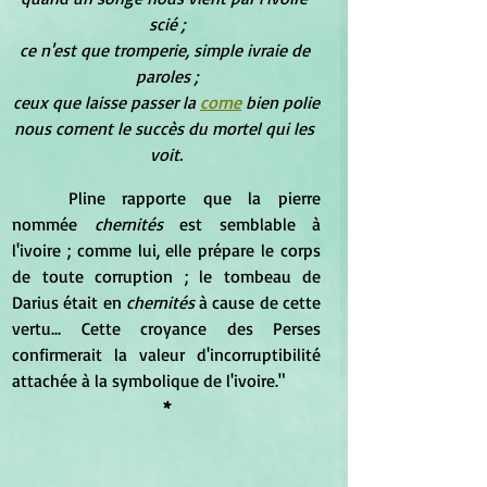
scié ;
ce n'est que tromperie, simple ivraie de 
paroles ;
ceux que laisse passer la 
corne
 bien polie
nous cornent le succès du mortel qui les 
voit.
	Pline rapporte que la pierre 
nommée 
chernités
 est semblable à 
l'ivoire ; comme lui, elle prépare le corps 
de toute corruption ; le tombeau de 
Darius était en 
chernités
 à cause de cette 
vertu... Cette croyance des Perses 
confirmerait la valeur d'incorruptibilité 
attachée à la symbolique de l'ivoire."
*