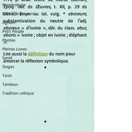
Numérologie
Époq. nat.
 ds 
Œuvres
, t. XII, p. 29 ds 
Littré). Empr. au lat. vulg. *
 eboreum
, 
Objets de pouvoir
substantivation du neutre de l'adj. 
Ogham
eboreus
 « d'ivoire », dér. du class. 
ebur, 
Petit Peuple
eboris
 « ivoire ; objet en ivoire ; éléphant 
Plantes
».
Pleines Lunes
Lire aussi la 
définition
 du nom pour 
Santé
amorcer la réflexion symbolique.
Stages
*
Tarot
Tambour
Tradition celtique
*