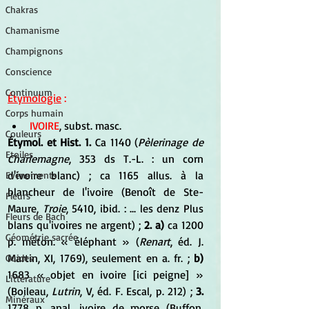
Chakras
Chamanisme
Champignons
Conscience
Continuum
Étymologie
 :
Corps humain
IVOIRE
, subst. masc. 
Couleurs
Étymol. et Hist. 1.
 Ca 1140 (
Pèlerinage de 
Etoiles
Charlemagne
, 353 ds T.-L. : un corn 
d'ivoire blanc) ; ca 1165 allus. à la 
Evénements
blancheur de l'ivoire (Benoît de Ste-
Fleurs
Maure, 
Troie
, 5410, ibid. : ... les denz Plus 
Fleurs de Bach
blans qu'ivoires ne argent) ;
 2. a)
 ca 1200 
Géométrie sacrée
p. méton. « éléphant » (
Renart
, éd. J. 
Martin, XI, 1769), seulement en a. fr. ;
 b) 
Guides
1683 « objet en ivoire [ici peigne] » 
Littérature
(Boileau,
 Lutrin
, V, éd. F. Escal, p. 212) ; 
3.
Minéraux
1778 p. anal. ivoire de morse (Buffon, 