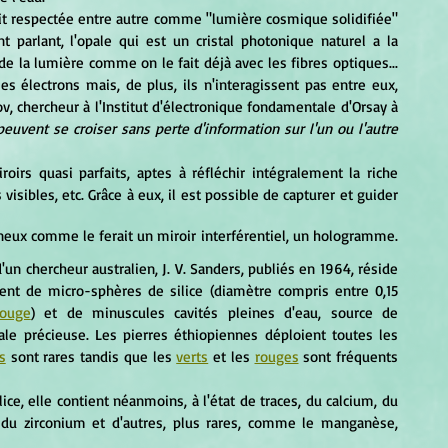
t parlant, l'opale qui est un cristal photonique naturel a la 
e la lumière comme on le fait déjà avec les fibres optiques... 
 électrons mais, de plus, ils n'interagissent pas entre eux, 
, chercheur à l'Institut d'électronique fondamentale d'Orsay à 
euvent se croiser sans perte d'information sur l'un ou l'autre 
visibles, etc. Grâce à eux, il est possible de capturer et guider 
ent de micro-sphères de silice (diamètre compris entre 0,15 
rouge
) et de minuscules cavités pleines d'eau, source de 
 dans l'opale précieuse. Les pierres éthiopiennes déploient toutes les 
s
 sont rares tandis que les 
verts
 et les 
rouges
 sont fréquents 
	Si la composition principale de l'opale est la silice, elle contient néanmoins, à l'état de traces, du calcium, du 
 du zirconium et d'autres, plus rares, comme le manganèse, 