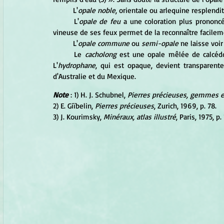
	L'
opale noble
, orientale ou arlequine resplendi
	L'
opale de feu
 a une coloration plus prononcé
vineuse de ses feux permet de la reconnaître facilem
	L'
opale commune
 ou 
semi-opale 
ne laisse voi
	Le 
cacholong
 est une opale mêlée de calcédoi
L'
hydrophane
, qui est opaque, devient transparente
d'Australie et du Mexique.
Note
 : 1) H. J. Schubnel, 
Pierres précieuses, gemmes e
2) E. Giïbelin, 
Pierres précieuses
, Zurich, 1969, p. 78.
3) J. Kourimsky, 
Minéraux, atlas illustré
, Paris, 1975, p.