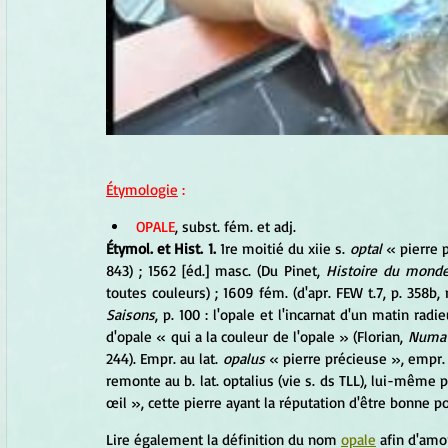
Étymologie
 :
OPALE
, subst. fém. et adj. 
Étymol. et Hist. 1. 
1re moitié du xiie s. 
optal
 « pierre 
843) ; 1562 [éd.] masc. (Du Pinet, 
Histoire du mond
toutes couleurs) ; 1609 fém. (d'apr. FEW t.7, p. 358b, 
Saisons
, p. 100 : l'opale et l'incarnat d'un matin radi
d'opale « qui a la couleur de l'opale » (Florian,
 Numa 
244). Empr. au lat. 
opalus
 « pierre précieuse », empr. pa
remonte au b. lat. optalius (vie s. ds TLL), lui-même prob
œil », cette pierre ayant la réputation d'être bonne pou
Lire également la définition du nom 
opale
 afin d'amo