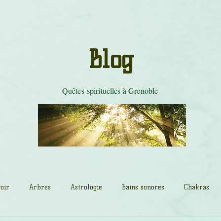
les de tambour
Mystères du Cobra
Danse Tarot
Tradition celti
Blog
Quêtes spirituelles à Grenoble
oir
Arbres
Astrologie
Bains sonores
Chakras