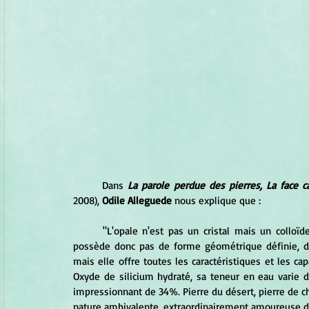
	Dans 
La parole perdue des pierres, La face 
2008), 
Odile Alleguede
 nous explique que : 
	"L'opale n'est pas un cristal mais un colloïde, c'est-à-dire une sorte de pâte de silice solidifiée. Elle ne 
possède donc pas de forme géométrique définie, d'o
mais elle offre toutes les caractéristiques et les cap
Oxyde de silicium hydraté, sa teneur en eau varie de
impressionnant de 34%. Pierre du désert, pierre de 
nature ambivalente, extraordinairement amoureuse de