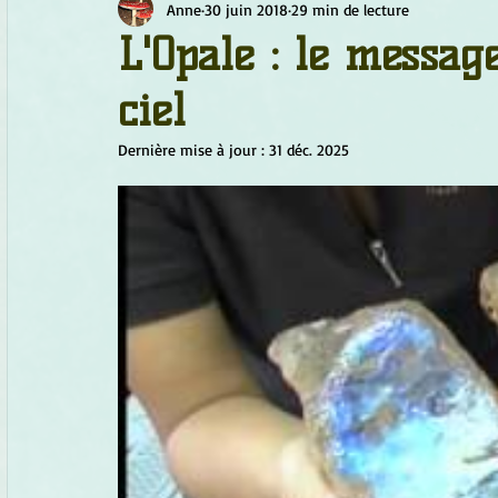
Anne
30 juin 2018
29 min de lecture
Chamanisme
Champignons
Conscience
Continu
L'Opale : le messag
ciel
Fleurs
Fleurs de Bach
Géométrie sacrée
Guide
Dernière mise à jour :
31 déc. 2025
Objets de pouvoir
Ogham
Petit Peuple
Plantes