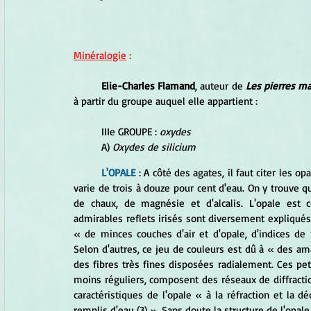
Minéralogie
 :
Elie-Charles Flamand
, auteur de 
Les pierres m
à partir du groupe auquel elle appartient :
	IIIe GROUPE : 
oxydes 
	A) 
Oxydes de silicium
L'OPALE 
: A côté des agates, il faut citer les o
varie de trois à douze pour cent d'eau. On y trouve q
de chaux, de magnésie et d'alcalis. L'opale est col
admirables reflets irisés sont diversement expliqués 
« de minces couches d'air et d'opale, d'indices de ré
Selon d'autres, ce jeu de couleurs est dû à « des am
des fibres très fines disposées radialement. Ces peti
moins réguliers, composent des réseaux de diffraction
caractéristiques de l'opale « à la réfraction et la 
remplis d'eau (3) ». Sans doute la structure de l'opale