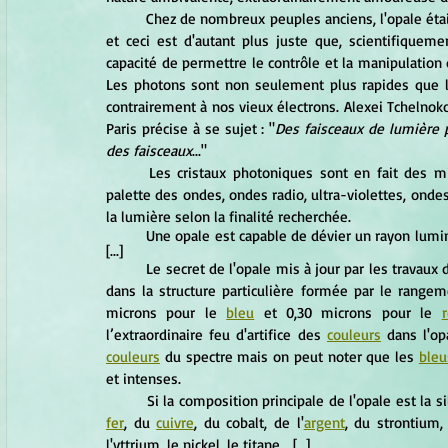
	Chez de nombreux peuples anciens, l'opale était respectée entre autre comme "lumière cosmique solidifiée" 
et ceci est d'autant plus juste que, scientifiquemen
capacité de permettre le contrôle et la manipulation d
Les photons sont non seulement plus rapides que les
contrairement à nos vieux électrons. Alexei Tchelnokov
Paris précise à se sujet : "
Des faisceaux de lumière p
des faisceaux
..."
	Les cristaux photoniques sont en fait des miroirs quasi parfaits, aptes à réfléchir intégralement la riche 
palette des ondes, ondes radio, ultra-violettes, ondes 
la lumière selon la finalité recherchée.
	Une opale est capable de dévier un rayon lumineux comme le ferait un miroir interférentiel, un hologramme. 
[...]
	Le secret de l'opale mis à jour par les travaux d'un chercheur australien, J. V. Sanders, publiés en 1964, réside 
dans la structure particulière formée par le rangem
microns pour le 
bleu
 et 0,30 microns pour le 
l’extraordinaire feu d'artifice des 
couleurs
couleurs
 du spectre mais on peut noter que les 
bleu
et intenses.
fer
, du 
cuivre
, du cobalt, de l'
argent
, du strontium,
l'yttrium, le nickel, le titane... [...]