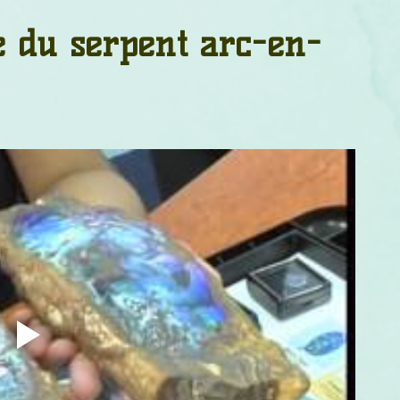
um
Corps humain
Couleurs
Etoiles
Evénements
e du serpent arc-en-
s
Littérature
Minéraux
Numérologie
Pleines Lunes
Santé
Stages
Tarot