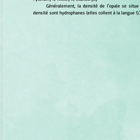
	Généralement, la densité de l'opale se situe entre 1,35 et 2,08 et on remarque que les pierres de faible 
densité sont hydrophanes (elles collent à la langue !).