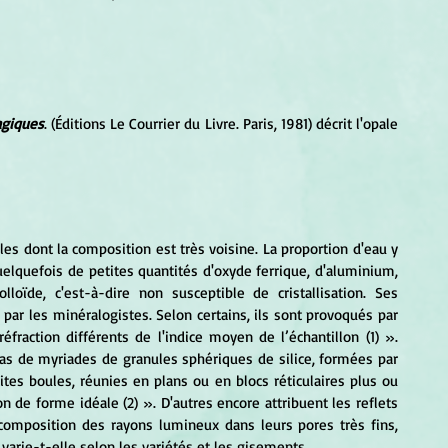
agiques
. (
Éditions 
Le Courrier du Livre. Paris, 1981) décrit l'opale 
pales dont la composition est très voisine. La proportion d'eau y 
uelquefois de petites quantités d'oxyde ferrique, d'aluminium, 
loïde, c'est-à-dire non susceptible de cristallisation. Ses 
par les minéralogistes. Selon certains, ils sont provoqués par 
fraction différents de l'indice moyen de l’échantillon (1) ». 
as de myriades de granules sphériques de silice, formées par 
tes boules, réunies en plans ou en blocs réticulaires plus ou 
 de forme idéale (2) ». D'autres encore attribuent les reflets 
décomposition des rayons lumineux dans leurs pores très fins, 
 varie-t-elle selon les variétés et les gisements. 