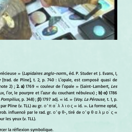
précieuse » (
Lapidaires anglo-norm
., éd. P. Studer et J. Evans, I, 
e 
[trad. de Pline], t. 2, p. 740 : L'opale, est composé quasi de 
note 2) ;
 2. a)
 1769 « couleur de l'opale » (Saint-Lambert, 
Les 
eux, l'or, le pourpre et l'azur du couchant nébuleux) ; 
b) α) 
1786 
Pompilius
, p. 348) ; 
β)
 1797 adj. « id. » (
Voy. La Pérouse
, t. 1, p. 
r Pline (v. TLL) au gr. ο ̓ π α ́ λ λ ι ο ς « id. ». La forme optal, 
. influencé par le rad. gr. ο ̓ φ θ-, tiré de ο ̓ φ θ α λ μ ο ́ ς « 
r les yeux (v. TLL).
rcer la réflexion symbolique.