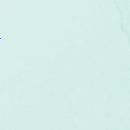
um
Corps humain
Couleurs
Etoiles
Evénements
s
Littérature
Minéraux
Numérologie
w
Pleines Lunes
Santé
Stages
Tarot