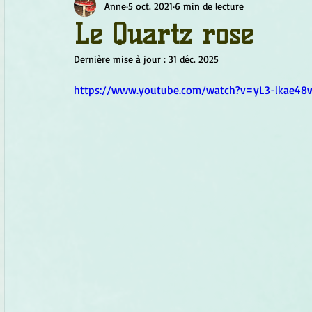
Anne
5 oct. 2021
6 min de lecture
Chamanisme
Champignons
Conscience
Continu
Le Quartz rose
Dernière mise à jour :
31 déc. 2025
Fleurs
Fleurs de Bach
Géométrie sacrée
Guide
https://www.youtube.com/watch?v=yL3-lkae48
Objets de pouvoir
Ogham
Petit Peuple
Plantes