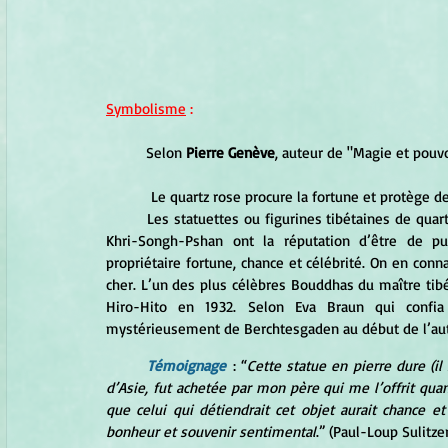
Symbolisme
 :
	Selon 
Pierre Genève
, auteur de "Magie et pouvo
	 Le quartz rose procure la fortune et protège d
	Les statuettes ou figurines tibétaines de quartz rose à l’effigie de Bouddha, sculptées par le célèbre maître 
Khri-Songh-Pshan ont la réputation d’être de pui
propriétaire fortune, chance et célébrité. On en con
cher. L’un des plus célèbres Bouddhas du maître tibét
Hiro-Hito en 1932. Selon Eva Braun qui confia 
mystérieusement de Berchtesgaden au début de l’au
Témoignage
 : “
Cette statue en pierre dure (il
d’Asie, fut achetée par mon père qui me l’offrit quand
que celui qui détiendrait cet objet aurait chance 
bonheur et souvenir sentimental
.” (Paul-Loup Sulitzer