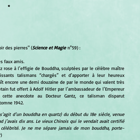
*
ir des pierres" (
Science et Magie
 n°59) :
es faux amis. 
ssants talismans “chargés” et d’apporter à leur heureux 
naît encore une demi douzaine de par le monde qui valent très 
ain fut offert à Adolf Hitler par l’ambassadeur de l’Empereur 
cette anecdote au Docteur Gantz, ce talisman disparut 
tomne 1942.
 s’agit d’un bouddha en quartz) du début du 18e siècle, venue 
 j’avais dix ans. Le vieux Chinois qui le vendait avait certifié 
et célébrité. Je ne me sépare jamais de mon bouddha, porte-
)