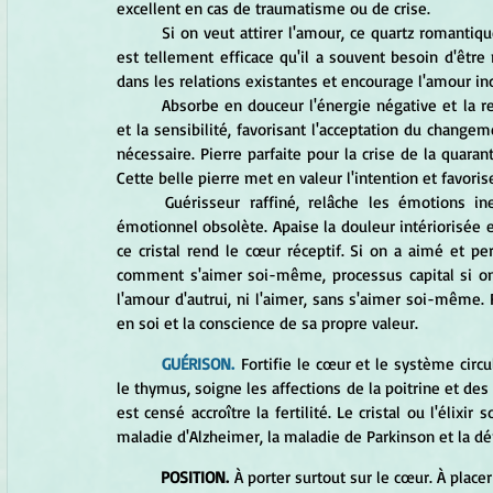
excellent en cas de traumatisme ou de crise. 
	Si on veut attirer l'amour, ce quartz romantique placé près du lit ou dans le coin des relations de la maison 
est tellement efficace qu'il a souvent besoin d'être 
dans les relations existantes et encourage l'amour inc
	Absorbe en douceur l'énergie négative et la remplace par des vibrations affectueuses. Intensifie l'empathie 
et la sensibilité, favorisant l'acceptation du changem
nécessaire. Pierre parfaite pour la crise de la quaran
Cette belle pierre met en valeur l'intention et favorise 
	Guérisseur raffiné, relâche les émotions inexprimées et le chagrin et transforme le conditionnement 
émotionnel obsolète. Apaise la douleur intériorisée et
ce cristal rend le cœur réceptif. Si on a aimé et pe
comment s'aimer soi-même, processus capital si on 
l'amour d'autrui, ni l'aimer, sans s'aimer soi-même. F
en soi et la conscience de sa propre valeur. 
GUÉRISON.
 Fortifie le cœur et le système circu
le thymus, soigne les affections de la poitrine et des 
est censé accroître la fertilité. Le cristal ou l'élixir 
maladie d'Alzheimer, la maladie de Parkinson et la d
POSITION.
 À porter surtout sur le cœur. À place