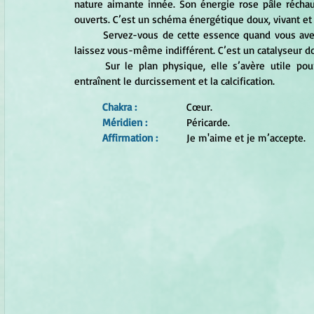
nature aimante innée. Son énergie rose pâle réchau
ouverts. C’est un schéma énergétique doux, vivant et
	Servez-vous de cette essence quand vous avez l'impression que personne ne vous aime et que vous vous 
laissez vous-même indifférent. C’est un catalyseur do
	Sur le plan physique, elle s’avère utile pour traiter tous les troubles cardiaques, notamment ceux qui 
entraînent le durcissement et la calcification.
Chakra : 
		Cœur.
Méridien : 	
	Péricarde.
Affirmation : 
	Je m'aime et je m’accepte.