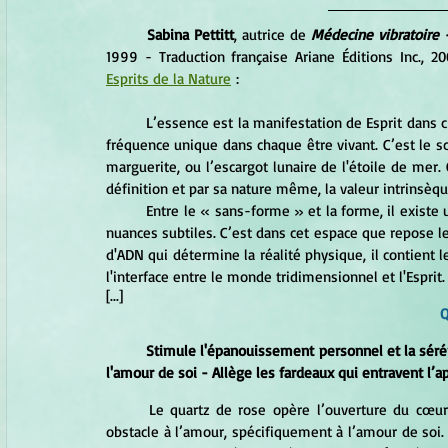
	Sabina Pettitt
, autrice de 
Médecine vibratoire 
Esprits de la Nature
 :
	L’essence est la manifestation de Esprit dans chaque forme physique. Elle se révèle comme une vibration ou 
fréquence unique dans chaque être vivant. C’est le s
marguerite, ou l’escargot lunaire de l'étoile de mer. C
définition et par sa nature même, la valeur intrinsèqu
	Entre le « sans-forme » et la forme, il existe un écart où le spectre entier de la différentiation s’exprime en 
nuances subtiles. C’est dans cet espace que repose le
d'ADN qui détermine la réalité physique, il contient le
l'interface entre le monde tridimensionnel et l'Esprit.
[...]
Q
Stimule l'épanouissement personnel et la sérén
l'amour de soi - Allège les fardeaux qui entravent l’a
	Le quartz de rose opère l’ouverture du cœur. Il pénètre par le chakra du cœur et libère tout ce qui fait 
obstacle à l’amour, spécifiquement à l’amour de soi. 