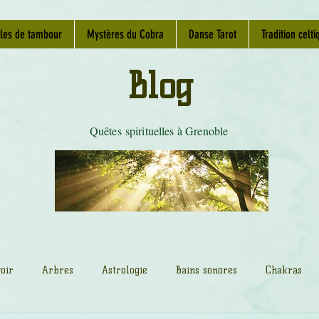
les de tambour
Mystères du Cobra
Danse Tarot
Tradition celti
Blog
Quêtes spirituelles à Grenoble
oir
Arbres
Astrologie
Bains sonores
Chakras