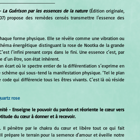
- La Guérison par les essences de la nature
 (Édition originale, 
1999 - Traduction française Ariane Éditions Inc., 2007) propose des remèdes censés transmettre l'essence des 
chéma énergétique distinguant la rose de Nootka de la grande 
’est l’infini prenant corps dans le fini. Une essence c’est, par 
e d’un être, son état inhérent.
 schème qui sous-tend la manifestation physique. ‘Tel le plan 
 code qui différencie tous les êtres vivants. C’est là où réside 
uartz rose
ité - Enseigne le pouvoir du pardon et réoriente le cœur vers 
ptitude du cœur à donner et à recevoir.
Il prépare le terrain pour la semence d'amour et éveille notre 