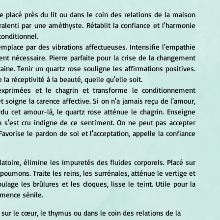
ralenti par une améthyste. Rétablit la confiance et l'harmonie 
onditionnel. 
ent nécessaire. Pierre parfaite pour la crise de la changement 
taine. Tenir un quartz rose souligne les affirmations positives. 
la réceptivité à la beauté, quelle qu'elle soit. 
 soigne la carence affective. Si on n'a jamais reçu de l'amour, 
rdu cet amour-là, le quartz rose atténue le chagrin. Enseigne 
s'est cru indigne de ce sentiment. On ne peut pas accepter 
avorise le pardon de soi et l'acceptation, appelle la confiance 
latoire, élimine les impuretés des fluides corporels. Placé sur 
poumons. Traite les reins, les surrénales, atténue le vertige et 
soulage les brûlures et les cloques, lisse le teint. Utile pour la 
émence sénile. 
r sur le cœur, le thymus ou dans le coin des relations de la 