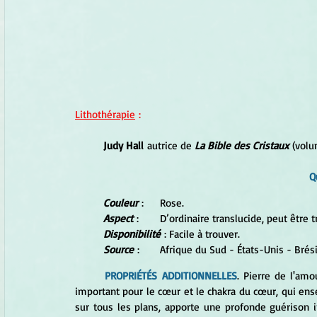
Lithothérapie
 :
Judy Hall
 autrice de 
La Bible des Cristaux 
(volu
Q
Couleur
 :	Rose. 
Aspect
 :	D’ordinaire translucide, peut être 
Disponibilité
 : Facile à trouver.
Source
 :	Afrique du Sud - États-Unis - Bré
PROPRIÉTÉS ADDITIONNELLES
. Pierre de l'amou
important pour le cœur et le chakra du cœur, qui ense
sur tous les plans, apporte une profonde guérison int