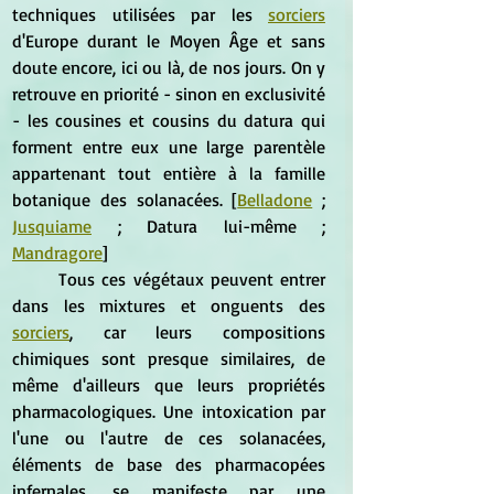
techniques utilisées par les 
sorciers
d'Europe durant le Moyen Âge et sans 
doute encore, ici ou là, de nos jours. On y 
retrouve en priorité - sinon en exclusivité 
- les cousines et cousins du datura qui 
forment entre eux une large parentèle 
appartenant tout entière à la famille 
botanique des solanacées. [
Belladone
 ; 
Jusquiame
 ; Datura lui-même ; 
Mandragore
]
	Tous ces végétaux peuvent entrer 
dans les mixtures et onguents des 
sorciers
, car leurs compositions 
chimiques sont presque similaires, de 
même d'ailleurs que leurs propriétés 
pharmacologiques. Une intoxication par 
l'une ou l'autre de ces solanacées, 
éléments de base des pharmacopées 
infernales, se manifeste par une 