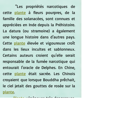
	"Les propriétés narcotiques de 
cette 
plante
 à fleurs pourpres, de la 
famille des solanacées, sont connues et 
appréciées en Inde depuis la Préhistoire. 
La datura (ou stramoine) a également 
une longue histoire dans d'autres pays. 
Cette 
plante
 élevée et vigoureuse croît 
dans les lieux incultes et sablonneux. 
Certains auteurs croient qu'elle serait 
responsable de la fumée narcotique qui 
entourait l'oracle de Delphes. En Chine, 
cette 
plante
 était sacrée. Les Chinois 
croyaient que lorsque Bouddha prêchait, 
le ciel jetait des gouttes de rosée sur la 
plante
.
Plante
 vénéneuse très dangereuse, 
la datura était connue des druides qui 
l'utilisaient sous forme de breuvages et 