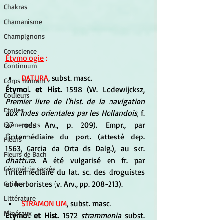
Chakras
Chamanisme
Champignons
Conscience
Étymologie
 :
Continuum
DATURA
, subst. masc. 
Corps humain
Étymol. et Hist.
 1598 (W. Lodewijcksz, 
Couleurs
Premier livre de l'hist. de la navigation 
Etoiles
aux Indes orientales par les Hollandois
, f. 
27 rods Arv., p. 209). Empr., par 
Evénements
l'intermédiaire du port. (attesté dep. 
Fleurs
1563, Garcia da Orta ds Dalg.), au skr. 
Fleurs de Bach
dhattūra
. A été vulgarisé en fr. par 
Géométrie sacrée
l'intermédiaire du lat. sc. des droguistes 
et herboristes (v. Arv., pp. 208-213).
Guides
Littérature
STRAMONIUM
, subst. masc. 
Minéraux
Étymol. et Hist. 
1572 
strammonia
 subst. 