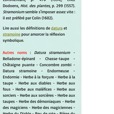
Dodoens,
 Hist. des plantes
, p. 299 (1557). 
Stramonium
 semble s'imposer assez vite : 
il est préféré par Colin (1602).
Lire aussi les définitions de 
datura
 et 
stramoine
 pour amorcer la réflexion 
symbolique.
Autres noms 
: 
Datura stramonium
 - 
Belladone-épinard - Chasse-taupe - 
Châtaigne puante - Concombre zombi - 
Datura stramoine - Endormeuse - 
Endormie - Herbe à la forçure - Herbe à la 
taupe - Herbe aux diables - Herbe aux 
fous - Herbe aux maléfices - Herbe aux 
sorciers - Herbe aux sorcières - Herbe aux 
taupes - Herbe des démoniaques - Herbe 
des magiciens - Herbe des magiciennes - 
Herbe du Diable - Peu de rate - Piège du 