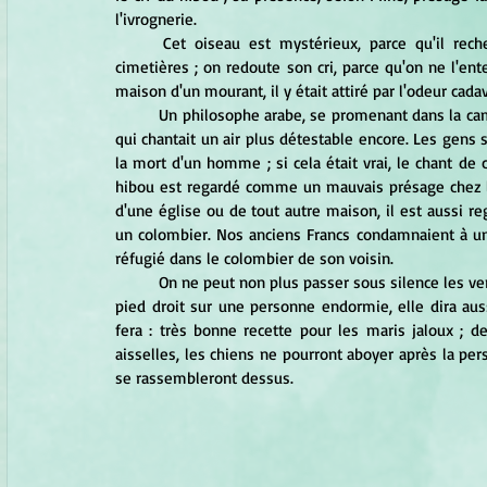
l'ivrognerie. 
	Cet oiseau est mystérieux, parce qu'il recherche la solitude, qu'il hante les clochers, les tours et les 
cimetières ; on redoute son cri, parce qu'on ne l'ente
maison d'un mourant, il y était attiré par l'odeur cada
	Un philosophe arabe, se promenant dans la campagne avec un de ses disciples, entendit une voix détestable 
qui chantait un air plus détestable encore. Les gens s
la mort d'un homme ; si cela était vrai, le chant de
hibou est regardé comme un mauvais présage chez le
d'une église ou de tout autre maison, il est aussi r
un colombier. Nos anciens Francs condamnaient à une
réfugié dans le colombier de son voisin. 
	On ne peut non plus passer sous silence les vertus surprenantes de cet oiseau. Si l'on met son cœur avec son 
pied droit sur une personne endormie, elle dira auss
fera : très bonne recette pour les maris jaloux ; 
aisselles, les chiens ne pourront aboyer après la pers
se rassembleront dessus.