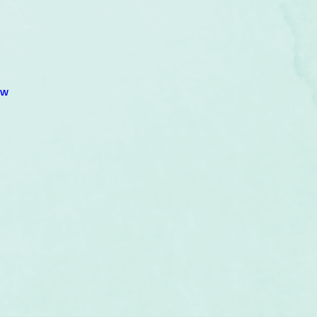
um
Corps humain
Couleurs
Etoiles
Evénements
s
Littérature
Minéraux
Numérologie
ew
Pleines Lunes
Santé
Stages
Tarot