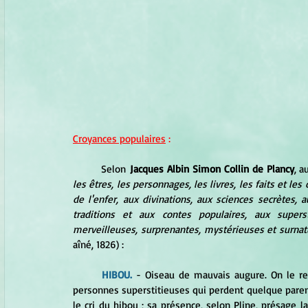
Croyances populaires
 :
Selon
 Jacques Albin Simon Collin de Plancy
, a
les êtres, les personnages, les livres, les faits et le
de l'enfer, aux divinations, aux sciences secrètes, 
traditions et aux contes populaires, aux supers
merveilleuses, surprenantes, mystérieuses et surnatu
aîné, 1826) :
HIBOU. 
- Oiseau de mauvais augure. On le r
personnes superstitieuses qui perdent quelque paren
le cri du hibou ; sa présence, selon Pline, présage l