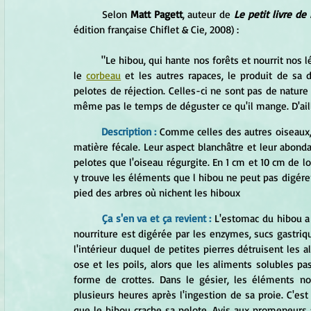
	Selon 
Matt Pagett
, auteur de
 Le petit livre d
édition française Chiflet & Cie, 2008) : 
	"Le hibou, qui hante nos forêts et nourrit nos
le 
corbeau
 et les autres rapaces, le produit de sa 
pelotes de réjection. Celles-ci ne sont pas de nature 
même pas le temps de déguster ce qu'il mange. D'aille
Description :
Comme celles des autres oiseaux, 
matière fécale. Leur aspect blanchâtre et leur abondan
pelotes que l'oiseau régurgite. En 1 cm et 10 cm de lo
y trouve les éléments que l hibou ne peut pas digérer
pied des arbres où nichent les hiboux
Ça s'en va et ça revient :
L'estomac du hibou a 
nourriture est digérée par les enzymes, sucs gastriqu
l'intérieur duquel de petites pierres détruisent les a
ose et les poils, alors que les aliments solubles pas
forme de crottes. Dans le gésier, les éléments no
plusieurs heures après l'ingestion de sa proie. C'est
que le hibou crache sa pelote. Avis aux promeneurs :