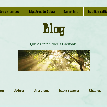
les de tambour
Mystères du Cobra
Danse Tarot
Tradition celti
Blog
Quêtes spirituelles à Grenoble
oir
Arbres
Astrologie
Bains sonores
Chakras