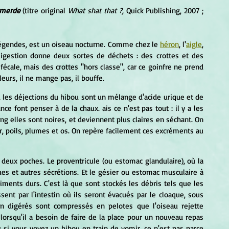
e merde
 (titre original 
What shat that ?,
 Quick Publishing, 2007 ; 
 légendes, est un oiseau nocturne. Comme chez le 
héron
, l'
aigle
, 
digestion donne deux sortes de déchets : des crottes et des 
fécale, mais des crottes "hors classe", car ce goinfre ne prend 
urs, il ne mange pas, il bouffe.
les déjections du hibou sont un mélange d'acide urique et de 
ce font penser à de la chaux. ais ce n'est pas tout : il y a les 
ng elles sont noires, et deviennent plus claires en séchant. On 
, poils, plumes et os. On repère facilement ces excréments au 
deux poches. Le proventricule (ou estomac glandulaire), où la 
es et autres sécrétions. Et le gésier ou estomac musculaire à 
liments durs. C'est là que sont stockés les débris tels que les 
sent par l'intestin où ils seront évacués par le cloaque, sous 
n digérés sont compressés en pelotes que l'oiseau rejette 
 lorsqu'il a besoin de faire de la place pour un nouveau repas 
 si vous voyez un hibou en train de vomir, ce n'est pas parce 