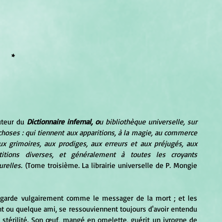
* 
uteur du
Dictionnaire infernal, o
u bibliothèque universelle, sur 
s choses : qui tiennent aux apparitions, à la magie, au commerce 
aux grimoires, aux prodiges, aux erreurs et aux préjugés, aux 
titions diverses, et généralement à toutes les croyants 
relles. 
(Tome troisième
. La librairie universelle de P. Mongie 
egarde vulgairement comme le messager de la mort ; et les 
t ou quelque ami, se ressouviennent toujours d'avoir entendu 
a stérilité. Son œuf, mangé en omelette, guérit un ivrogne de 