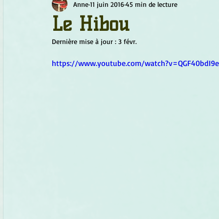
Anne
11 juin 2016
45 min de lecture
Chamanisme
Champignons
Conscience
Continu
Le Hibou
Dernière mise à jour :
3 févr.
Fleurs
Fleurs de Bach
Géométrie sacrée
Guide
https://www.youtube.com/watch?v=QGF40bdI9
Objets de pouvoir
Ogham
Petit Peuple
Plantes