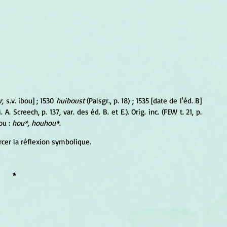
r,
 s.v. ibou] ; 1530 
huiboust
 (Palsgr., p. 18) ; 1535 [date de l'éd. B] 
. A. Screech, p. 137, var. des éd. B. et E.). Orig. inc. (FEW t. 21, p. 
u : 
hou*, houhou*
.
cer la réflexion symbolique.
*