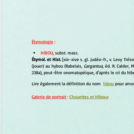
Étymologie
 :
HIBOU
, subst. masc. 
Étymol. et Hist.
 [xie-xive s. gl. judéo-fr., v. Levy 
Tréso
(jouer) au hybou (Rabelais, 
Gargantua
, éd. R. Calder, M
238a), peut-être onomatopéique, d'après le cri du hibo
Lire également la définition du nom  
hibou
 pour amor
Galerie de portrait
 : 
Chouettes et Hiboux